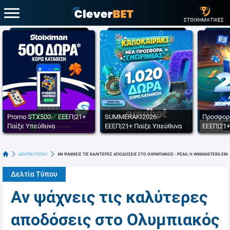
ΣΤΟΙΧΗΜΑΤΙΚΕΣ
Promo STX500✅ ΕΕΕΠ|21+
SUMMERAKI2026✅
Προσφορ
Παίξε Υπεύθυνα
ΕΕΕΠ|21+ Παίξε Υπεύθυνα
ΕΕΕΠ|21+
ΔΕΛΤΙΑ ΤΥΠΟΥ
ΑΝ ΨΑΧΝΕΙΣ ΤΙΣ ΚΑΛΥΤΕΡΕΣ ΑΠΟΔΟΣΕΙΣ ΣΤΟ ΟΛΥΜΠΙΑΚΟΣ - ΡΕΑΛ, Η WINMASTERS ΕΙΝΑΙ 
Δελτία Τύπου
Αν ψάχνεις τις καλύτερες
αποδόσεις στο Ολυμπιακός