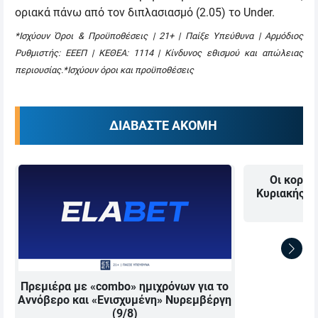
οριακά πάνω από τον διπλασιασμό (2.05) το Under.
*Ισχύουν Όροι & Προϋποθέσεις | 21+ | Παίξε Υπεύθυνα | Αρμόδιος
Ρυθμιστής: ΕΕΕΠ | ΚΕΘΕΑ: 1114 | Κίνδυνος εθισμού και απώλειας
περιουσίας.*Ισχύουν όροι και προϋποθέσεις
ΔΙΑΒΑΣΤΕ ΑΚΟΜΗ
Oι κορυφ
Κυριακής μ
Πρεμιέρα με «combo» ημιχρόνων για το
Αννόβερο και «Ενισχυμένη» Νυρεμβέργη
(9/8)