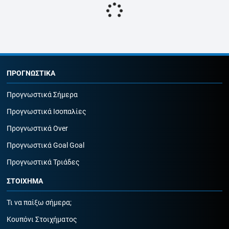
ΠΡΟΓΝΩΣΤΙΚΑ
Προγνωστικά Σήμερα
Προγνωστικά Ισοπαλίες
Προγνωστικά Over
Προγνωστικά Goal Goal
Προγνωστικά Τριάδες
ΣΤΟΙΧΗΜΑ
Τι να παίξω σήμερα;
Κουπόνι Στοιχήματος