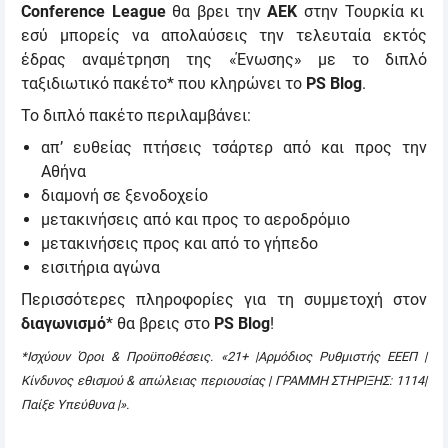
Conference
League
θα βρει την
ΑΕΚ
στην Τουρκία κι
εσύ μπορείς να απολαύσεις την τελευταία εκτός
έδρας αναμέτρηση της «Ένωσης» με το διπλό
ταξιδιωτικό πακέτο* που κληρώνει το
PS
Blog
.
Το διπλό πακέτο περιλαμβάνει:
απ’ ευθείας πτήσεις τσάρτερ από και προς την
Αθήνα
διαμονή σε ξενοδοχείο
μετακινήσεις από και προς το αεροδρόμιο
μετακινήσεις προς και από το γήπεδο
εισιτήρια αγώνα
Περισσότερες πληροφορίες για τη συμμετοχή στον
διαγωνισμό
* θα βρεις στο
PS
Blog
!
*Ισχύουν Όροι & Προϋποθέσεις. «21+ |Αρμόδιος Ρυθμιστής ΕΕΕΠ |
Κίνδυνος εθισμού & απώλειας περιουσίας | ΓΡΑΜΜΗ ΣΤΗΡΙΞΗΣ: 1114|
Παίξε Υπεύθυνα |».