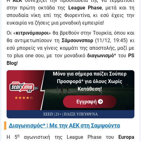
Η
ΑΕΚ
συνεχίζει την προσπάθειά της να τερματίσει
στην πρώτη οκτάδα της
League
Phase
, μετά και τη
σπουδαία νίκη επί της Φιορεντίνα, κι εσύ έχεις την
ευκαιρία να ζήσεις μια μοναδική εμπειρία!
Οι «
κιτρινόμαυροι
» θα βρεθούν στην Τουρκία, όπου και
θα αντιμετωπίσουν τη
Σάμσουνσπορ
(11/12, 19:45) κι
εσύ μπορείς να γίνεις κομμάτι της αποστολής, μαζί με
το plus one σου, με τον μοναδικό
διαγωνισμό
* του
PS
Blog
!
Μόνο για σήμερα παίζει Σούπερ
Προσφορά* για όλους Χωρίς
Κατάθεση!
☆☆☆☆☆
★★★★★
Εγγραφή
ΕΕΕΠ | 21+ | ΠΑΙΞΕ ΥΠΕΥΘΥΝΑ
Διαγωνισμός* | Με την ΑΕΚ στη Σαμψούντα
η
Η 5
αγωνιστική της League Phase του
Europa