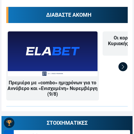
ΔΙΑΒΑΣΤΕ ΑΚΟΜΗ
Oι κορυφ
Κυριακής μ
Πρεμιέρα με «combo» ημιχρόνων για το
Αννόβερο και «Ενισχυμένη» Νυρεμβέργη
(9/8)
ΣΤΟΙΧΗΜΑΤΙΚΕΣ