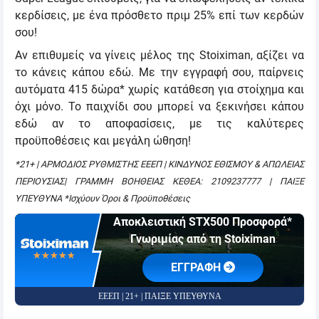
κερδίσεις, με ένα πρόσθετο πριμ 25% επί των κερδών
σου!
Αν επιθυμείς να γίνεις μέλος της Stoiximan, αξίζει να
το κάνεις κάπου εδώ. Με την εγγραφή σου, παίρνεις
αυτόματα 415 δώρα* χωρίς κατάθεση για στοίχημα και
όχι μόνο. Το παιχνίδι σου μπορεί να ξεκινήσει κάπου
εδώ αν το αποφασίσεις, με τις καλύτερες
προϋποθέσεις και μεγάλη ώθηση!
*21+ | ΑΡΜΟΔΙΟΣ ΡΥΘΜΙΣΤΗΣ ΕΕΕΠ | ΚΙΝΔΥΝΟΣ ΕΘΙΣΜΟΥ & ΑΠΩΛΕΙΑΣ
ΠΕΡΙΟΥΣΙΑΣ| ΓΡΑΜΜΗ ΒΟΗΘΕΙΑΣ ΚΕΘΕΑ: 2109237777 | ΠΑΙΞΕ
ΥΠΕΥΘΥΝΑ *Ισχύουν Όροι & Προϋποθέσεις
Αποκλειστική STX500 Προσφορά*
Γνωριμίας από τη Stoiximan
☆☆☆☆☆
★★★★★
EΓΓΡΑΦΗ
ΕΕΕΠ | 21+ | ΠΑΙΞΕ ΥΠΕΥΘΥΝΑ