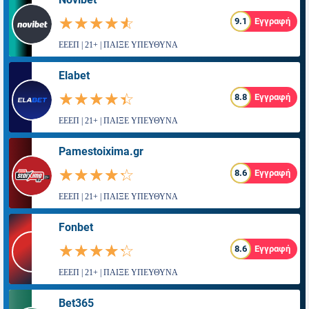
☆☆☆☆☆
★★★★★
9.1
Εγγραφή
ΕΕΕΠ | 21+ | ΠΑΙΞΕ ΥΠΕΥΘΥΝΑ
Elabet
☆☆☆☆☆
★★★★★
8.8
Εγγραφή
ΕΕΕΠ | 21+ | ΠΑΙΞΕ ΥΠΕΥΘΥΝΑ
Pamestoixima.gr
☆☆☆☆☆
★★★★★
8.6
Εγγραφή
ΕΕΕΠ | 21+ | ΠΑΙΞΕ ΥΠΕΥΘΥΝΑ
Fonbet
☆☆☆☆☆
★★★★★
8.6
Εγγραφή
ΕΕΕΠ | 21+ | ΠΑΙΞΕ ΥΠΕΥΘΥΝΑ
Bet365