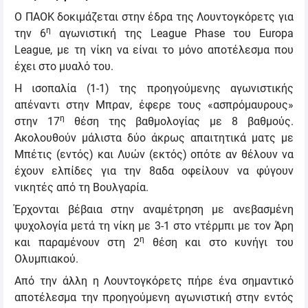
Ο ΠΑΟΚ δοκιμάζεται στην έδρα της Λουντογκόρετς για
η
την 6
αγωνιστική της League Phase του Europa
League, με τη νίκη να είναι το μόνο αποτέλεσμα που
έχει στο μυαλό του.
Η ισοπαλία (1-1) της προηγούμενης αγωνιστικής
απέναντι στην Μπραν, έφερε τους «ασπρόμαυρους»
η
στην 17
θέση της βαθμολογίας με 8 βαθμούς.
Ακολουθούν μάλιστα δύο άκρως απαιτητικά ματς με
Μπέτις (εντός) και Λυών (εκτός) οπότε αν θέλουν να
έχουν ελπίδες για την 8αδα οφείλουν να φύγουν
νικητές από τη Βουλγαρία.
Έρχονται βέβαια στην αναμέτρηση με ανεβασμένη
ψυχολογία μετά τη νίκη με 3-1 στο ντέρμπι με τον Άρη
η
και παραμένουν στη 2
θέση και στο κυνήγι του
Ολυμπιακού.
Από την άλλη η Λουντογκόρετς πήρε ένα σημαντικό
αποτέλεσμα την προηγούμενη αγωνιστική στην εντός