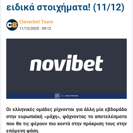
ειδικά στοιχήματα! (11/12)
Cleverbet Team
11/12/2025 - 09:12
Οι ελληνικές ομάδες ρίχνονται για άλλη μία εβδομάδα
στην ευρωπαϊκή «μάχη», ψάχνοντας τα αποτελέσματα
που θα τις φέρουν πιο κοντά στην πρόκριση τους στην
επόμενη φάση.