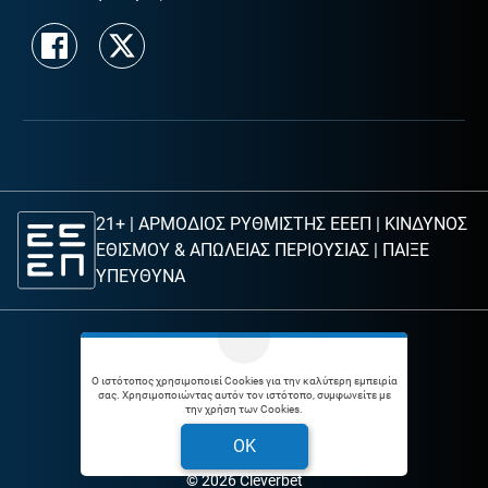
21+ | ΑΡΜΟΔΙΟΣ ΡΥΘΜΙΣΤΗΣ ΕΕΕΠ | ΚΙΝΔΥΝΟΣ
ΕΘΙΣΜΟΥ & ΑΠΩΛΕΙΑΣ ΠΕΡΙΟΥΣΙΑΣ |
ΠΑΙΞΕ
ΥΠΕΥΘΥΝΑ
21+
Ο ιστότοπος χρησιμοποιεί Cookies για την καλύτερη εμπειρία
σας. Χρησιμοποιώντας αυτόν τον ιστότοπο, συμφωνείτε με
την χρήση των Cookies.
Φιλικά Links |
Όροι χρήσης |
Θέσεις εργασίας
OK
© 2026 Cleverbet