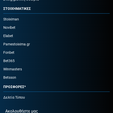
ΣΤΟΙΧΗΜΑΤΙΚΕΣ
Stoiximan
Novibet
Elabet
Pamestoixima.gr
Fonbet
Bet365
Winmasters
Betsson
ΠΡΟΣΦΟΡΕΣ*
Δελτία Τύπου
Ακολουθήστε μας