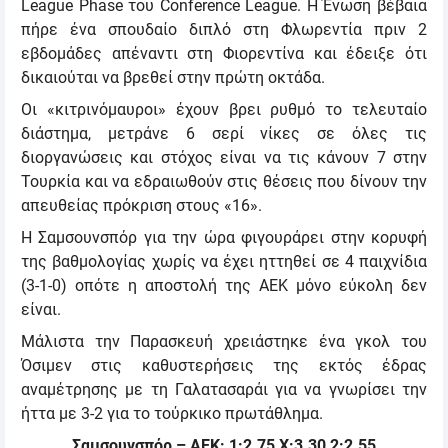
League Phase του Conference League. Η Ένωση βέβαια
πήρε ένα σπουδαίο διπλό στη Φλωρεντία πριν 2
εβδομάδες απέναντι στη Φιορεντίνα και έδειξε ότι
δικαιούται να βρεθεί στην πρώτη οκτάδα.
Οι «κιτρινόμαυροι» έχουν βρει ρυθμό το τελευταίο
διάστημα, μετράνε 6 σερί νίκες σε όλες τις
διοργανώσεις και στόχος είναι να τις κάνουν 7 στην
Τουρκία και να εδραιωθούν στις θέσεις που δίνουν την
απευθείας πρόκριση στους «16».
Η Σαμσουνσπόρ για την ώρα φιγουράρει στην κορυφή
της βαθμολογίας χωρίς να έχει ηττηθεί σε 4 παιχνίδια
(3-1-0) οπότε η αποστολή της ΑΕΚ μόνο εύκολη δεν
είναι.
Μάλιστα την Παρασκευή χρειάστηκε ένα γκολ του
Όσιμεν στις καθυστερήσεις της εκτός έδρας
αναμέτρησης με τη Γαλατασαράι για να γνωρίσει την
ήττα με 3-2 για το τούρκικο πρωτάθλημα.
Σαμσουνσπόρ – ΑΕΚ: 1:2.75
X:3.30 2:2.55