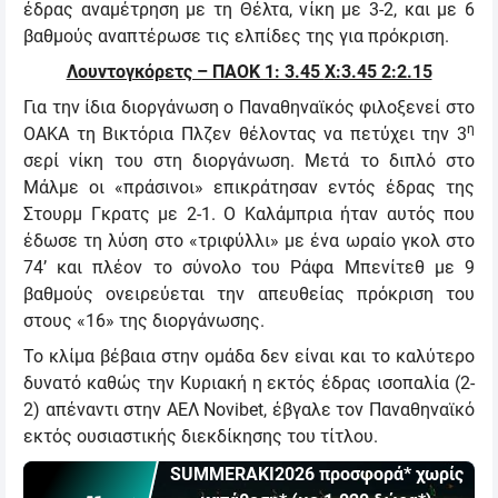
έδρας αναμέτρηση με τη Θέλτα, νίκη με 3-2, και με 6
βαθμούς αναπτέρωσε τις ελπίδες της για πρόκριση.
Λουντογκόρετς – ΠΑΟΚ 1: 3.45
X:3.45 2:2.15
Για την ίδια διοργάνωση ο Παναθηναϊκός φιλοξενεί στο
η
ΟΑΚΑ τη Βικτόρια Πλζεν θέλοντας να πετύχει την 3
σερί νίκη του στη διοργάνωση. Μετά το διπλό στο
Μάλμε οι «πράσινοι» επικράτησαν εντός έδρας της
Στουρμ Γκρατς με 2-1. Ο Καλάμπρια ήταν αυτός που
έδωσε τη λύση στο «τριφύλλι» με ένα ωραίο γκολ στο
74’ και πλέον το σύνολο του Ράφα Μπενίτεθ με 9
βαθμούς ονειρεύεται την απευθείας πρόκριση του
στους «16» της διοργάνωσης.
Το κλίμα βέβαια στην ομάδα δεν είναι και το καλύτερο
δυνατό καθώς την Κυριακή η εκτός έδρας ισοπαλία (2-
2) απέναντι στην ΑΕΛ Novibet, έβγαλε τον Παναθηναϊκό
εκτός ουσιαστικής διεκδίκησης του τίτλου.
SUMMERAKI2026 προσφορά* χωρίς