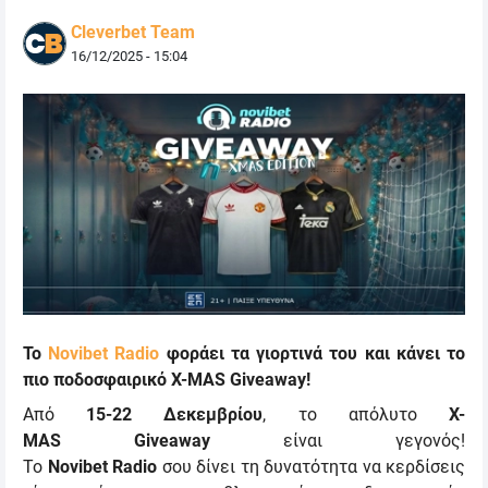
Cleverbet Team
16/12/2025 - 15:04
Το
Novibet Radio
φοράει τα γιορτινά του και κάνει το
πιο ποδοσφαιρικό X-MAS Giveaway!
Από
15-22 Δεκεμβρίου
, το απόλυτο
X-
MAS
Giveaway
είναι γεγονός!
Το
Novibet
Radio
σου δίνει τη δυνατότητα να κερδίσεις