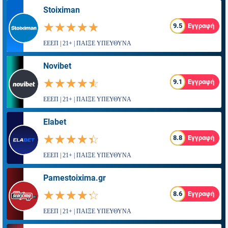
Stoiximan
☆☆☆☆☆
★★★★★
9.5
Εγγραφή
ΕΕΕΠ | 21+ | ΠΑΙΞΕ ΥΠΕΥΘΥΝΑ
Novibet
☆☆☆☆☆
★★★★★
9.1
Εγγραφή
ΕΕΕΠ | 21+ | ΠΑΙΞΕ ΥΠΕΥΘΥΝΑ
Elabet
☆☆☆☆☆
★★★★★
8.8
Εγγραφή
ΕΕΕΠ | 21+ | ΠΑΙΞΕ ΥΠΕΥΘΥΝΑ
Pamestoixima.gr
☆☆☆☆☆
★★★★★
8.6
Εγγραφή
ΕΕΕΠ | 21+ | ΠΑΙΞΕ ΥΠΕΥΘΥΝΑ