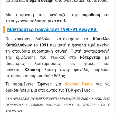
μοτίβα και
elegant design
, αποπνέει κλάση και ιστορία.
Μια εμφάνιση που συνδυάζει την
παράδοση
και
το σύγχρονο ποδοσφαιρικό
στυλ
.
Μάντσεστερ Γιουνάιτεντ 1990-91 Away Kit
Οι κόκκινοι διάβολοι κατέκτησαν το
Κύπελλο
Κυπελλούχων
το
1991
και αυτή η φανέλα τιμά εκείνη
τη σπουδαία ευρωπαϊκή στιγμή. Πιστή αναπαραγωγή
της εμφάνισης του τελικού στο
Ρότερνταμ
, με
ιδιαίτερες λεπτομέρειες σε γιακά και
μανίκια.
Κλασική
λευκή away φανέλα, σύμβολο
ιστορίας και ευρωπαϊκής δόξας.
Τι περιμένεις; Έφυγες για
Novibet
Radio
για να
διεκδικήσεις μία από αυτές τις
TOP
φανέλες!
21+| ΑΡΜΟΔΙΟΣ ΡΥΘΜΙΣΤΗΣ:ΕΕΕΠ | ΚΙΝΔΥΝΟΣ ΕΘΙΣΜΟΥ & ΑΠΩΛΕΙΑΣ
ΠΕΡΙΟΥΣΙΑΣ | ΓΡΑΜΜΗ ΒΟΗΘΕΙΑΣ ΚΕΘΕΑ: 2109237777 | ΠΑΙΞΕ
ΥΠΕΥΘΥΝΑ.