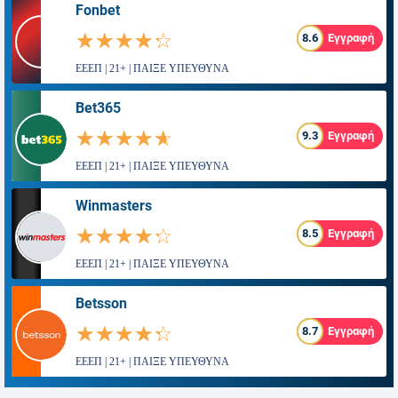
Fonbet
☆☆☆☆☆
★★★★★
8.6
Εγγραφή
ΕΕΕΠ | 21+ | ΠΑΙΞΕ ΥΠΕΥΘΥΝΑ
Bet365
☆☆☆☆☆
★★★★★
9.3
Εγγραφή
ΕΕΕΠ | 21+ | ΠΑΙΞΕ ΥΠΕΥΘΥΝΑ
Winmasters
☆☆☆☆☆
★★★★★
8.5
Εγγραφή
ΕΕΕΠ | 21+ | ΠΑΙΞΕ ΥΠΕΥΘΥΝΑ
Betsson
☆☆☆☆☆
★★★★★
8.7
Εγγραφή
ΕΕΕΠ | 21+ | ΠΑΙΞΕ ΥΠΕΥΘΥΝΑ