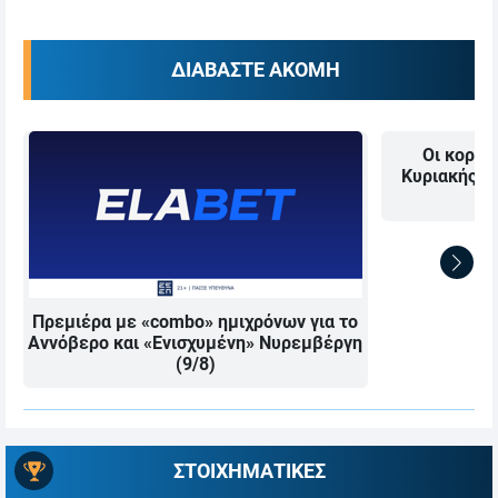
ΔΙΑΒΑΣΤΕ ΑΚΟΜΗ
Oι κορυφ
Κυριακής μ
Πρεμιέρα με «combo» ημιχρόνων για το
Αννόβερο και «Ενισχυμένη» Νυρεμβέργη
(9/8)
ΣΤΟΙΧΗΜΑΤΙΚΕΣ