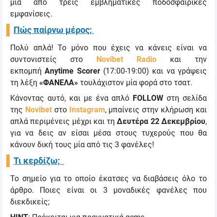
μία από τρεις εμβληματικές ποδοσφαιρικές
εμφανίσεις.
Πώς παίρνω μέρος;
Πολύ απλά! Το μόνο που έχεις να κάνεις είναι να
συντονιστείς στο
Novibet
Radio
και την
εκπομπή
Anytime
Scorer
(17:00-19:00) και να γράψεις
τη λέξη
«ΦΑΝΕΛΑ»
τουλάχιστον μία φορά στο τσατ.
Κάνοντας αυτό, και με ένα απλό
FOLLOW
στη σελίδα
της
Novibet
στο
Instagram
, μπαίνεις στην κλήρωση και
απλά περιμένεις μέχρι και τη
Δευτέρα 22 Δεκεμβρίου
,
για να δεις αν είσαι μέσα στους τυχερούς που θα
κάνουν δική τους μία από τις 3 φανέλες!
Τι κερδίζω;
Το σημείο για το οποίο έκατσες να διαβάσεις όλο το
άρθρο. Ποιες είναι οι 3 μοναδικές φανέλες που
διεκδικείς;