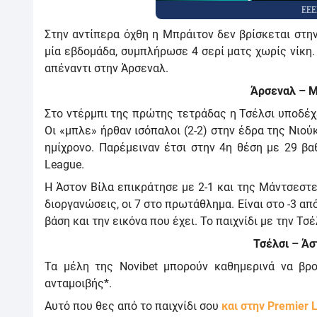
ΕΕΕ
Στην αντίπερα όχθη η Μπράιτον δεν βρίσκεται στη
μία εβδομάδα, συμπλήρωσε 4 σερί ματς χωρίς νίκη.
απέναντι στην Άρσεναλ.
Άρσεναλ – Μ
Στο ντέρμπι της πρώτης τετράδας η Τσέλσι υποδέχε
Οι «μπλε» ήρθαν ισόπαλοι (2-2) στην έδρα της Νιο
ημίχρονο. Παρέμειναν έτσι στην 4η θέση με 29 βα
League.
H Άστον Βίλα επικράτησε με 2-1 και της Μάντσεστε
διοργανώσεις, οι 7 στο πρωτάθλημα. Είναι στο -3 απ
βάση και την εικόνα που έχει. Το παιχνίδι με την Τσέ
Τσέλσι – Άσ
Τα μέλη της Novibet μπορούν καθημερινά να β
ανταμοιβής*.
Αυτό που θες από το παιχνίδι σου
και στην
Premier