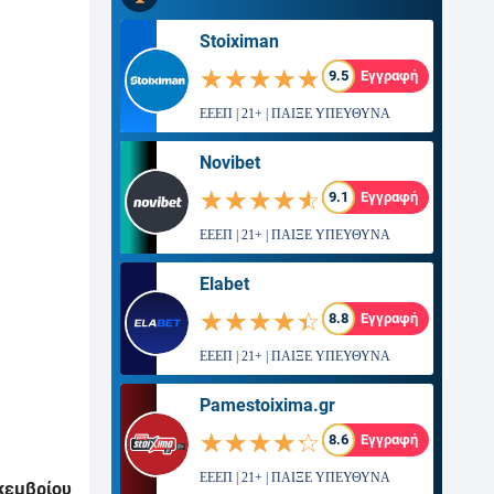
Stoiximan
☆☆☆☆☆
★★★★★
9.5
Εγγραφή
ΕΕΕΠ | 21+ | ΠΑΙΞΕ ΥΠΕΥΘΥΝΑ
Novibet
☆☆☆☆☆
★★★★★
9.1
Εγγραφή
ΕΕΕΠ | 21+ | ΠΑΙΞΕ ΥΠΕΥΘΥΝΑ
Elabet
☆☆☆☆☆
★★★★★
8.8
Εγγραφή
ΕΕΕΠ | 21+ | ΠΑΙΞΕ ΥΠΕΥΘΥΝΑ
Pamestoixima.gr
☆☆☆☆☆
★★★★★
8.6
Εγγραφή
ΕΕΕΠ | 21+ | ΠΑΙΞΕ ΥΠΕΥΘΥΝΑ
εκεμβρίου