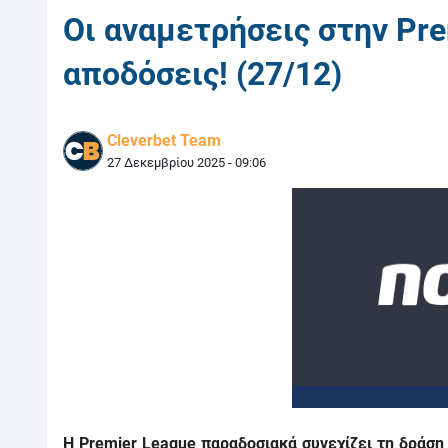
Οι αναμετρήσεις στην Pre
αποδόσεις! (27/12)
Cleverbet Team
27 Δεκεμβρίου 2025 - 09:06
Η Premier League παραδοσιακά συνεχίζει τη δράση