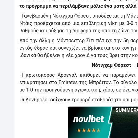
το πρόγραμμα να περιλάμβανε μόλις ένα ματς αλλά 
Η ανεβασμένη Νότιγχαμ Φόρεστ υποδέχεται τη Μάντσ
Ντάις προέρχεται από μία επιβλητική νίκη με 3-0 
βαθμούς και αύξησε τη διαφορά της από τη ζώνη το
Από την άλλη η Μάντσεστερ Σίτι πέτυχε την 5η σερ
εντός έδρας και συνεχίζει να βρίσκεται στο κυνήγι
ιδανικά θα ήθελαν η νέα χρονιά να τους βρει στην κ
Νότιγχαμ Φόρεστ – Μ
Η πρωτοπόρος Άρσεναλ επιθυμεί να παραμείνει 
επικρατήσει στο Emirates της Μπράιτον. Το σύνολο
με 1-0 την προηγούμενη αγωνιστική, χάρις σε ένα γκ
Οι Λονδρέζοι δείχνουν τρομερή σταθερότητα και μο
SUMMERAK
☆☆☆☆☆
★★★★★