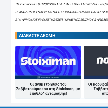
*ΙΣΧΥΟΥΝ ΟΡΟΙ & ΠΡΟΫΠΟΘΕΣΕΙΣ ΔΙΑΘΕΣΙΜΟΙ ΣΤΟ NOVIBET.GR/I
ΟΙ ΑΠΟΔΟΣΕΙΣ ΕΝΔΕΧΕΤΑΙ ΝΑ ΤΡΟΠΟΠΟΙΗΘΟΥΝ ΑΝΑ ΠΑΣΑ ΣΤΙΓ
21+| ΑΡΜΟΔΙΟΣ ΡΥΘΜΙΣΤΗΣ:ΕΕΕΠ | ΚΙΝΔΥΝΟΣ ΕΘΙΣΜΟΥ & ΑΠΩΛΕΙΑ
ΔΙΑΒΑΣΤΕ ΑΚΟΜΗ
Οι αναμετρήσεις του
Oι κορυφαί
Σαββατοκύριακου στη Stoiximan, με
Σαββάτο
έπαθλο* ανταμοιβής!
απο