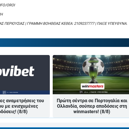
NFO/OROI
ΜΗ
Σ ΠΕΡΙΟΥΣΙΑΣ | ΓΡΑΜΜΗ ΒΟΗΘΕΙΑΣ ΚΕΘΕΑ: 2109237777 | ΠΑΙΞΕ ΥΠΕΥΘΥΝΑ.
ες αναμετρήσεις του
Πρώτη σέντρα σε Πορτογαλία και
υ με ενισχυμένες
Ολλανδία, σούπερ αποδόσεις στη
δόσεις! (8/8)
winmasters! (8/8)