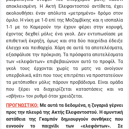
αποκλεισμένη. Η Ακτή Ελεφαντοστού αντίθετα, έχει
ακολουθήσει έναν απόλυτα «μετρημένο» δρόμο στον
όμιλο. Η νίκη με 1-0 επί της Μοζαμβίκης και η ισοπαλία
1-1 με το Καμερούν την έχουν φέρει στην κορυφή,
έχοντας δεχθεί μόλις ένα γκολ. Δεν εντυπωσίασε με
επιθετική έκρηξη, όμως και στα δύο παιχνίδια έδειξε
έλεγχο και πειθαρχία. Χάρη σε αυτά τα αποτελέσματα,
εξασφάλισε την πρόκριση. Τα πρόσφατα αποτελέσματα
των «ελεφάντων» επιβεβαιώνουν αυτό το προφίλ. Τα
γκολ τους έρχονται χωρίς τα ματς να ανοίγουν
υπερβολικά, κάτι που τους επιτρέπει να προστατεύουν
τα μετόπισθεν μόλις πάρουν προβάδισμα. Είναι ομάδα
που ξέρει να διαχειρίζεται καταστάσεις και να
«σβήνει» τον ρυθμό όταν χρειάζεται.
ΠΡΟΓΝΩΣΤΙΚΟ:
Με αυτά τα δεδομένα, η ζυγαριά γέρνει
προς την πλευρά της Ακτής Ελεφαντοστού. Η αμυντική
αστάθεια της Γκαμπόν δημιουργούν συνθήκες που
ευνοούν το παιχνίδι των «ελεφάντων». Σε