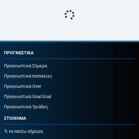
ΠΡΟΓΝΩΣΤΙΚΑ
Προγνωστικά Σήμερα
Προγνωστικά Ισοπαλίες
Προγνωστικά Over
Προγνωστικά Goal Goal
Προγνωστικά Τριάδες
ΣΤΟΙΧΗΜΑ
Τι να παίξω σήμερα;