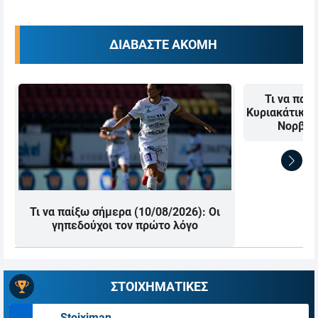
ΔΙΑΒΑΣΤΕ ΑΚΟΜΗ
Τι να παί
Κυριακάτικες 
Νορβηγί
Τι να παίξω σήμερα (10/08/2026): Οι
γηπεδούχοι τον πρώτο λόγο
ΣΤΟΙΧΗΜΑΤΙΚΕΣ
Stoiximan