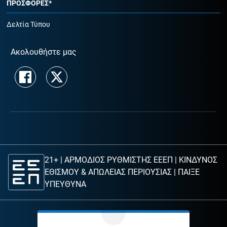
ΠΡΟΣΦΟΡΕΣ*
Δελτία Τύπου
Ακολουθήστε μας
21+ | ΑΡΜΟΔΙΟΣ ΡΥΘΜΙΣΤΗΣ ΕΕΕΠ | ΚΙΝΔΥΝΟΣ
ΕΘΙΣΜΟΥ & ΑΠΩΛΕΙΑΣ ΠΕΡΙΟΥΣΙΑΣ |
ΠΑΙΞΕ
ΥΠΕΥΘΥΝΑ
21+