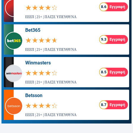
☆☆☆☆☆
★★★★★
8.6
Εγγραφή
ΕΕΕΠ | 21+ | ΠΑΙΞΕ ΥΠΕΥΘΥΝΑ
Bet365
☆☆☆☆☆
★★★★★
9.3
Εγγραφή
ΕΕΕΠ | 21+ | ΠΑΙΞΕ ΥΠΕΥΘΥΝΑ
Winmasters
☆☆☆☆☆
★★★★★
8.5
Εγγραφή
ΕΕΕΠ | 21+ | ΠΑΙΞΕ ΥΠΕΥΘΥΝΑ
Betsson
☆☆☆☆☆
★★★★★
8.7
Εγγραφή
ΕΕΕΠ | 21+ | ΠΑΙΞΕ ΥΠΕΥΘΥΝΑ