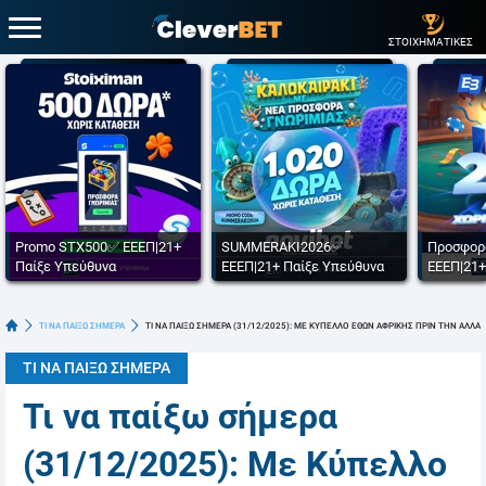
ΣΤΟΙΧΗΜΑΤΙΚΕΣ
Promo STX500✅ ΕΕΕΠ|21+
SUMMERAKI2026✅
Προσφορ
Παίξε Υπεύθυνα
ΕΕΕΠ|21+ Παίξε Υπεύθυνα
ΕΕΕΠ|21+
ΤΙ ΝΑ ΠΑΙΞΩ ΣΗΜΕΡΑ
ΤΙ ΝΑ ΠΑΙΞΩ ΣΗΜΕΡΑ (31/12/2025): ΜΕ ΚΥΠΕΛΛΟ ΕΘΩΝ ΑΦΡΙΚΗΣ ΠΡΙΝ ΤΗΝ ΑΛΛΑ
ΤΙ ΝΑ ΠΑΙΞΩ ΣΗΜΕΡΑ
Τι να παίξω σήμερα
(31/12/2025): Με Κύπελλο