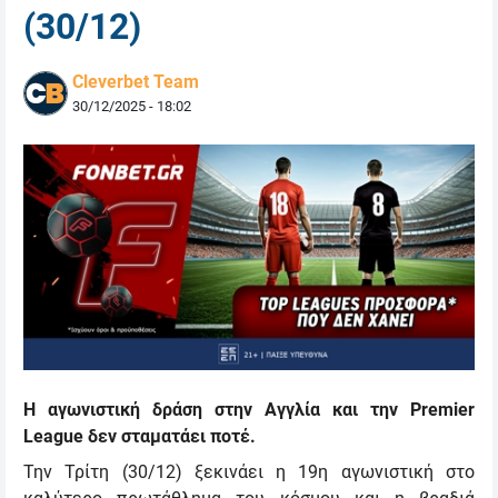
(30/12)
Cleverbet Team
30/12/2025 - 18:02
Η αγωνιστική δράση στην Αγγλία και την Premier
League δεν σταματάει ποτέ.
Την Τρίτη (30/12) ξεκινάει η 19η αγωνιστική στο