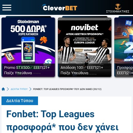
ΣΤΟΙΧΗΜΑΤΙΚΕΣ
Promo STX500✅ ΕΕΕΠ|21+
Απόδοση 100✅ ΕΕΕΠ|21+
Προσφορ
Παίξε Υπεύθυνα
Παίξε Υπεύθυνα
ΕΕΕΠ|21+
ΔΕΛΤΙΑ ΤΥΠΟΥ
FONBET: TOP LEAGUES ΠΡΟΣΦΟΡΑ* ΠΟΥ ΔΕΝ ΧΑΝΕΙ (30/12)
Δελτία Τύπου
Fonbet: Top Leagues
προσφορά* που δεν χάνει