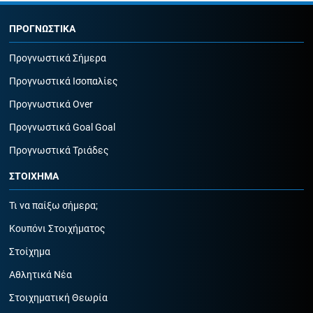
ΠΡΟΓΝΩΣΤΙΚΑ
Προγνωστικά Σήμερα
Προγνωστικά Ισοπαλίες
Προγνωστικά Over
Προγνωστικά Goal Goal
Προγνωστικά Τριάδες
ΣΤΟΙΧΗΜΑ
Τι να παίξω σήμερα;
Κουπόνι Στοιχήματος
Στοίχημα
Αθλητικά Νέα
Στοιχηματική Θεωρία