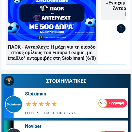
«Ενισχυμένο
Άντερλε
Κω
ΠΑΟΚ - Άντερλεχτ: Η μάχη για τη είσοδο
στους ομίλους του Europa League, με
έπαθλο* ανταμοιβής στη Stoiximan! (6/8)
ΣΤΟΙΧΗΜΑΤΙΚΕΣ
Stoiximan
☆☆☆☆☆
★★★★★
9.5
Εγγραφή
ΕΕΕΠ | 21+ | ΠΑΙΞΕ ΥΠΕΥΘΥΝΑ
Novibet