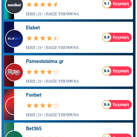
☆☆☆☆☆
★★★★★
9.1
Εγγραφή
ΕΕΕΠ | 21+ | ΠΑΙΞΕ ΥΠΕΥΘΥΝΑ
Elabet
☆☆☆☆☆
★★★★★
8.8
Εγγραφή
ΕΕΕΠ | 21+ | ΠΑΙΞΕ ΥΠΕΥΘΥΝΑ
Pamestoixima.gr
☆☆☆☆☆
★★★★★
8.6
Εγγραφή
ΕΕΕΠ | 21+ | ΠΑΙΞΕ ΥΠΕΥΘΥΝΑ
Fonbet
☆☆☆☆☆
★★★★★
8.6
Εγγραφή
ΕΕΕΠ | 21+ | ΠΑΙΞΕ ΥΠΕΥΘΥΝΑ
Bet365