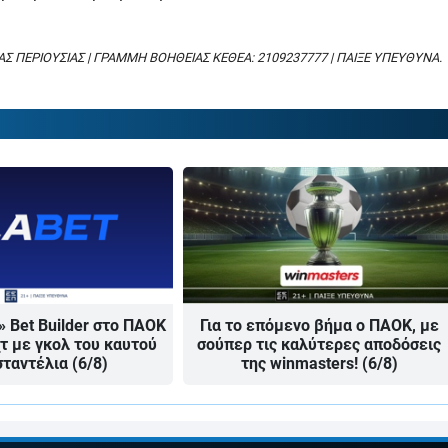
Σ ΠΕΡΙΟΥΣΙΑΣ | ΓΡΑΜΜΗ ΒΟΗΘΕΙΑΣ ΚΕΘΕΑ: 2109237777 | ΠΑΙΞΕ ΥΠΕΥΘΥΝΑ.
» Bet Builder στο ΠΑΟΚ
Για το επόμενο βήμα ο ΠΑΟΚ, με
τ με γκολ του καυτού
σούπερ τις καλύτερες αποδόσεις
ταντέλια (6/8)
της winmasters! (6/8)