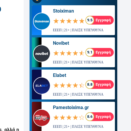
υ
Stoiximan
☆☆☆☆☆
★★★★★
9.5
Εγγραφή
ΕΕΕΠ | 21+ | ΠΑΙΞΕ ΥΠΕΥΘΥΝΑ
Novibet
☆☆☆☆☆
★★★★★
9.1
Εγγραφή
ΕΕΕΠ | 21+ | ΠΑΙΞΕ ΥΠΕΥΘΥΝΑ
Elabet
☆☆☆☆☆
★★★★★
8.8
Εγγραφή
ΕΕΕΠ | 21+ | ΠΑΙΞΕ ΥΠΕΥΘΥΝΑ
Pamestoixima.gr
☆☆☆☆☆
★★★★★
8.6
Εγγραφή
ΕΕΕΠ | 21+ | ΠΑΙΞΕ ΥΠΕΥΘΥΝΑ
, αλλά η