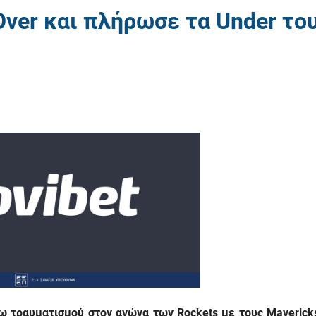
Over και πλήρωσε τα Under το
 τραυματισμού στον αγώνα των Rockets με τους Mavericks