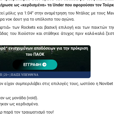
λήρωσε ως «κερδισμένα» τα Under που αφορούσαν τον Τούρκ
ί μόλις για 1:04’’ στην αναμέτρηση του Ντάλας με τους M
α νοκ άουτ για το υπόλοιπο του αγώνα.
ρτιά» των Rockets και βασική επιλογή και των παικτών τη
δας του Χιούστον και στάθηκε άτυχος πριν καλά-καλά ζεστ
ρά* ενισχυμένων αποδόσεων για την πρόκριση
του ΠΑΟΚ
ΕΓΓΡΑΦΗ
Π | 21+ | ΠΑΙΞΕ ΥΠΕΥΘΥΝΑ
ον είχαν συμπεριλάβει στις επιλογές τους, ωστόσο η Novibet
αν ως μονάδα (void).
θηκαν ως κερδισμένα.
ρ παρά τον τραυματισμό του!