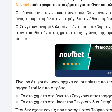
Novibet
επέστρεψε τα στοιχήματα για το Over και π
Ο φόργουορντ των «ρουκετών» πρόλαβε να αγωνιστε
ένας τραυματισμός στον αστράγαλο τον έθεσε πρόωρ
Ο Σενγκούν αναμφίβολα είναι ένα από τα «βαριά χα
όταν τοποθετούν στοιχήματα στους αγώνες της ομά
παρκέ.
🦅Προσφο
☆☆☆☆☆
★★★★★
ΕΕΕ
Σίγουρα άτυχοι ένιωσαν αρχικά και οι παίκτες που τ
άφησε έτσι! Με ποιο τρόπο;
Τα στοιχήματα στο Over του Σενγκούν επιστράφηκ
Τα στοιχήματα στο Under του Σενγκούν διευθετή
Έτσι δεν έχασε κανείς που πόνταρε στον Τούρκο στα