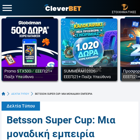
ΣΤΟΙΧΗΜΑΤΙΚΕΣ
Promo STX500✅ ΕΕΕΠ|21+
SUMMERAKI2026✅
Προσφορ
Παίξε Υπεύθυνα
ΕΕΕΠ|21+ Παίξε Υπεύθυνα
ΕΕΕΠ|21+
ΔΕΛΤΙΑ ΤΥΠΟΥ
BETSSON SUPER CUP: ΜΙΑ ΜΟΝΑΔΙΚΗ ΕΜΠΕΙΡΙΑ
Δελτία Τύπου
Betsson Super Cup: Μια
μοναδική εμπειρία