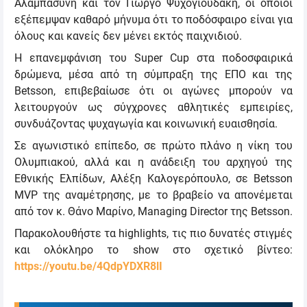
Αλαμπασύνη και τον Γιώργο Ψυχογιουδάκη, οι οποίοι
εξέπεμψαν καθαρό μήνυμα ότι το ποδόσφαιρο είναι για
όλους και κανείς δεν μένει εκτός παιχνιδιού.
Η επανεμφάνιση του Super Cup στα ποδοσφαιρικά
δρώμενα, μέσα από τη σύμπραξη της ΕΠΟ και της
Betsson, επιβεβαίωσε ότι οι αγώνες μπορούν να
λειτουργούν ως σύγχρονες αθλητικές εμπειρίες,
συνδυάζοντας ψυχαγωγία και κοινωνική ευαισθησία.
Σε αγωνιστικό επίπεδο, σε πρώτο πλάνο η νίκη του
Ολυμπιακού, αλλά και η ανάδειξη του αρχηγού της
Εθνικής Ελπίδων, Αλέξη Καλογερόπουλο, σε Betsson
MVP της αναμέτρησης, με το βραβείο να απονέμεται
από τον κ. Θάνο Μαρίνο, Managing Director της Betsson.
Παρακολουθήστε τα highlights, τις πιο δυνατές στιγμές
και ολόκληρο το show στο σχετικό βίντεο:
https://youtu.be/4QdpYDXR8lI