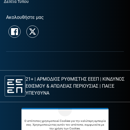
Δελτία Τύπου
Ακολουθήστε μας
21+ | ΑΡΜΟΔΙΟΣ ΡΥΘΜΙΣΤΗΣ ΕΕΕΠ | ΚΙΝΔΥΝΟΣ
ΕΘΙΣΜΟΥ & ΑΠΩΛΕΙΑΣ ΠΕΡΙΟΥΣΙΑΣ |
ΠΑΙΞΕ
ΥΠΕΥΘΥΝΑ
21+
Ο ιστότοπος χρησιμοποιεί Cookies για την καλύτερη εμπειρία
σας. Χρησιμοποιώντας αυτόν τον ιστότοπο, συμφωνείτε με
την χρήση των Cookies.