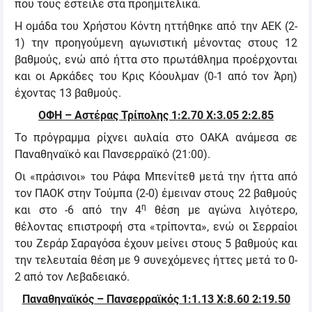
που τους έστειλε στα προημιτελικά.
Η ομάδα του Χρήστου Κόντη ηττήθηκε από την ΑΕΚ (2-
1) την προηγούμενη αγωνιστική μένοντας στους 12
βαθμούς, ενώ από ήττα στο πρωτάθλημα προέρχονται
και οι Αρκάδες του Κρις Κόουλμαν (0-1 από τον Άρη)
έχοντας 13 βαθμούς.
ΟΦΗ – Αστέρας Τρίπολης 1:2.70
X
:3.05 2:2.85
Το πρόγραμμα ρίχνει αυλαία στο ΟΑΚΑ ανάμεσα σε
Παναθηναϊκό και Πανσερραϊκό (21:00).
Οι «πράσινοι» του Ράφα Μπενίτεθ μετά την ήττα από
τον ΠΑΟΚ στην Τούμπα (2-0) έμειναν στους 22 βαθμούς
η
και στο -6 από την 4
θέση με αγώνα λιγότερο,
θέλοντας επιστροφή στα «τρίποντα», ενώ οι Σερραίοι
του Ζεράρ Σαραγόσα έχουν μείνει στους 5 βαθμούς και
την τελευταία θέση με 9 συνεχόμενες ήττες μετά το 0-
2 από τον Λεβαδειακό.
Παναθηναϊκός – Πανσερραϊκός 1:1.13
X
:8.60 2:19.50