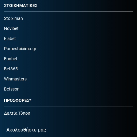
ΣΤΟΙΧΗΜΑΤΙΚΕΣ
Stoiximan
Novibet
Elabet
Pamestoixima.gr
Fonbet
Bet365
Winmasters
Betsson
ΠΡΟΣΦΟΡΕΣ*
Δελτία Τύπου
Ακολουθήστε μας