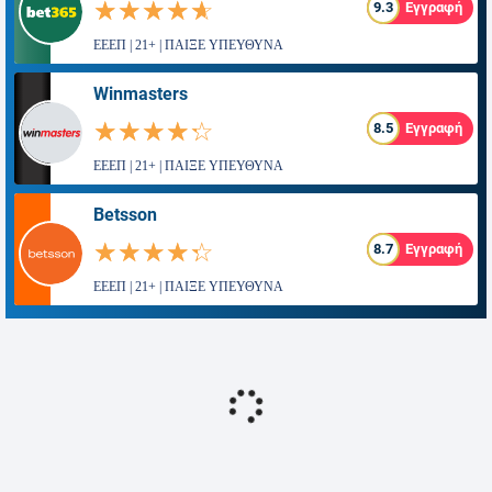
☆☆☆☆☆
★★★★★
9.3
Εγγραφή
ΕΕΕΠ | 21+ | ΠΑΙΞΕ ΥΠΕΥΘΥΝΑ
Winmasters
☆☆☆☆☆
★★★★★
8.5
Εγγραφή
ΕΕΕΠ | 21+ | ΠΑΙΞΕ ΥΠΕΥΘΥΝΑ
Betsson
☆☆☆☆☆
★★★★★
8.7
Εγγραφή
ΕΕΕΠ | 21+ | ΠΑΙΞΕ ΥΠΕΥΘΥΝΑ