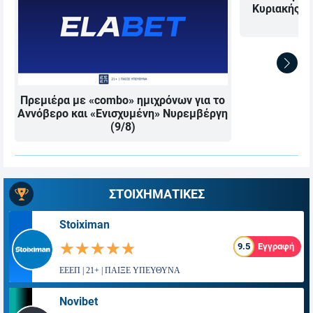
Κυριακής μ
Πρεμιέρα με «combo» ημιχρόνων για το
Αννόβερο και «Ενισχυμένη» Νυρεμβέργη
(9/8)
ΣΤΟΙΧΗΜΑΤΙΚΕΣ
Stoiximan
☆☆☆☆☆
★★★★★
9.5
Εγγραφή
ΕΕΕΠ | 21+ | ΠΑΙΞΕ ΥΠΕΥΘΥΝΑ
Novibet