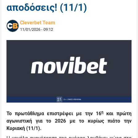
αποδόσεις! (11/1)
Cleverbet Team
11/01/2026 - 09:12
η
Το πρωτάθλημα επιστρέφει με την 16
και πρώτη
αγωνιστική για το 2026 με το κυρίως πιάτο την
Κυριακή (11/1).