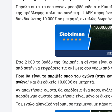
Παρόλα αυτα, τα όσα έγιναν μεσοβδόμαδα στο Κύπε
της πρόβλεψης πολύ πιο σύνθετη. Η ΑΕΚ παραμένει 
διεκδικώντας 10.000€ σε μετρητά, εντελώς δωρεάν
1.000.000
☆☆☆☆☆
★★★★★
ΕΕΕ
Στις 21:00 το βράδυ της Κυριακής, η σέντρα είναι 
από αυτήν να εκφράσεις τις σκέψεις σου γύρω από
Ποιο θα είναι το ακριβές σκορ του αγώνα (στην κα
αγώνα”
και διεκδικείς 10.000€ σε μετρητά.
Αν απαντήσεις σωστά, θα κερδίσεις ένα ποσό, ανάλο
παράδειγμα σωστές απαντήσεις είναι μόνο οι δικές σ
Το μεγάλο αθηναϊκό ντέρμπι σε περιμένει με πάρα 