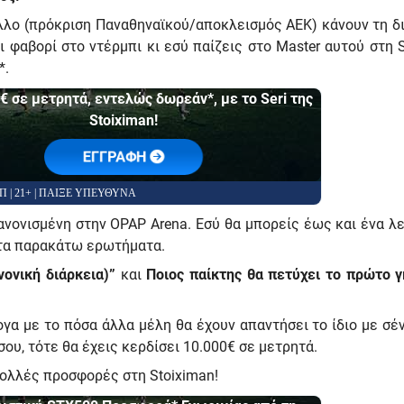
λλο (πρόκριση Παναθηναϊκού/αποκλεισμός ΑΕΚ) κάνουν τη δ
φαβορί στο ντέρμπι κι εσύ παίζεις στο Master αυτού στη 
*.
€ σε μετρητά, εντελώς δωρεάν*, με το Seri της
Stoiximan!
ΕΓΓΡΑΦΗ
Π | 21+ | ΠΑΙΞΕ ΥΠΕΥΘΥΝΑ
κανονισμένη στην OPAP Arena. Εσύ θα μπορείς έως και ένα λ
 τα παρακάτω ερωτήματα.
νονική διάρκεια)”
και
Ποιος παίκτης θα πετύχει το πρώτο γ
γα με το πόσα άλλα μέλη θα έχουν απαντήσει το ίδιο με σέν
ου, τότε θα έχεις κερδίσει 10.000€ σε μετρητά.
πολλές προσφορές στη Stoiximan!