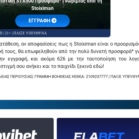
ιστική STX500 Προσφορά* Γνωριμίας από τη
Stoiximan
EΓΓΡΑΦΗ
Π | 21+ | ΠΑΙΞΕ ΥΠΕΥΘΥΝΑ
ατάθεση, αν αποφασίσεις πως η Stoiximan είναι ο προορισμό
αφή τους, θα επωφεληθούν από την πολύ δυνατή προσφορά* γ
ν εγγραφή, και ακόμα 626 με την ταυτοποίηση του λογα
στιγμή σου ανήκει και το παιχνίδι ξεκινά εδώ!
ΕΙΑΣ ΠΕΡΙΟΥΣΙΑΣ| ΓΡΑΜΜΗ ΒΟΗΘΕΙΑΣ ΚΕΘΕΑ: 2109237777 | ΠΑΙΞΕ ΥΠΕΥΘΥ