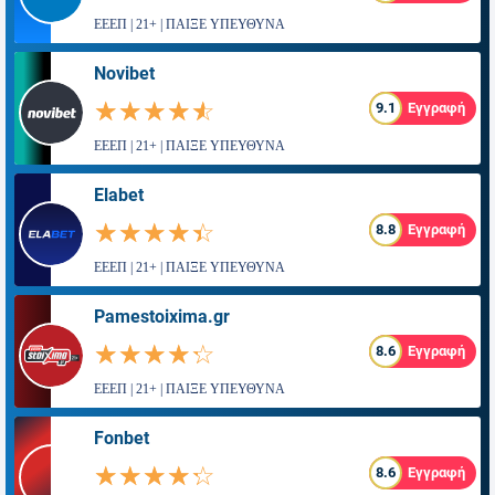
ΕΕΕΠ | 21+ | ΠΑΙΞΕ ΥΠΕΥΘΥΝΑ
Novibet
☆☆☆☆☆
★★★★★
9.1
Εγγραφή
ΕΕΕΠ | 21+ | ΠΑΙΞΕ ΥΠΕΥΘΥΝΑ
Elabet
☆☆☆☆☆
★★★★★
8.8
Εγγραφή
ΕΕΕΠ | 21+ | ΠΑΙΞΕ ΥΠΕΥΘΥΝΑ
Pamestoixima.gr
☆☆☆☆☆
★★★★★
8.6
Εγγραφή
ΕΕΕΠ | 21+ | ΠΑΙΞΕ ΥΠΕΥΘΥΝΑ
Fonbet
☆☆☆☆☆
★★★★★
8.6
Εγγραφή