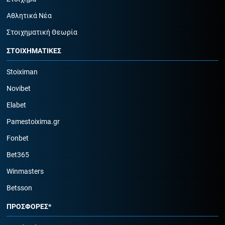
Αθλητικά Νέα
Στοιχηματική Θεωρία
ΣΤΟΙΧΗΜΑΤΙΚΕΣ
Stoiximan
Novibet
Elabet
Pamestoixima.gr
Fonbet
Bet365
Winmasters
Betsson
ΠΡΟΣΦΟΡΕΣ*