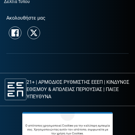
Δελτία Τύπου
Ακολουθήστε μας
21+ | ΑΡΜΟΔΙΟΣ ΡΥΘΜΙΣΤΗΣ ΕΕΕΠ | ΚΙΝΔΥΝΟΣ
ΕΘΙΣΜΟΥ & ΑΠΩΛΕΙΑΣ ΠΕΡΙΟΥΣΙΑΣ |
ΠΑΙΞΕ
ΥΠΕΥΘΥΝΑ
21+
Ο ιστότοπος χρησιμοποιεί Cookies για την καλύτερη εμπειρία
σας. Χρησιμοποιώντας αυτόν τον ιστότοπο, συμφωνείτε με
την χρήση των Cookies.