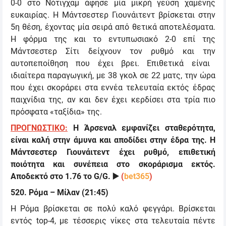
0-0 στο Νότιγχαμ άφησε
μία
μικρή γεύση χαμένης
ευκαιρίας. Η Μάντσεστερ Γιουνάιτεντ βρίσκεται στην
5η θέση, έχοντας
μία
σειρά από θετικά αποτελέσματα.
Η φόρμα της και το εντυπωσιακό 2-0 επί της
Μάντσεστερ Σίτι δείχνουν
τον
ρυθμό και
την
αυτοπεποίθηση
που έχει βρει
. Επιθετικά είναι
ιδιαίτερα παραγωγική, με 38 γκολ σε 22 ματς,
την ώρα
που
έχει σκοράρει στα
εννέα
τελευταία εκτός έδρας
παιχνίδια της, αν και δεν έχει κερδίσει στα
τρία
πιο
πρόσφατα
«
ταξίδια
»
της.
ΠΡΟΓΝΩΣΤΙΚΟ:
Η Άρσεναλ εμφανίζει σταθερότητα,
είναι καλή στην άμυνα και αποδίδει στην έδρα της. Η
Μάντσεστερ Γιουνάιτεντ έχει ρυθμό, επιθετική
ποιότητα και συνέπεια στο σκοράρισμα εκτός.
Αποδεκτό στο 1.76 το
G/G.
▶️
(
bet365
)
520. Ρόμα – Μίλαν (21:45)
Η Ρόμα βρίσκεται σε πολύ καλό φεγγάρι. Βρίσκεται
εντός
top-4,
με τέσσερις νίκες στα τελευταία πέντε