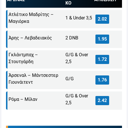
ΚΟ
Α
τλέτικο Μαδρίτης –
1 &
Under 3,5
2.02
Μαγιόρκα
Άρης – Λεβαδειακός
2
DNB
1.95
Γκλάντμπαχ –
G/G & Over
1.72
Στουτγάρδη
2,5
Άρσεναλ – Μάντσεστερ
G/G
1.76
Γιουνάιτεντ
G/G & Over
Ρόμα – Μίλαν
2.42
2,5