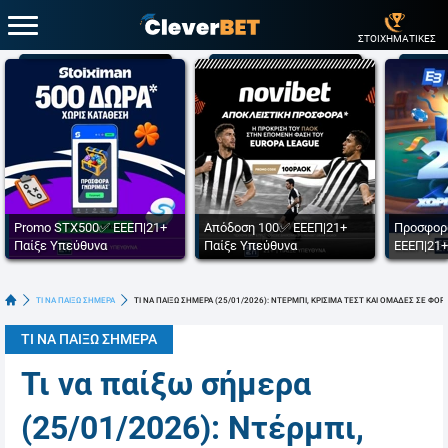
ΣΤΟΙΧΗΜΑΤΙΚΕΣ
Promo STX500✅ ΕΕΕΠ|21+
Απόδοση 100✅ ΕΕΕΠ|21+
Προσφορ
Παίξε Υπεύθυνα
Παίξε Υπεύθυνα
ΕΕΕΠ|21+
ΤΙ ΝΑ ΠΑΙΞΩ ΣΗΜΕΡΑ
ΤΙ ΝΑ ΠΑΙΞΩ ΣΗΜΕΡΑ (25/01/2026): ΝΤΕΡΜΠΙ, ΚΡΙΣΙΜΑ ΤΕΣΤ ΚΑΙ ΟΜΑΔΕΣ ΣΕ ΦΟ
ΤΙ ΝΑ ΠΑΙΞΩ ΣΗΜΕΡΑ
Τι να παίξω σήμερα
(25/01/2026): Ντέρμπι,