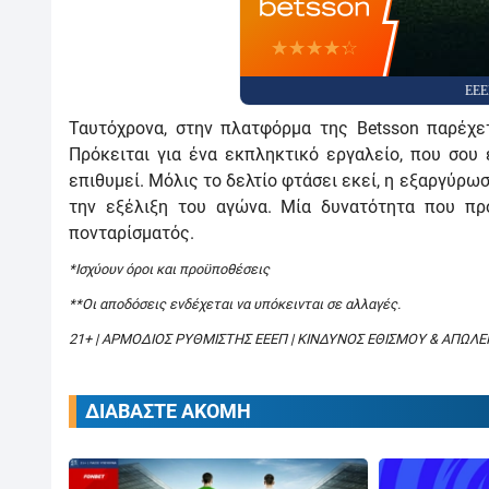
☆☆☆☆☆
★★★★★
ΕΕΕ
Ταυτόχρονα, στην πλατφόρμα της Betsson παρέχε
Πρόκειται για ένα εκπληκτικό εργαλείο, που σου
επιθυμεί. Μόλις το δελτίο φτάσει εκεί, η εξαργύρω
την εξέλιξη του αγώνα. Μία δυνατότητα που προ
πονταρίσματός.
*Ισχύουν όροι και προϋποθέσεις
**Οι αποδόσεις ενδέχεται να υπόκεινται σε αλλαγές.
21+ | ΑΡΜΟΔΙΟΣ ΡΥΘΜΙΣΤΗΣ ΕΕΕΠ | ΚΙΝΔΥΝΟΣ ΕΘΙΣΜΟΥ & ΑΠΩΛΕ
ΔΙΑΒΑΣΤΕ ΑΚΟΜΗ