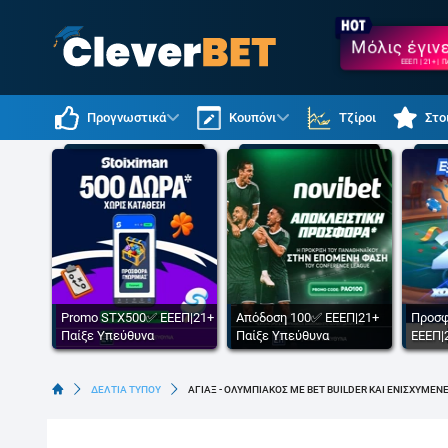
Μόλις έγινε
ΕΕΕΠ | 21+ |
Προγνωστικά
Κουπόνι
Τζίροι
Στο
Promo STX500✅ ΕΕΕΠ|21+
Απόδοση 100✅ ΕΕΕΠ|21+
Προσφ
Παίξε Υπεύθυνα
Παίξε Υπεύθυνα
ΕΕΕΠ|
ΔΕΛΤΙΑ ΤΥΠΟΥ
ΑΓΙΑΞ - ΟΛΥΜΠΙΑΚΟΣ ΜΕ BET BUILDER ΚΑΙ ΕΝΙΣΧΥΜΕΝ