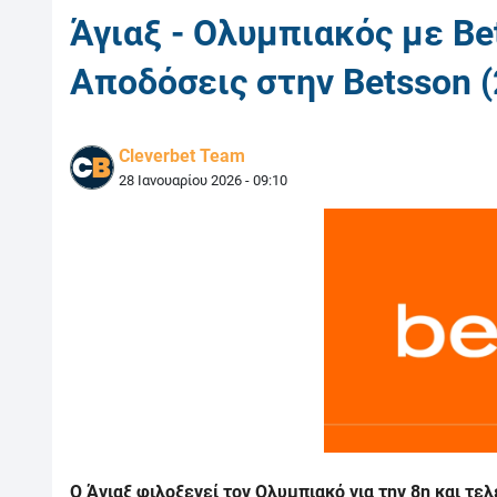
Άγιαξ - Ολυμπιακός με Bet
Αποδόσεις στην Betsson (
Cleverbet Team
28 Ιανουαρίου 2026 - 09:10
Ο Άγιαξ φιλοξενεί τον Ολυμπιακό για την 8η και τε