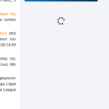
 νίκες, 3
όρμα της
Το combo
σεις
από
σουτ του
:00-14:59
οσης της
μένως. Με
φαιρικών
ga, Ligue
pa League