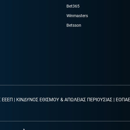
Bet365
Winmasters
Betsson
 ΕΕΕΠ | ΚΙΝΔΥΝΟΣ ΕΘΙΣΜΟΥ & ΑΠΩΛΕΙΑΣ ΠΕΡΙΟΥΣΙΑΣ |
ΕΟΠΑΕ