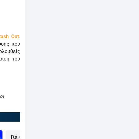
Cash Out
.
ωσης που
κολουθείς
ριση του
ΝΑ
Για «Ενισχυμένο» προβάδισμα με
Παναθηναϊκός - ΤΣ