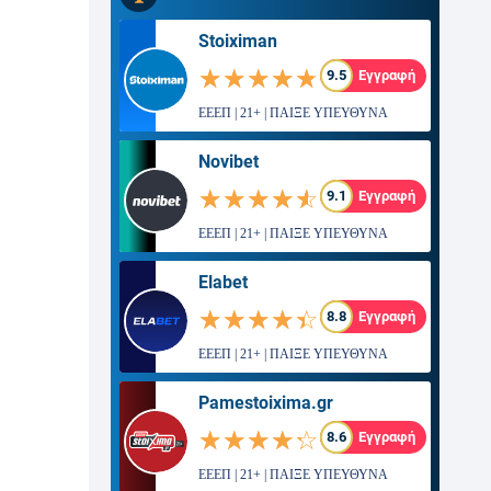
Stoiximan
☆☆☆☆☆
★★★★★
9.5
Εγγραφή
ΕΕΕΠ | 21+ | ΠΑΙΞΕ ΥΠΕΥΘΥΝΑ
Novibet
☆☆☆☆☆
★★★★★
9.1
Εγγραφή
ΕΕΕΠ | 21+ | ΠΑΙΞΕ ΥΠΕΥΘΥΝΑ
Elabet
☆☆☆☆☆
★★★★★
8.8
Εγγραφή
ΕΕΕΠ | 21+ | ΠΑΙΞΕ ΥΠΕΥΘΥΝΑ
Pamestoixima.gr
☆☆☆☆☆
★★★★★
8.6
Εγγραφή
ΕΕΕΠ | 21+ | ΠΑΙΞΕ ΥΠΕΥΘΥΝΑ