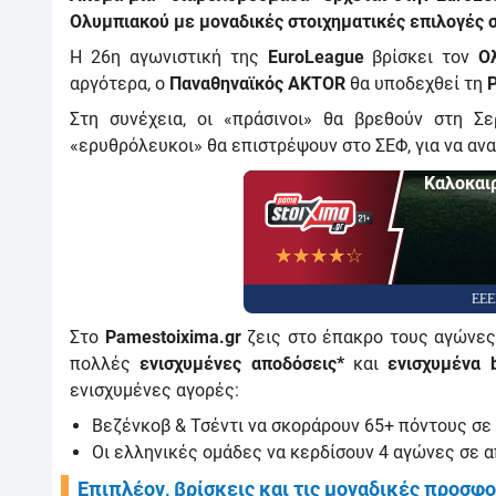
Ολυμπιακού με μοναδικές στοιχηματικές επιλογές σ
Η 26η αγωνιστική της
EuroLeague
βρίσκει τον
Ο
αργότερα, ο
Παναθηναϊκός
AKTOR
θα υποδεχθεί τη
Στη συνέχεια, οι «πράσινοι» θα βρεθούν στη Σ
«ερυθρόλευκοι» θα επιστρέψουν στο ΣΕΦ, για να αν
Καλοκαι
☆☆☆☆☆
★★★★★
ΕΕΕ
Στο
Pamestoixima
.gr
ζεις στο έπακρο τους αγώνε
πολλές
ενισχυμένες αποδόσεις*
και
ενισχυμένα
ενισχυμένες αγορές:
Βεζένκοβ & Τσέντι να σκοράρουν 65+ πόντους σε 
Οι ελληνικές ομάδες να κερδίσουν 4 αγώνες σε α
Επιπλέον, βρίσκεις και τις μοναδικές προσφο