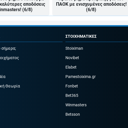
 καλύτερες αποδόσεις
ΠΑΟΚ με ενισχυμένες αποδόσεις!
inmasters! (6/8)
(6/8)
ΣΤΟΙΧΗΜΑΤΙΚΕΣ
ω σήμερα;
Stoiximan
τοιχήματος
Novibet
Elabet
Νέα
Pamestoixima.gr
ική Θεωρία
Fonbet
Bet365
Winmasters
Betsson