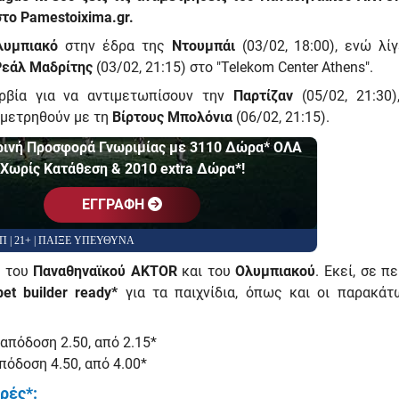
το Pamestoixima.gr.
λυμπιακό
στην έδρα της
Ντουμπάι
(03/02, 18:00), ενώ λί
Ρεάλ Μαδρίτης
(03/02, 21:15) στο "Telekom Center Athens".
ερβία για να αντιμετωπίσουν την
Παρτίζαν
(05/02, 21:30)
αμετρηθούν με τη
Βίρτους Μπολόνια
(06/02, 21:15).
ρινή Προσφορά Γνωριμίας με 3110 Δώρα* ΟΛΑ
Χωρίς Κατάθεση & 2010 extra Δώρα*!
EΓΓΡΑΦΗ
Π | 21+ | ΠΑΙΞΕ ΥΠΕΥΘΥΝΑ
ς του
Παναθηναϊκού
AKTOR
και του
Ολυμπιακού
. Εκεί, σε π
bet
builder
ready
*
για τα παιχνίδια, όπως και οι παρακάτω
απόδοση 2.50, από 2.15*
πόδοση 4.50, από 4.00*
ρές*: