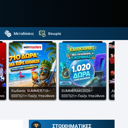
Μεταδόσεις
Θεωρία
Κωδικός SUMMER710✅
SUMMERAKI2026✅
Αποκλεισ
υνα
ΕΕΕΠ|21+ Παίξε Υπεύθυνα
ΕΕΕΠ|21+ Παίξε Υπεύθυνα
ΕΕΕΠ|21+
ΣΤΟΙΧΗΜΑΤΙΚΕΣ