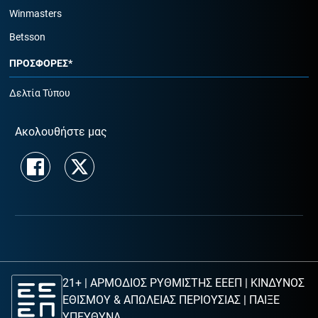
Winmasters
Betsson
ΠΡΟΣΦΟΡΕΣ*
Δελτία Τύπου
Ακολουθήστε μας
21+ | ΑΡΜΟΔΙΟΣ ΡΥΘΜΙΣΤΗΣ ΕΕΕΠ | ΚΙΝΔΥΝΟΣ
ΕΘΙΣΜΟΥ & ΑΠΩΛΕΙΑΣ ΠΕΡΙΟΥΣΙΑΣ |
ΠΑΙΞΕ
ΥΠΕΥΘΥΝΑ