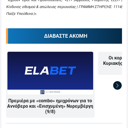
Κίνδυνος εθισμού & απώλειας περιουσίας | ΓΡΑΜΜΗ ΣΤΗΡΙΞΗΣ: 1114|
Παίξε Υπεύθυνα |».
ΔΙΑΒΑΣΤΕ ΑΚΟΜΗ
Oι κορυφ
Κυριακής μ
Πρεμιέρα με «combo» ημιχρόνων για το
Αννόβερο και «Ενισχυμένη» Νυρεμβέργη
(9/8)