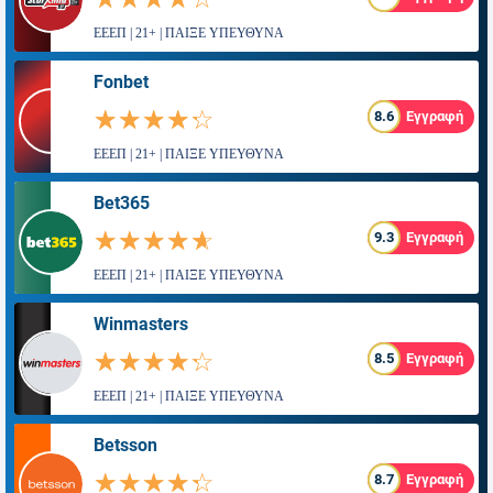
ΕΕΕΠ | 21+ | ΠΑΙΞΕ ΥΠΕΥΘΥΝΑ
Fonbet
☆☆☆☆☆
★★★★★
8.6
Εγγραφή
ΕΕΕΠ | 21+ | ΠΑΙΞΕ ΥΠΕΥΘΥΝΑ
Bet365
☆☆☆☆☆
★★★★★
9.3
Εγγραφή
ΕΕΕΠ | 21+ | ΠΑΙΞΕ ΥΠΕΥΘΥΝΑ
Winmasters
☆☆☆☆☆
★★★★★
8.5
Εγγραφή
ΕΕΕΠ | 21+ | ΠΑΙΞΕ ΥΠΕΥΘΥΝΑ
Betsson
☆☆☆☆☆
★★★★★
8.7
Εγγραφή