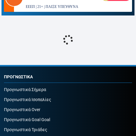
ΕΕΕΠ | 21+ | ΠΑΙΞΕ ΥΠΕΥΘΥΝΑ
ΠΡΟΓΝΩΣΤΙΚΑ
Προγνωστικά Σήμερα
Προγνωστικά Ισοπαλίες
Προγνωστικά Over
Προγνωστικά Goal Goal
Προγνωστικά Τριάδες