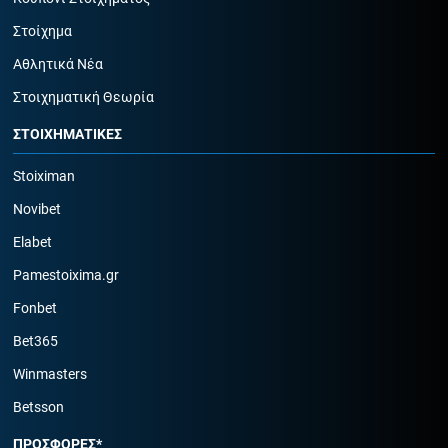
Στοίχημα
Αθλητικά Νέα
Στοιχηματική Θεωρία
ΣΤΟΙΧΗΜΑΤΙΚΕΣ
Stoiximan
Novibet
Elabet
Pamestoixima.gr
Fonbet
Bet365
Winmasters
Betsson
ΠΡΟΣΦΟΡΕΣ*