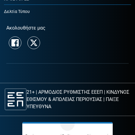
Δελτία Τύπου
Ακολουθήστε μας
21+ | ΑΡΜΟΔΙΟΣ ΡΥΘΜΙΣΤΗΣ ΕΕΕΠ | ΚΙΝΔΥΝΟΣ
ΕΘΙΣΜΟΥ & ΑΠΩΛΕΙΑΣ ΠΕΡΙΟΥΣΙΑΣ |
ΠΑΙΞΕ
ΥΠΕΥΘΥΝΑ
21+