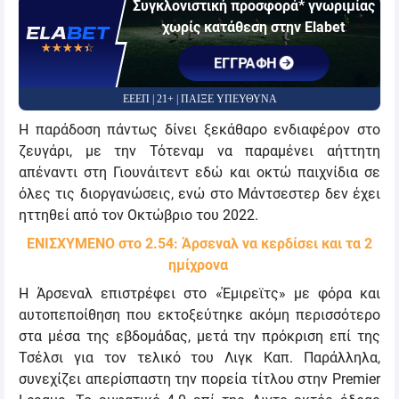
Συγκλονιστική προσφορά* γνωριμίας
χωρίς κατάθεση στην Elabet
☆☆☆☆☆
★★★★★
ΕΓΓΡΑΦΗ
ΕΕΕΠ | 21+ | ΠΑΙΞΕ ΥΠΕΥΘΥΝΑ
Η παράδοση πάντως δίνει ξεκάθαρο ενδιαφέρον στο
ζευγάρι, με την Τότεναμ να παραμένει αήττητη
απέναντι στη Γιουνάιτεντ εδώ και οκτώ παιχνίδια σε
όλες τις διοργανώσεις, ενώ στο Μάντσεστερ δεν έχει
ηττηθεί από τον Οκτώβριο του 2022.
ΕΝΙΣΧΥΜΕΝΟ στο 2.54: Άρσεναλ να κερδίσει και τα 2
ημίχρονα
Η Άρσεναλ επιστρέφει στο «Έμιρεϊτς» με φόρα και
αυτοπεποίθηση που εκτοξεύτηκε ακόμη περισσότερο
στα μέσα της εβδομάδας, μετά την πρόκριση επί της
Τσέλσι για τον τελικό του Λιγκ Καπ. Παράλληλα,
συνεχίζει απερίσπαστη την πορεία τίτλου στην Premier