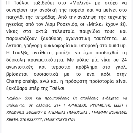
Η Τσέλσι ταξιδεύει στο «Μολινό» με στόχο να
συνεχίσει την ανοδική της πορεία και να μείνει στο
παιχνίδι της τετράδας. Από την ανάληψη της τεχνικής
ηγεσίας από τον Λίαμ Ροσενιόρ, οι «Μπλε» έχουν έξι
νίκες στα οκτώ τελευταία παιχνίδια τους και
παρουσιάζουν ξεκάθαρη αγωνιστική ταυτότητα, με
ένταση, γρήγορη κυκλοφορία και υπομονή στο build-up.
Η Γουλβς, αντίθετα, μοιάζει να έχει αποδεχθεί τη
δύσκολη πραγματικότητα. Με μόλις μία νίκη σε 24
αγωνιστικές και τεράστιο πρόβλημα στο γκολ,
βρίσκεται ουσιαστικά με το ένα πόδι στην
Championship, ενώ και η πρόσφατη προϊστορία είναι
ξεκάθαρα υπέρ της Τσέλσι.
*Ισχύουν όροι και προϋποθέσεις Οι αποδόσεις ενδέχεται να
υπόκεινται σε αλλαγές. 21+ | ΑΡΜΟΔΙΟΣ ΡΥΘΜΙΣΤΗΣ ΕΕΕΠ |
ΚΙΝΔΥΝΟΣ ΕΘΙΣΜΟΥ & ΑΠΩΛΕΙΑΣ ΠΕΡΙΟΥΣΙΑΣ | ΓΡΑΜΜΗ ΒΟΗΘΕΙΑΣ
ΚΕΘΕΑ: 210 9237777 | ΠΑΙΞΕ ΥΠΕΥΘΥΝΑ