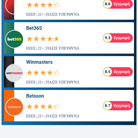
☆☆☆☆☆
★★★★★
8.6
Εγγραφή
ΕΕΕΠ | 21+ | ΠΑΙΞΕ ΥΠΕΥΘΥΝΑ
Bet365
☆☆☆☆☆
★★★★★
9.3
Εγγραφή
ΕΕΕΠ | 21+ | ΠΑΙΞΕ ΥΠΕΥΘΥΝΑ
Winmasters
☆☆☆☆☆
★★★★★
8.5
Εγγραφή
ΕΕΕΠ | 21+ | ΠΑΙΞΕ ΥΠΕΥΘΥΝΑ
Betsson
☆☆☆☆☆
★★★★★
8.7
Εγγραφή
ΕΕΕΠ | 21+ | ΠΑΙΞΕ ΥΠΕΥΘΥΝΑ