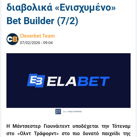
διαβολικά «Ενισχυμένο»
Bet Builder (7/2)
Cleverbet Team
07/02/2026 - 09:04
Η Μάντσεστερ Γιουνάιτεντ υποδέχεται την Τότεναμ
στο «Ολντ Τράφορντ» στο πιο δυνατό παιχνίδι της