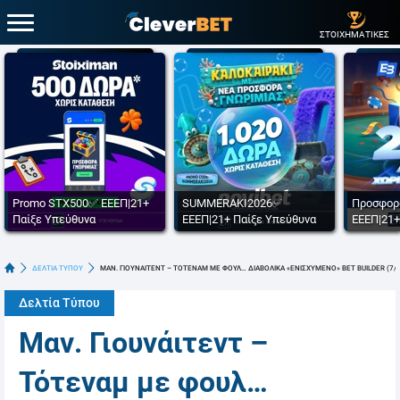
ΣΤΟΙΧΗΜΑΤΙΚΕΣ
Promo STX500✅ ΕΕΕΠ|21+
SUMMERAKI2026✅
Προσφορ
Παίξε Υπεύθυνα
ΕΕΕΠ|21+ Παίξε Υπεύθυνα
ΕΕΕΠ|21+
ΔΕΛΤΙΑ ΤΥΠΟΥ
ΜΑΝ. ΓΙΟΥΝΑΙΤΕΝΤ – ΤΟΤΕΝΑΜ ΜΕ ΦΟΥΛ… ΔΙΑΒΟΛΙΚΑ «ΕΝΙΣΧΥΜΕΝΟ» BET BUILDER (7/2
Δελτία Τύπου
Μαν. Γιουνάιτεντ –
Τότεναμ με φουλ…