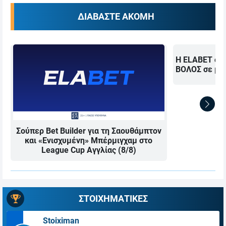
ΔΙΑΒΑΣΤΕ ΑΚΟΜΗ
Η ELABET ονο
ΒΟΛΟΣ σε μια
Σούπερ Bet Builder για τη Σαουθάμπτον
και «Ενισχυμένη» Μπέρμιγχαμ στο
League Cup Αγγλίας (8/8)
ΣΤΟΙΧΗΜΑΤΙΚΕΣ
Stoiximan