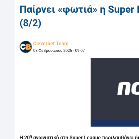
Παίρνει «φωτιά» η Super 
(8/2)
Cleverbet Team
08 Φεβρουαρίου 2026 - 09:07
η
Η 20
αγωνιστική στη Super League περιλαμβάνει δύ