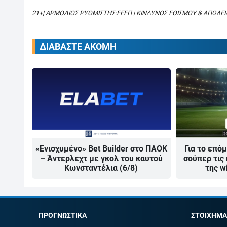
21+| ΑΡΜΟΔΙΟΣ ΡΥΘΜΙΣΤΗΣ:ΕΕΕΠ | ΚΙΝΔΥΝΟΣ ΕΘΙΣΜΟΥ & ΑΠΩΛΕΙΑ
ΔΙΑΒΑΣΤΕ ΑΚΟΜΗ
«Ενισχυμένο» Bet Builder στο ΠΑΟΚ
Για το επό
– Άντερλεχτ με γκολ του καυτού
σούπερ τις
Κωνσταντέλια (6/8)
της w
ΠΡΟΓΝΩΣΤΙΚΑ
ΣΤΟΙΧΗΜΑ