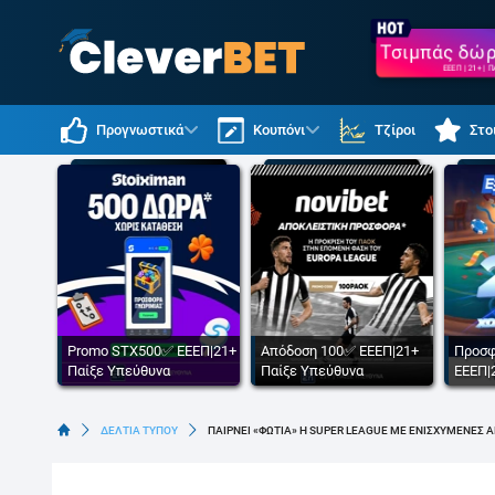
Τσιμπάς δώρα
ΕΕΕΠ | 21+ |
Προγνωστικά
Κουπόνι
Τζίροι
Στο
Promo STX500✅ ΕΕΕΠ|21+
Απόδοση 100✅ ΕΕΕΠ|21+
Προσφ
Παίξε Υπεύθυνα
Παίξε Υπεύθυνα
ΕΕΕΠ|
ΔΕΛΤΙΑ ΤΥΠΟΥ
ΠΑΙΡΝΕΙ «ΦΩΤΙΑ» Η SUPER LEAGUE ΜΕ ΕΝΙΣΧΥΜΕΝΕΣ Α