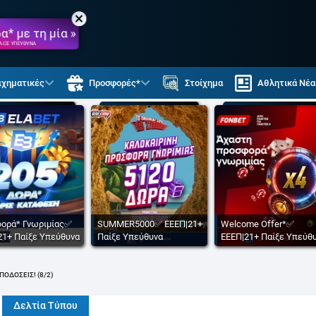
* με τη μία »
 ΠΑΙΞΕ ΥΠΕΥΘΥΝΑ
ιχηματικές
Προσφορές*
Στοίχημα
Αθλητικά Νέα
ορά* Γνωριμίας✅
SUMMER5000✅ ΕΕΕΠ|21+
Welcome Offer*✅
21+ Παίξε Υπεύθυνα
Παίξε Υπεύθυνα
ΕΕΕΠ|21+ Παίξε Υπεύθ
ΠΟΔΟΣΕΙΣ! (8/2)
Δελτία Τύπου