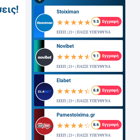
εις!
Stoiximan
☆☆☆☆☆
★★★★★
9.5
Εγγραφή
ΕΕΕΠ | 21+ | ΠΑΙΞΕ ΥΠΕΥΘΥΝΑ
Novibet
☆☆☆☆☆
★★★★★
9.1
Εγγραφή
ΕΕΕΠ | 21+ | ΠΑΙΞΕ ΥΠΕΥΘΥΝΑ
Elabet
☆☆☆☆☆
★★★★★
8.8
Εγγραφή
ΕΕΕΠ | 21+ | ΠΑΙΞΕ ΥΠΕΥΘΥΝΑ
Pamestoixima.gr
☆☆☆☆☆
★★★★★
8.6
Εγγραφή
ΕΕΕΠ | 21+ | ΠΑΙΞΕ ΥΠΕΥΘΥΝΑ