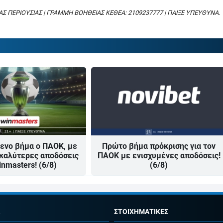
Σ ΠΕΡΙΟΥΣΙΑΣ | ΓΡΑΜΜΗ ΒΟΗΘΕΙΑΣ ΚΕΘΕΑ: 2109237777 | ΠΑΙΞΕ ΥΠΕΥΘΥΝΑ.
μενο βήμα ο ΠΑΟΚ, με
Πρώτο βήμα πρόκρισης για τον
 καλύτερες αποδόσεις
ΠΑΟΚ με ενισχυμένες αποδόσεις!
inmasters! (6/8)
(6/8)
ΣΤΟΙΧΗΜΑΤΙΚΕΣ