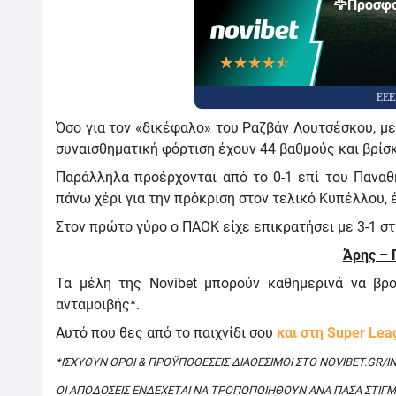
🦅Προσφο
☆☆☆☆☆
★★★★★
ΕΕΕ
Όσο για τον «δικέφαλο» του Ραζβάν Λουτσέσκου, με
συναισθηματική φόρτιση έχουν 44 βαθμούς και βρίσκ
Παράλληλα προέρχονται από το 0-1 επί του Παναθ
πάνω χέρι για την πρόκριση στον τελικό Κυπέλλου, 
Στον πρώτο γύρο ο ΠΑΟΚ είχε επικρατήσει με 3-1 σ
Άρης – 
Τα μέλη της Novibet μπορούν καθημερινά να β
ανταμοιβής*.
Αυτό που θες από το παιχνίδι σου
και στη Super Lea
*ΙΣΧΥΟΥΝ ΟΡΟΙ & ΠΡΟΫΠΟΘΕΣΕΙΣ ΔΙΑΘΕΣΙΜΟΙ ΣΤΟ NOVIBET.GR/I
ΟΙ ΑΠΟΔΟΣΕΙΣ ΕΝΔΕΧΕΤΑΙ ΝΑ ΤΡΟΠΟΠΟΙΗΘΟΥΝ ΑΝΑ ΠΑΣΑ ΣΤΙΓ