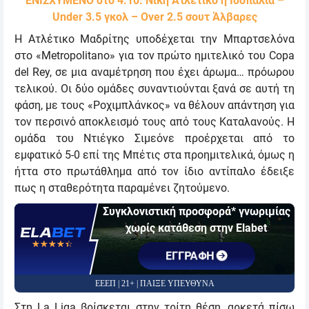
ΕΝΙΣΧΥΜΕΝΟ στο 4.10: Νίκη Ατλέτικο ή Ισοπαλία –
Under 3.5 γκολ – Over 2.5 σουτ Άλβαρες
Η Ατλέτικο Μαδρίτης υποδέχεται την Μπαρτσελόνα
στο «Metropolitano» για τον πρώτο ημιτελικό του Copa
del Rey, σε μια αναμέτρηση που έχει άρωμα… πρόωρου
τελικού. Οι δύο ομάδες συναντιούνται ξανά σε αυτή τη
φάση, με τους «Ροχιμπλάνκος» να θέλουν απάντηση για
τον περσινό αποκλεισμό τους από τους Καταλανούς. Η
ομάδα του Ντιέγκο Σιμεόνε προέρχεται από το
εμφατικό 5-0 επί της Μπέτις στα προημιτελικά, όμως η
ήττα στο πρωτάθλημα από τον ίδιο αντίπαλο έδειξε
πως η σταθερότητα παραμένει ζητούμενο.
Συγκλονιστική προσφορά* γνωριμίας
χωρίς κατάθεση στην Elabet
☆☆☆☆☆
★★★★★
ΕΓΓΡΑΦΗ
ΕΕΕΠ | 21+ | ΠΑΙΞΕ ΥΠΕΥΘΥΝΑ
Στη La Liga βρίσκεται στην τρίτη θέση, αρκετά πίσω