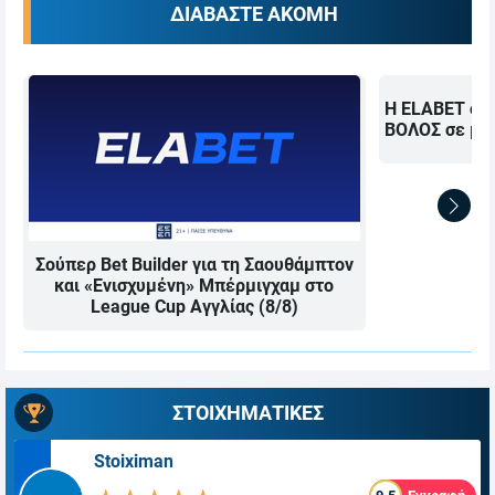
ΔΙΑΒΑΣΤΕ ΑΚΟΜΗ
Η ELABET ονο
ΒΟΛΟΣ σε μια
Σούπερ Bet Builder για τη Σαουθάμπτον
και «Ενισχυμένη» Μπέρμιγχαμ στο
League Cup Αγγλίας (8/8)
ΣΤΟΙΧΗΜΑΤΙΚΕΣ
Stoiximan