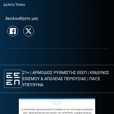
Δελτία Τύπου
Ακολουθήστε μας
21+ | ΑΡΜΟΔΙΟΣ ΡΥΘΜΙΣΤΗΣ ΕΕΕΠ | ΚΙΝΔΥΝΟΣ
ΕΘΙΣΜΟΥ & ΑΠΩΛΕΙΑΣ ΠΕΡΙΟΥΣΙΑΣ |
ΠΑΙΞΕ
ΥΠΕΥΘΥΝΑ
21+
Ο ιστότοπος χρησιμοποιεί Cookies για την καλύτερη εμπειρία
σας. Χρησιμοποιώντας αυτόν τον ιστότοπο, συμφωνείτε με