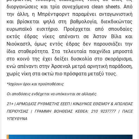
διοργανώσεις και τρία συνεχόμενα clean sheets. Από
την άλλη, η Μπρέντφορντ παραμένει ανταγωνιστική
και βρίσκεται ψηλά στη βαθμολογία, διεκδικώντας
ευρωπαϊκό εισιτήριο. Προέρχεται από σπουδαίες
εκτός έδρας νίκες απέναντι σε Άστον Βίλα και
Νιούκαστλ, όμως εντός έδρας δεν παρουσιάζει την
ίδια σταθερότητα. Στα τελευταία παιχνίδια μπροστά
στο κοινό της έχει δείξει δυσκολία στο σκοράρισμα,
ενώ απέναντι στην Άρσεναλ μετρά αρνητική παράδοση,
χωρίς νίκη στα οκτώ πιο πρόσφατα μεταξύ τους.
*Ισχύουν όροι και προϋποθέσεις
Οι αποδόσεις ενδέχεται να υπόκεινται σε αλλαγές.
21+ | ΑΡΜΟΔΙΟΣ ΡΥΘΜΙΣΤΗΣ ΕΕΕΠ | ΚΙΝΔΥΝΟΣ ΕΘΙΣΜΟΥ & ΑΠΩΛΕΙΑΣ
ΠΕΡΙΟΥΣΙΑΣ | ΓΡΑΜΜΗ ΒΟΗΘΕΙΑΣ ΚΕΘΕΑ: 210 9237777 | ΠΑΙΞΕ
ΥΠΕΥΘΥΝΑ