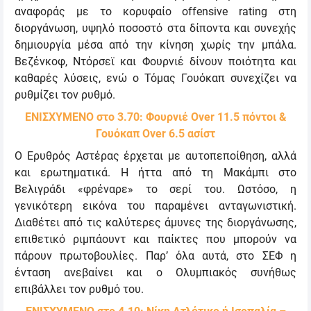
αναφοράς με το κορυφαίο offensive rating στη
διοργάνωση, υψηλό ποσοστό στα δίποντα και συνεχής
δημιουργία μέσα από την κίνηση χωρίς την μπάλα.
Βεζένκοφ, Ντόρσεϊ και Φουρνιέ δίνουν ποιότητα και
καθαρές λύσεις, ενώ ο Τόμας Γουόκαπ συνεχίζει να
ρυθμίζει τον ρυθμό.
ΕΝΙΣΧΥΜΕΝΟ στο 3.70: Φουρνιέ Over 11.5 πόντοι &
Γουόκαπ Over 6.5 ασίστ
Ο Ερυθρός Αστέρας έρχεται με αυτοπεποίθηση, αλλά
και ερωτηματικά. Η ήττα από τη Μακάμπι στο
Βελιγράδι «φρέναρε» το σερί του. Ωστόσο, η
γενικότερη εικόνα του παραμένει ανταγωνιστική.
Διαθέτει από τις καλύτερες άμυνες της διοργάνωσης,
επιθετικό ριμπάουντ και παίκτες που μπορούν να
πάρουν πρωτοβουλίες. Παρ’ όλα αυτά, στο ΣΕΦ η
ένταση ανεβαίνει και ο Ολυμπιακός συνήθως
επιβάλλει τον ρυθμό του.