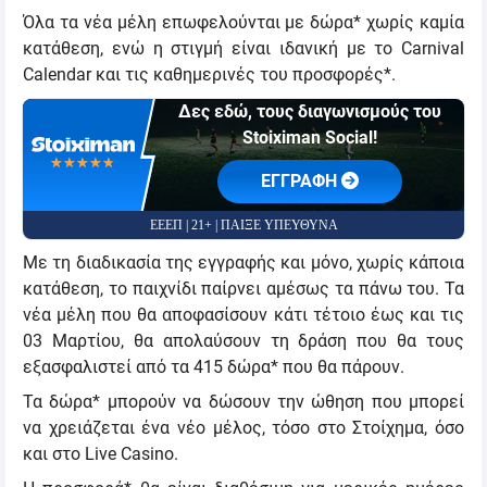
Όλα τα νέα μέλη επωφελούνται με δώρα* χωρίς καμία
κατάθεση, ενώ η στιγμή είναι ιδανική με το Carnival
Calendar και τις καθημερινές του προσφορές*.
Δες εδώ, τους διαγωνισμούς του
Stoiximan Social!
☆☆☆☆☆
★★★★★
EΓΓΡΑΦΗ
ΕΕΕΠ | 21+ | ΠΑΙΞΕ ΥΠΕΥΘΥΝΑ
Με τη διαδικασία της εγγραφής και μόνο, χωρίς κάποια
κατάθεση, το παιχνίδι παίρνει αμέσως τα πάνω του. Τα
νέα μέλη που θα αποφασίσουν κάτι τέτοιο έως και τις
03 Μαρτίου, θα απολαύσουν τη δράση που θα τους
εξασφαλιστεί από τα 415 δώρα* που θα πάρουν.
Τα δώρα* μπορούν να δώσουν την ώθηση που μπορεί
να χρειάζεται ένα νέο μέλος, τόσο στο Στοίχημα, όσο
και στο Live Casino.