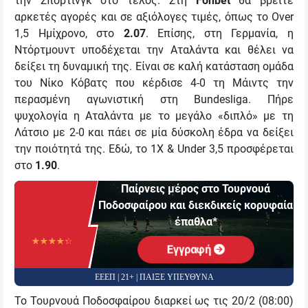
την Σπόρτινγκ στο τέλος. Στη
Fonbet
θα βρείτε
αρκετές αγορές και σε αξιόλογες τιμές, όπως το Over
1,5 Ημίχρονο, στο
2.07
. Επίσης, στη Γερμανία, η
Ντόρτμουντ υποδέχεται την Αταλάντα και θέλει να
δείξει τη δυναμική της. Είναι σε καλή κατάσταση ομάδα
του Νίκο Κόβατς που κέρδισε 4-0 τη Μάιντς την
περασμένη αγωνιστική στη Bundesliga. Πήρε
ψυχολογία η Αταλάντα με το μεγάλο «διπλό» με τη
Λάτσιο με 2-0 και πάει σε μία δύσκολη έδρα να δείξει
την ποιότητά της. Εδώ, το 1Χ & Under 3,5 προσφέρεται
στο
1.90
.
Παίρνεις μέρος στο Τουρνουά
Ποδοσφαίρου και διεκδικείς κορυφαία
έπαθλα*
☆☆☆☆☆
★★★★★
Εγγραφή
ΕΕΕΠ | 21+ | ΠΑΙΞΕ ΥΠΕΥΘΥΝΑ
Το Τουρνουά Ποδοσφαίρου διαρκεί ως τις 20/2 (08:00)