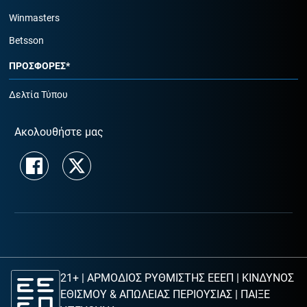
Winmasters
Betsson
ΠΡΟΣΦΟΡΕΣ*
Δελτία Τύπου
Ακολουθήστε μας
21+ | ΑΡΜΟΔΙΟΣ ΡΥΘΜΙΣΤΗΣ ΕΕΕΠ | ΚΙΝΔΥΝΟΣ
ΕΘΙΣΜΟΥ & ΑΠΩΛΕΙΑΣ ΠΕΡΙΟΥΣΙΑΣ |
ΠΑΙΞΕ