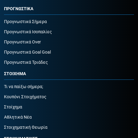
ΠΡΟΓΝΩΣΤΙΚΑ
Προγνωστικά Σήμερα
Προγνωστικά Ισοπαλίες
Προγνωστικά Over
Προγνωστικά Goal Goal
Προγνωστικά Τριάδες
ΣΤΟΙΧΗΜΑ
Τι να παίξω σήμερα;
Κουπόνι Στοιχήματος
Στοίχημα
Αθλητικά Νέα
Στοιχηματική Θεωρία