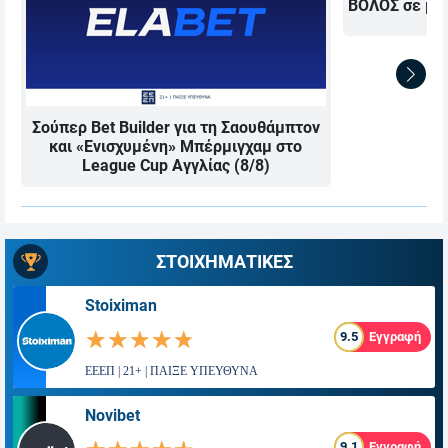
ΒΟΛΟΣ σε μια
Σούπερ Bet Builder για τη Σαουθάμπτον
και «Ενισχυμένη» Μπέρμιγχαμ στο
League Cup Αγγλίας (8/8)
ΣΤΟΙΧΗΜΑΤΙΚΕΣ
Stoiximan
☆☆☆☆☆
★★★★★
9.5
Εγγραφή
ΕΕΕΠ | 21+ | ΠΑΙΞΕ ΥΠΕΥΘΥΝΑ
Novibet
9.1
Εγγραφή