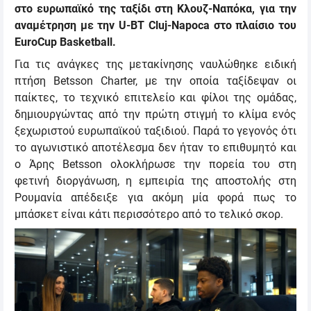
στο ευρωπαϊκό της ταξίδι στη Κλουζ-Ναπόκα, για την
αναμέτρηση με την U-BT Cluj-Napoca στο πλαίσιο του
EuroCup Basketball.
Για τις ανάγκες της μετακίνησης ναυλώθηκε ειδική
πτήση Betsson Charter, με την οποία ταξίδεψαν οι
παίκτες, το τεχνικό επιτελείο και φίλοι της ομάδας,
δημιουργώντας από την πρώτη στιγμή το κλίμα ενός
ξεχωριστού ευρωπαϊκού ταξιδιού. Παρά το γεγονός ότι
το αγωνιστικό αποτέλεσμα δεν ήταν το επιθυμητό και
ο Άρης Betsson ολοκλήρωσε την πορεία του στη
φετινή διοργάνωση, η εμπειρία της αποστολής στη
Ρουμανία απέδειξε για ακόμη μία φορά πως το
μπάσκετ είναι κάτι περισσότερο από το τελικό σκορ.