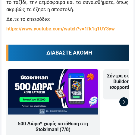
το ταξίδι, την ατμόσφαιρα και τα συναισθήματα, όπως
ακριβώς τα έζησε η αποστολή.
Δείτε το επεισόδιο:
https://www.youtube.com/watch?v=1fk1q1UY3yw
ΔΙΑΒΑΣΤΕ ΑΚΟΜΗ
Σέντρα στο 
Builder π
ισορροπία 
500 Δώρα* χωρίς κατάθεση στη
Stoiximan! (7/8)