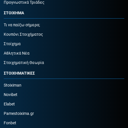
Προγνωστικά Τριάδες
ΣΤΟΙΧΗΜΑ
Τι να παίξω σήμερα;
Κουπόνι Στοιχήματος
Στοίχημα
Αθλητικά Νέα
Στοιχηματική Θεωρία
ΣΤΟΙΧΗΜΑΤΙΚΕΣ
Stoiximan
Novibet
Elabet
Pamestoixima.gr
Fonbet