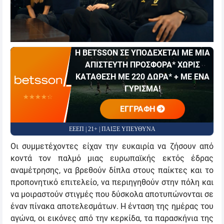
Η BETSSON ΣΕ ΥΠΟΔΕΧΕΤΑΙ ΜΕ ΜΙΑ
ΑΠΙΣΤΕΥΤΗ ΠΡΟΣΦΟΡΑ* ΧΩΡΙΣ
ΚΑΤΑΘΕΣΗ ΜΕ 220 ΔΩΡΑ* + ΜΕ ΕΝΑ
ΓΥΡΙΣΜΑ!
☆☆☆☆☆
★★★★★
ΕΓΓΡΑΦΗ
ΕΕΕΠ | 21+ | ΠΑΙΞΕ ΥΠΕΥΘΥΝΑ
Οι συμμετέχοντες είχαν την ευκαιρία να ζήσουν από
κοντά τον παλμό μιας ευρωπαϊκής εκτός έδρας
αναμέτρησης, να βρεθούν δίπλα στους παίκτες και το
προπονητικό επιτελείο, να περιηγηθούν στην πόλη και
να μοιραστούν στιγμές που δύσκολα αποτυπώνονται σε
έναν πίνακα αποτελεσμάτων. Η ένταση της ημέρας του
αγώνα, οι εικόνες από την κερκίδα, τα παρασκήνια της