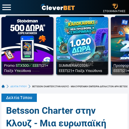
ΣΤΟΙΧΗΜΑΤΙΚΕΣ
Promo STX500✅ ΕΕΕΠ|21+
SUMMERAKI2026✅
Προσφορ
Παίξε Υπεύθυνα
ΕΕΕΠ|21+ Παίξε Υπεύθυνα
ΕΕΕΠ|21+
ΔΕΛΤΙΑ ΤΥΠΟΥ
BETSSON CHARTER ΣΤΗΝ ΚΛΟΥΖ - ΜΙΑ ΕΥΡΩΠΑΙΚΗ ΕΜΠΕΙΡΙΑ ΔΙΠΛΑ ΣΤΟΝ ΑΡΗ BETSSO
Δελτία Τύπου
Betsson Charter στην
Κλουζ - Μια ευρωπαϊκή