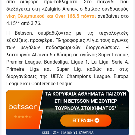
από διάφορα πρωταθλήματα. Στο παιχνίδι που
διεξάγεται στη «Zalgirio Arena», ο διπλός συνδυασμός
νίκη Ολυμπιακού και Over 168.5 πόντοι
ανεβαίνει στο
4.15** από 3.76.
Η Betsson, συμβαδίζοντας με τις τεχνολογικές
εξελίξεις, προσφέρει Πληροφορίες AI για τους αγώνες
των μεγάλων ποδοσφαιρικών διοργανώσεων. Η
λειτουργία ΑΙ είναι διαθέσιμη σε αγώνες Super League,
Premier League, Bundesliga, Ligue 1, La Liga, Serie A,
Primeira Liga και Super Lig, καθώς και στις
διοργανώσεις της UEFA: Champions League, Europa
League και Conference League.
ΤΑ ΚΟΡΥΦΑΙΑ ΑΘΛΗΜΑΤΑ ΠΑΙΖΟΥΝ
ΣΤΗΝ BETSSON ΜΕ ΣΟΥΠΕΡ
ΤΟΥΡΝΟΥΑ ΣΤΟΙΧΗΜΑΤΟΣ*
☆☆☆☆☆
★★★★★
ΕΓΓΡΑΦΗ
ΕΕΕΠ | 21+ | ΠΑΙΞΕ ΥΠΕΥΘΥΝΑ