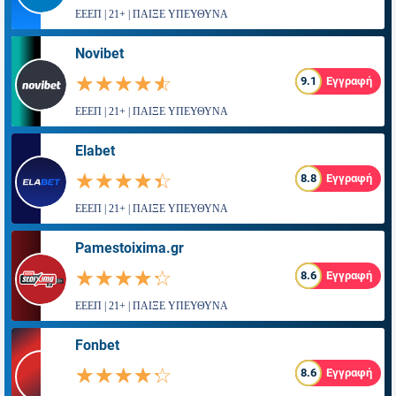
ΕΕΕΠ | 21+ | ΠΑΙΞΕ ΥΠΕΥΘΥΝΑ
Novibet
☆☆☆☆☆
★★★★★
9.1
Εγγραφή
ΕΕΕΠ | 21+ | ΠΑΙΞΕ ΥΠΕΥΘΥΝΑ
Elabet
☆☆☆☆☆
★★★★★
8.8
Εγγραφή
ΕΕΕΠ | 21+ | ΠΑΙΞΕ ΥΠΕΥΘΥΝΑ
Pamestoixima.gr
☆☆☆☆☆
★★★★★
8.6
Εγγραφή
ΕΕΕΠ | 21+ | ΠΑΙΞΕ ΥΠΕΥΘΥΝΑ
Fonbet
☆☆☆☆☆
★★★★★
8.6
Εγγραφή