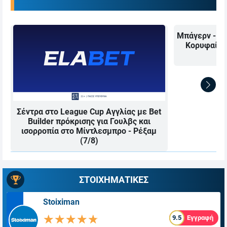
Μπάγερν - Άστ
Κορυφαίες 
Σέντρα στο League Cup Αγγλίας με Bet
Builder πρόκρισης για Γουλβς και
ισορροπία στο Μίντλεσμπρο - Ρέξαμ
(7/8)
ΣΤΟΙΧΗΜΑΤΙΚΕΣ
Stoiximan
☆☆☆☆☆
★★★★★
9.5
Εγγραφή