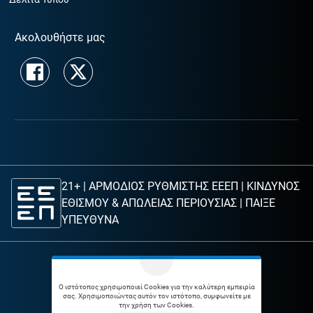
Ακολουθήστε μας
21+ | ΑΡΜΟΔΙΟΣ ΡΥΘΜΙΣΤΗΣ ΕΕΕΠ | ΚΙΝΔΥΝΟΣ
ΕΘΙΣΜΟΥ & ΑΠΩΛΕΙΑΣ ΠΕΡΙΟΥΣΙΑΣ |
ΠΑΙΞΕ
ΥΠΕΥΘΥΝΑ
21+
Ο ιστότοπος χρησιμοποιεί Cookies για την καλύτερη εμπειρία
σας. Χρησιμοποιώντας αυτόν τον ιστότοπο, συμφωνείτε με
την χρήση των Cookies.