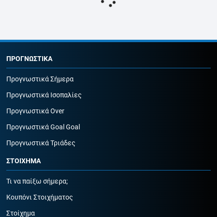
ΠΡΟΓΝΩΣΤΙΚΑ
Προγνωστικά Σήμερα
Προγνωστικά Ισοπαλίες
Προγνωστικά Over
Προγνωστικά Goal Goal
Προγνωστικά Τριάδες
ΣΤΟΙΧΗΜΑ
Τι να παίξω σήμερα;
Κουπόνι Στοιχήματος
Στοίχημα