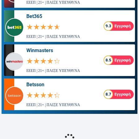
ΕΕΕΠ | 21+ | ΠΑΙΞΕ ΥΠΕΥΘΥΝΑ
Bet365
☆☆☆☆☆
★★★★★
9.3
Εγγραφή
ΕΕΕΠ | 21+ | ΠΑΙΞΕ ΥΠΕΥΘΥΝΑ
Winmasters
☆☆☆☆☆
★★★★★
8.5
Εγγραφή
ΕΕΕΠ | 21+ | ΠΑΙΞΕ ΥΠΕΥΘΥΝΑ
Betsson
☆☆☆☆☆
★★★★★
8.7
Εγγραφή
ΕΕΕΠ | 21+ | ΠΑΙΞΕ ΥΠΕΥΘΥΝΑ