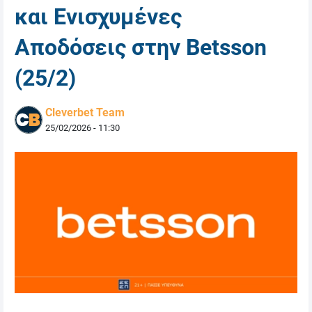
και Ενισχυμένες
Αποδόσεις στην Betsson
(25/2)
Cleverbet Team
25/02/2026 - 11:30