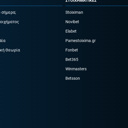
ΣΤΟΙΧΗΜΑΤΙΚΕΣ
ω σήμερα;
Stoiximan
τοιχήματος
Novibet
Elabet
Νέα
Pamestoixima.gr
ική Θεωρία
Fonbet
Bet365
Winmasters
Betsson