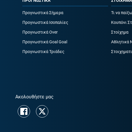
ΠΡΟΓΝΩΣΤΙΚΑ
ΣΤΟΙΧΗΜΑ
Προγνωστικά Σήμερα
Τι να παίξ
Προγνωστικά Ισοπαλίες
Κουπόνι Σ
Προγνωστικά Over
Στοίχημα
Προγνωστικά Goal Goal
Αθλητικά 
Προγνωστικά Τριάδες
Στοιχηματ
Ακολουθήστε μας