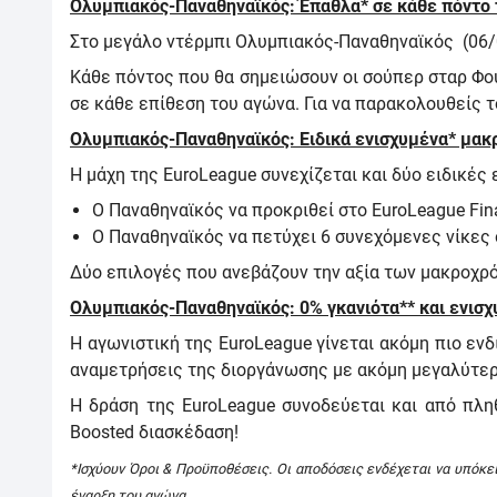
Ολυμπιακός-Παναθηναϊκός: Έπαθλα* σε κάθε πόντο 
Στο μεγάλο ντέρμπι Ολυμπιακός-Παναθηναϊκός (06/0
Κάθε πόντος που θα σημειώσουν οι σούπερ σταρ Φου
σε κάθε επίθεση του αγώνα. Για να παρακολουθείς τ
Ολυμπιακός-Παναθηναϊκός: Ειδικά ενισχυμένα* μακ
Η μάχη της EuroLeague συνεχίζεται και δύο ειδικές
Ο Παναθηναϊκός να προκριθεί στο EuroLeague Fina
Ο Παναθηναϊκός να πετύχει 6 συνεχόμενες νίκες 
Δύο επιλογές που ανεβάζουν την αξία των μακροχρό
Ολυμπιακός-Παναθηναϊκός: 0% γκανιότα** και ενισχ
Η αγωνιστική της EuroLeague γίνεται ακόμη πιο εν
αναμετρήσεις της διοργάνωσης με ακόμη μεγαλύτερη
Η δράση της EuroLeague συνοδεύεται και από πλη
Boosted διασκέδαση!
*Ισχύουν Όροι & Προϋποθέσεις. Οι αποδόσεις ενδέχεται να υπόκει
έναρξη του αγώνα.