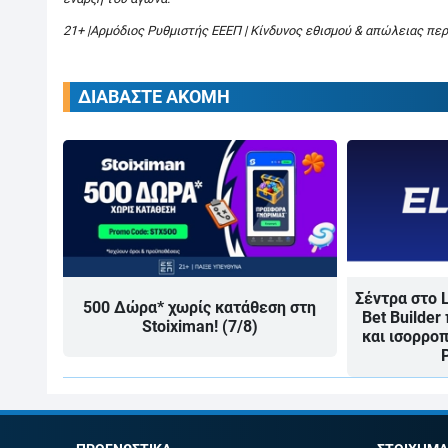
21+ |Αρμόδιος Ρυθμιστής ΕΕΕΠ | Κίνδυνος εθισμού & απώλειας περ
ΔΙΑΒΑΣΤΕ ΑΚΟΜΗ
Σέντρα στο 
500 Δώρα* χωρίς κατάθεση στη
Bet Builder
Stoiximan! (7/8)
και ισορρο