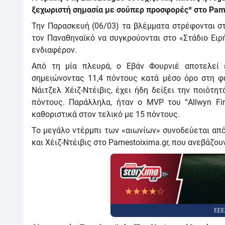
ξεχωριστή σημασία με σούπερ προσφορές* στο Pame
Την Παρασκευή (06/03) τα βλέμματα στρέφονται στ
τον Παναθηναϊκό να συγκρούονται στο «Στάδιο Ειρή
ενδιαφέρον.
Από τη μία πλευρά, ο Εβάν Φουρνιέ αποτελεί 
σημειώνοντας 11,4 πόντους κατά μέσο όρο στη φε
Νάιτζελ Χέιζ-Ντέιβις, έχει ήδη δείξει την ποιότ
πόντους. Παράλληλα, ήταν ο MVP του “Allwyn Fi
καθοριστικά στον τελικό με 15 πόντους.
Το μεγάλο ντέρμπι των «αιωνίων» συνοδεύεται από
και Χέιζ-Ντέιβις στο Pamestoixima.gr, που ανεβάζο
☆☆☆☆☆
★★★★★
ΕΕΕ