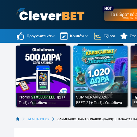
Τα δώρα* πέφ
ΕΕΕΠ | 21+ |
Προγνωστικά
Κουπόνι
Τζίροι
Στο
Promo STX500✅ ΕΕΕΠ|21+
SUMMERAKI2026✅
Π
Παίξε Υπεύθυνα
ΕΕΕΠ|21+ Παίξε Υπεύθυνα
Ε
ΔΕΛΤΙΑ ΤΥΠΟΥ
ΟΛΥΜΠΙΑΚΟΣ-ΠΑΝΑΘΗΝΑΙΚΟΣ (06/03): ΕΠΑΘΛΑ* ΣΕ ΚΑ