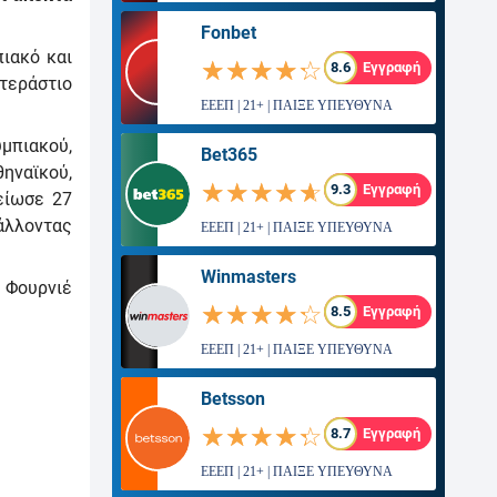
Fonbet
ιακό και
☆☆☆☆☆
★★★★★
8.6
Εγγραφή
 τεράστιο
ΕΕΕΠ | 21+ | ΠΑΙΞΕ ΥΠΕΥΘΥΝΑ
μπιακού,
Bet365
ηναϊκού,
☆☆☆☆☆
★★★★★
9.3
Εγγραφή
μείωσε 27
άλλοντας
ΕΕΕΠ | 21+ | ΠΑΙΞΕ ΥΠΕΥΘΥΝΑ
Winmasters
 Φουρνιέ
☆☆☆☆☆
★★★★★
8.5
Εγγραφή
ΕΕΕΠ | 21+ | ΠΑΙΞΕ ΥΠΕΥΘΥΝΑ
Betsson
☆☆☆☆☆
★★★★★
8.7
Εγγραφή
ΕΕΕΠ | 21+ | ΠΑΙΞΕ ΥΠΕΥΘΥΝΑ