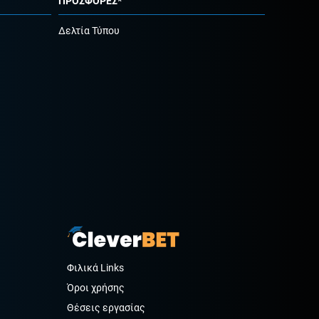
ΠΡΟΣΦΟΡΕΣ*
Δελτία Τύπου
Φιλικά Links
Όροι χρήσης
Θέσεις εργασίας