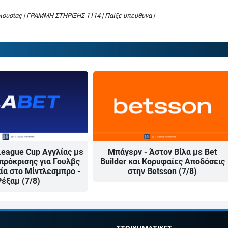
ιουσίας | ΓΡΑΜΜΗ ΣΤΗΡΙΞΗΣ 1114 | Παίξε υπεύθυνα |
League Cup Αγγλίας με
Μπάγερν - Άστον Βίλα με Bet
 πρόκρισης για Γουλβς
Builder και Κορυφαίες Αποδόσεις
πία στο Μίντλεσμπρο -
στην Betsson (7/8)
Ρέξαμ (7/8)