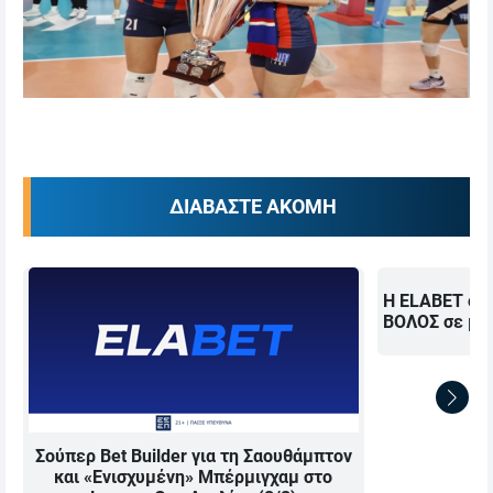
ΔΙΑΒΑΣΤΕ ΑΚΟΜΗ
Η ELABET ονο
ΒΟΛΟΣ σε μια
Σούπερ Bet Builder για τη Σαουθάμπτον
και «Ενισχυμένη» Μπέρμιγχαμ στο