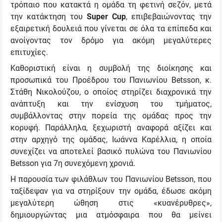
τρόπαιο που κατακτά η ομάδα τη φετινή σεζόν, μετά
την κατάκτηση του
Super Cup
, επιβεβαιώνοντας την
εξαιρετική δουλειά που γίνεται σε όλα τα επίπεδα και
ανοίγοντας τον δρόμο για ακόμη μεγαλύτερες
επιτυχίες.
Καθοριστική είναι η συμβολή της διοίκησης και
προσωπικά του Προέδρου του Πανιωνίου Betsson, κ.
Στάθη Νικολούζου, ο οποίος στηρίζει διαχρονικά την
ανάπτυξη και την ενίσχυση του τμήματος,
συμβάλλοντας στην πορεία της ομάδας προς την
κορυφή. Παράλληλα, ξεχωριστή αναφορά αξίζει και
στην αρχηγό της ομάδας, Ιωάννα Καρέλλια, η οποία
συνεχίζει να αποτελεί βασικό πυλώνα του Πανιωνίου
Betsson για 7η συνεχόμενη χρονιά.
Η παρουσία των φιλάθλων του Πανιωνίου Betsson, που
ταξίδεψαν για να στηρίξουν την ομάδα, έδωσε ακόμη
μεγαλύτερη ώθηση στις «κυανέρυθρες»,
δημιουργώντας μια ατμόσφαιρα που θα μείνει