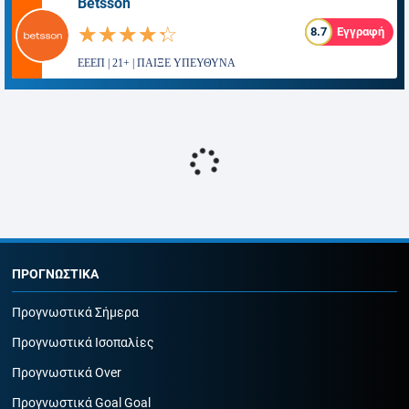
Betsson
☆☆☆☆☆
★★★★★
8.7
Εγγραφή
ΕΕΕΠ | 21+ | ΠΑΙΞΕ ΥΠΕΥΘΥΝΑ
ΠΡΟΓΝΩΣΤΙΚΑ
Προγνωστικά Σήμερα
Προγνωστικά Ισοπαλίες
Προγνωστικά Over
Προγνωστικά Goal Goal