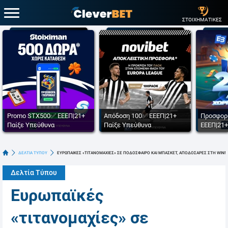
ΣΤΟΙΧΗΜΑΤΙΚΕΣ
Promo STX500✅ ΕΕΕΠ|21+
Απόδοση 100✅ ΕΕΕΠ|21+
Προσφορ
Παίξε Υπεύθυνα
Παίξε Υπεύθυνα
ΕΕΕΠ|21+
ΔΕΛΤΙΑ ΤΥΠΟΥ
ΕΥΡΩΠΑΙΚΕΣ «ΤΙΤΑΝΟΜΑΧΙΕΣ» ΣΕ ΠΟΔΟΣΦΑΙΡΟ ΚΑΙ ΜΠΑΣΚΕΤ, ΑΠΟΔΟΣΑΡΕΣ ΣΤΗ WINM
Δελτία Τύπου
Ευρωπαϊκές
«τιτανομαχίες» σε