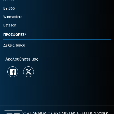
Fonbet
Bet365
Winmasters
Betsson
ΠΡΟΣΦΟΡΕΣ*
Δελτία Τύπου
Ακολουθήστε μας
21+ | ΑΡΜΟΔΙΟΣ ΡΥΘΜΙΣΤΗΣ ΕΕΕΠ | ΚΙΝΔΥΝΟΣ