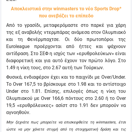
Aποκλειστικά στην winmasters το νέο Sports Drop*
που ανεβάζει το επίπεδο
Από το γρασίδι, μεταφερόμαστε στο παρκέ για χάρη
της εξ αναβολής ντερμπάρας ανάμεσα στον Ολυμπιακό
και τη Φενέρμπαχτσε. Οι δύο πρωτοπόροι της
Euroleague προέρχονται από ήττες και ψάχνουν
αντίδραση. Στο ΣΕΦ η ισχύς των «ερυθρολεύκων» είναι
διαφορετική και για αυτό έχουν τον πρώτο λόγο. Στο
1.49 η νίκη τους, στο 2.67 αυτή των Τούρκων.
Φυσικά, ενδιαφέρον έχει και το παιχνίδι με Over/Under.
Το Over 167,5 το βρίσκουμε στο 1.98 και το αντίστοιχο
Under στο 1.81. Επίσης, επιλογές όπως η νίκη του
Ολυμπιακού με Over 166,6 πόντους στο 2.60 ή το Over
19,5 «ερυθρόλευκες» ασίστ στο 1.91 δεν μπορούν να
αγνοηθούν.
Μην ξεχνάτε πως μπορείτε να επισκεφθείτε τη winmasters, έτσι
ώστε να μην χάνετε στιγμή από τη στοιχηματική δράση και τις