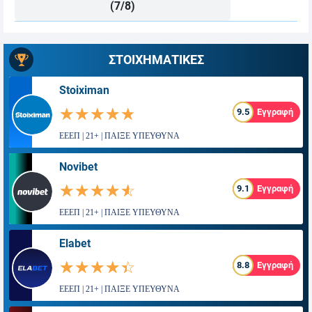
(7/8)
ΣΤΟΙΧΗΜΑΤΙΚΕΣ
Stoiximan
☆☆☆☆☆
★★★★★
9.5
Εγγραφή
ΕΕΕΠ | 21+ | ΠΑΙΞΕ ΥΠΕΥΘΥΝΑ
Novibet
☆☆☆☆☆
★★★★★
9.1
Εγγραφή
ΕΕΕΠ | 21+ | ΠΑΙΞΕ ΥΠΕΥΘΥΝΑ
Elabet
☆☆☆☆☆
★★★★★
8.8
Εγγραφή
ΕΕΕΠ | 21+ | ΠΑΙΞΕ ΥΠΕΥΘΥΝΑ