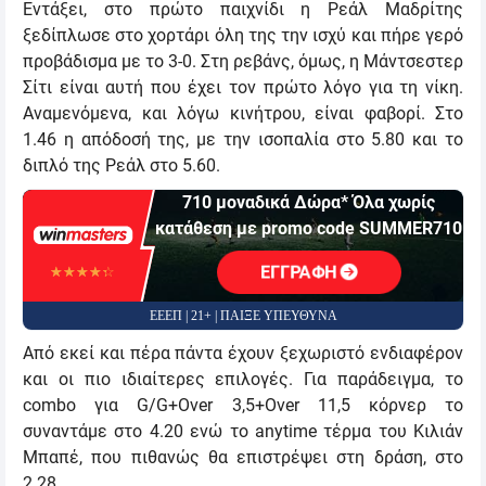
Εντάξει, στο πρώτο παιχνίδι η Ρεάλ Μαδρίτης
ξεδίπλωσε στο χορτάρι όλη της την ισχύ και πήρε γερό
προβάδισμα με το 3-0. Στη ρεβάνς, όμως, η Μάντσεστερ
Σίτι είναι αυτή που έχει τον πρώτο λόγο για τη νίκη.
Αναμενόμενα, και λόγω κινήτρου, είναι φαβορί. Στο
1.46 η απόδοσή της, με την ισοπαλία στο 5.80 και το
διπλό της Ρεάλ στο 5.60.
710 μοναδικά Δώρα* Όλα χωρίς
κατάθεση με promo code SUMMER710
ΕΓΓΡΑΦΗ
☆☆☆☆☆
★★★★★
ΕΕΕΠ | 21+ | ΠΑΙΞΕ ΥΠΕΥΘΥΝΑ
Από εκεί και πέρα πάντα έχουν ξεχωριστό ενδιαφέρον
και οι πιο ιδιαίτερες επιλογές. Για παράδειγμα, το
combο για G/G+Over 3,5+Over 11,5 κόρνερ το
συναντάμε στο 4.20 ενώ το anytime τέρμα του Κιλιάν
Μπαπέ, που πιθανώς θα επιστρέψει στη δράση, στο
2.28.