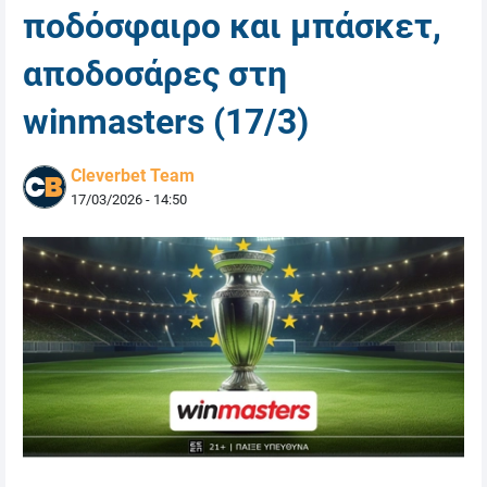
ποδόσφαιρο και μπάσκετ,
αποδοσάρες στη
winmasters (17/3)
Cleverbet Team
17/03/2026 - 14:50