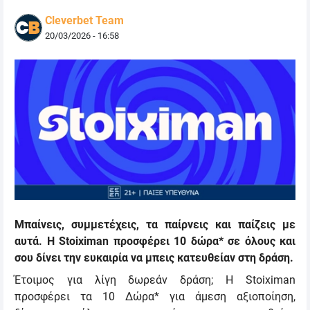
Cleverbet Team
20/03/2026 - 16:58
Μπαίνεις, συμμετέχεις, τα παίρνεις και παίζεις με
αυτά. Η Stoiximan προσφέρει 10 δώρα* σε όλους και
σου δίνει την ευκαιρία να μπεις κατευθείαν στη δράση.
Έτοιμος για λίγη δωρεάν δράση; Η Stoiximan
προσφέρει τα 10 Δώρα* για άμεση αξιοποίηση,