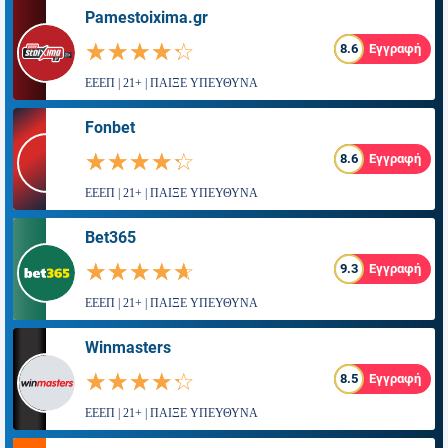
Pamestoixima.gr
☆☆☆☆☆
★★★★★
8.6
Εγγραφή
ΕΕΕΠ | 21+ | ΠΑΙΞΕ ΥΠΕΥΘΥΝΑ
Fonbet
☆☆☆☆☆
★★★★★
8.6
Εγγραφή
ΕΕΕΠ | 21+ | ΠΑΙΞΕ ΥΠΕΥΘΥΝΑ
Bet365
☆☆☆☆☆
★★★★★
9.3
Εγγραφή
ΕΕΕΠ | 21+ | ΠΑΙΞΕ ΥΠΕΥΘΥΝΑ
Winmasters
☆☆☆☆☆
★★★★★
8.5
Εγγραφή
ΕΕΕΠ | 21+ | ΠΑΙΞΕ ΥΠΕΥΘΥΝΑ