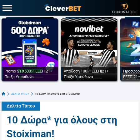
ΣΤΟΙΧΗΜΑΤΙΚΕΣ
Promo STX500✅ ΕΕΕΠ|21+
Απόδοση 100✅ ΕΕΕΠ|21+
Προσφορ
Παίξε Υπεύθυνα
Παίξε Υπεύθυνα
ΕΕΕΠ|21+
ΔΕΛΤΙΑ ΤΥΠΟΥ
10 ΔΩΡΑ* ΓΙΑ ΟΛΟΥΣ ΣΤΗ STOIXIMAN!
Δελτία Τύπου
10 Δώρα* για όλους στη
Stoiximan!