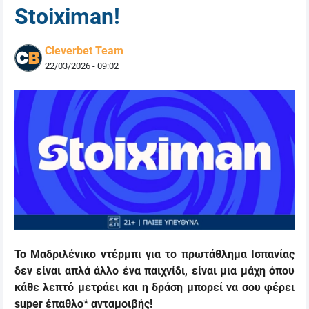
Stoiximan!
Cleverbet Team
22/03/2026 - 09:02
Το Μαδριλένικο ντέρμπι για το πρωτάθλημα Ισπανίας
δεν είναι απλά άλλο ένα παιχνίδι, είναι μια μάχη όπου
κάθε λεπτό μετράει και η δράση μπορεί να σου φέρει
super έπαθλο* ανταμοιβής!