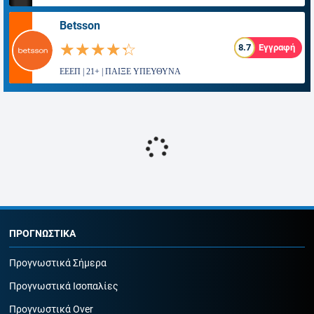
Betsson
☆☆☆☆☆
★★★★★
8.7
Εγγραφή
ΕΕΕΠ | 21+ | ΠΑΙΞΕ ΥΠΕΥΘΥΝΑ
ΠΡΟΓΝΩΣΤΙΚΑ
Προγνωστικά Σήμερα
Προγνωστικά Ισοπαλίες
Προγνωστικά Over