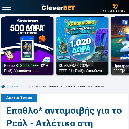
ΣΤΟΙΧΗΜΑΤΙΚΕΣ
Promo STX500✅ ΕΕΕΠ|21+
SUMMERAKI2026✅
Προσφορ
Παίξε Υπεύθυνα
ΕΕΕΠ|21+ Παίξε Υπεύθυνα
ΕΕΕΠ|21+
ΔΕΛΤΙΑ ΤΥΠΟΥ
ΕΠΑΘΛΟ* ΑΝΤΑΜΟΙΒΗΣ ΓΙΑ ΤΟ ΡΕΑΛ - ΑΤΛΕΤΙΚΟ ΣΤΗ STOIXIMAN!
Δελτία Τύπου
Έπαθλο* ανταμοιβής για το
Ρεάλ - Ατλέτικο στη