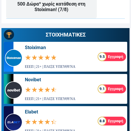
500 Δώρα* χωρίς κατάθεση στη
Stoiximan! (7/8)
ΣΤΟΙΧΗΜΑΤΙΚΕΣ
Stoiximan
☆☆☆☆☆
★★★★★
9.5
Εγγραφή
ΕΕΕΠ | 21+ | ΠΑΙΞΕ ΥΠΕΥΘΥΝΑ
Novibet
☆☆☆☆☆
★★★★★
9.1
Εγγραφή
ΕΕΕΠ | 21+ | ΠΑΙΞΕ ΥΠΕΥΘΥΝΑ
Elabet
☆☆☆☆☆
★★★★★
8.8
Εγγραφή