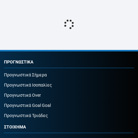
ΠΡΟΓΝΩΣΤΙΚΑ
Προγνωστικά Σήμερα
Προγνωστικά Ισοπαλίες
Προγνωστικά Over
Προγνωστικά Goal Goal
Προγνωστικά Τριάδες
ΣΤΟΙΧΗΜΑ