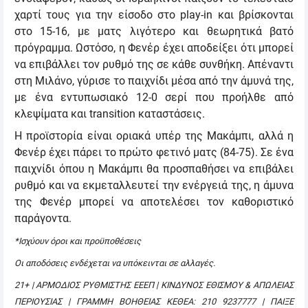
χαρτί τους για την είσοδο στο play-in και βρίσκονται
στο 15-16, με ματς λιγότερο και θεωρητικά βατό
πρόγραμμα. Ωστόσο, η Φενέρ έχει αποδείξει ότι μπορεί
να επιβάλλει τον ρυθμό της σε κάθε συνθήκη. Απέναντι
στη Μιλάνο, γύρισε το παιχνίδι μέσα από την άμυνά της,
με ένα εντυπωσιακό 12-0 σερί που προήλθε από
κλεψίματα και transition καταστάσεις.
Η προϊστορία είναι οριακά υπέρ της Μακάμπι, αλλά η
Φενέρ έχει πάρει το πρώτο φετινό ματς (84-75). Σε ένα
παιχνίδι όπου η Μακάμπι θα προσπαθήσει να επιβάλει
ρυθμό και να εκμεταλλευτεί την ενέργειά της, η άμυνα
της Φενέρ μπορεί να αποτελέσει τον καθοριστικό
παράγοντα.
*Ισχύουν όροι και προϋποθέσεις
Οι αποδόσεις ενδέχεται να υπόκεινται σε αλλαγές.
21+ | ΑΡΜΟΔΙΟΣ ΡΥΘΜΙΣΤΗΣ ΕΕΕΠ | ΚΙΝΔΥΝΟΣ ΕΘΙΣΜΟΥ & ΑΠΩΛΕΙΑΣ
ΠΕΡΙΟΥΣΙΑΣ | ΓΡΑΜΜΗ ΒΟΗΘΕΙΑΣ ΚΕΘΕΑ: 210 9237777 | ΠΑΙΞΕ