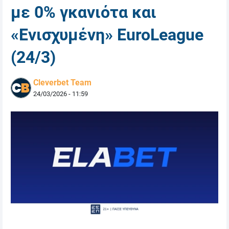
με 0% γκανιότα και
«Ενισχυμένη» EuroLeague
(24/3)
Cleverbet Team
24/03/2026 - 11:59