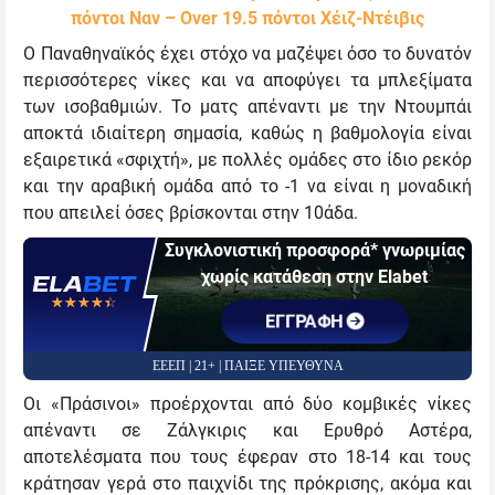
πόντοι Ναν – Over 19.5 πόντοι Χέιζ-Ντέιβις
Ο Παναθηναϊκός έχει στόχο να μαζέψει όσο το δυνατόν
περισσότερες νίκες και να αποφύγει τα μπλεξίματα
των ισοβαθμιών. Το ματς απέναντι με την Ντουμπάι
αποκτά ιδιαίτερη σημασία, καθώς η βαθμολογία είναι
εξαιρετικά «σφιχτή», με πολλές ομάδες στο ίδιο ρεκόρ
και την αραβική ομάδα από το -1 να είναι η μοναδική
που απειλεί όσες βρίσκονται στην 10άδα.
Συγκλονιστική προσφορά* γνωριμίας
χωρίς κατάθεση στην Elabet
☆☆☆☆☆
★★★★★
ΕΓΓΡΑΦΗ
ΕΕΕΠ | 21+ | ΠΑΙΞΕ ΥΠΕΥΘΥΝΑ
Οι «Πράσινοι» προέρχονται από δύο κομβικές νίκες
απέναντι σε Ζάλγκιρις και Ερυθρό Αστέρα,
αποτελέσματα που τους έφεραν στο 18-14 και τους
κράτησαν γερά στο παιχνίδι της πρόκρισης, ακόμα και