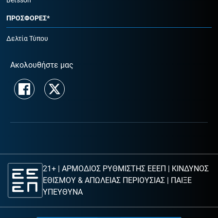
Betsson
ΠΡΟΣΦΟΡΕΣ*
Δελτία Τύπου
Ακολουθήστε μας
21+ | ΑΡΜΟΔΙΟΣ ΡΥΘΜΙΣΤΗΣ ΕΕΕΠ | ΚΙΝΔΥΝΟΣ
ΕΘΙΣΜΟΥ & ΑΠΩΛΕΙΑΣ ΠΕΡΙΟΥΣΙΑΣ |
ΠΑΙΞΕ
ΥΠΕΥΘΥΝΑ