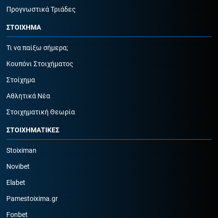
Προγνωστικά Τριάδες
ΣΤΟΙΧΗΜΑ
Τι να παίξω σήμερα;
Κουπόνι Στοιχήματος
Στοίχημα
Αθλητικά Νέα
Στοιχηματική Θεωρία
ΣΤΟΙΧΗΜΑΤΙΚΕΣ
Stoiximan
Novibet
Elabet
Pamestoixima.gr
Fonbet