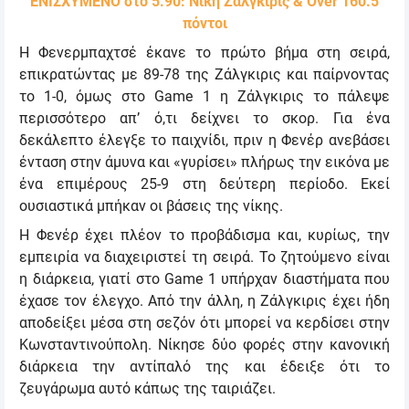
ΕΝΙΣΧΥΜΕΝΟ στο 5.90: Νίκη Ζάλγκιρις & Over 160.5
πόντοι
Η Φενερμπαχτσέ έκανε το πρώτο βήμα στη σειρά,
επικρατώντας με 89-78 της Ζάλγκιρις και παίρνοντας
το 1-0, όμως στο Game 1 η Ζάλγκιρις το πάλεψε
περισσότερο απ’ ό,τι δείχνει το σκορ. Για ένα
δεκάλεπτο έλεγξε το παιχνίδι, πριν η Φενέρ ανεβάσει
ένταση στην άμυνα και «γυρίσει» πλήρως την εικόνα με
ένα επιμέρους 25-9 στη δεύτερη περίοδο. Εκεί
ουσιαστικά μπήκαν οι βάσεις της νίκης.
Η Φενέρ έχει πλέον το προβάδισμα και, κυρίως, την
εμπειρία να διαχειριστεί τη σειρά. Το ζητούμενο είναι
η διάρκεια, γιατί στο Game 1 υπήρχαν διαστήματα που
έχασε τον έλεγχο. Από την άλλη, η Ζάλγκιρις έχει ήδη
αποδείξει μέσα στη σεζόν ότι μπορεί να κερδίσει στην
Κωνσταντινούπολη. Νίκησε δύο φορές στην κανονική
διάρκεια την αντίπαλό της και έδειξε ότι το
ζευγάρωμα αυτό κάπως της ταιριάζει.