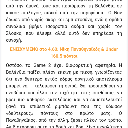
από την άμυνά τους και περιόρισαν τη Βαλένθια σε
κακές επιλογές, ειδικά από την περιφέρεια. Ο Ναν
έδωσε από νωρίς σκορ και εμπιστοσύνη, ενώ η ομάδα
συνολικά βρήκε ισορροπία ακόμα και χωρίς τον
Σλούκα, που έλειψε αλλά αυτό δεν επηρέασε τη
συνοχή.
ΕΝΙΣΧΥΜΕΝΟ στο 4.60: Νίκη Παναθηναϊκός & Under
160.5 πόντοι
Ωστόσο, το Game 2 έχει διαφορετική αφετηρία. Η
Βαλένθια παίζει πλέον εκείνη με πίεση, γνωρίζοντας
ότι ένα δεύτερο εντός έδρας αρνητικό αποτέλεσμα
μπορεί να … τελειώσει τη σειρά. Θα προσπαθήσει να
ανεβάσει και άλλο την ταχύτητα στις επιθέσεις, να
βρει πιο καθαρές εκτελέσεις και να εκμεταλλευτεί
ξανά τα επιθετικά ριμπάουντ που της έδωσαν
«δεύτερους» πόντους στο πρώτο ματς. Ο
Παναθηναϊκός, από την άλλη, ξέρει πλέον τον τρόπο.
Αν διατηρήσει αυτή τη δομή και βρει λίγο μεγαλύτερη