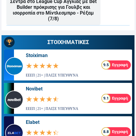
Σέντρα στο League Cup Αγγλίας με Bet
Builder πρόκρισης για Γουλβς και
ισορροπία στο Μίντλεσμπρο - Ρέξαμ
(7/8)
ΣΤΟΙΧΗΜΑΤΙΚΕΣ
Stoiximan
☆☆☆☆☆
★★★★★
9.5
Εγγραφή
ΕΕΕΠ | 21+ | ΠΑΙΞΕ ΥΠΕΥΘΥΝΑ
Novibet
☆☆☆☆☆
★★★★★
9.1
Εγγραφή
ΕΕΕΠ | 21+ | ΠΑΙΞΕ ΥΠΕΥΘΥΝΑ
Elabet
☆☆☆☆☆
★★★★★
8.8
Εγγραφή