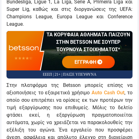
Bundesliga, Ligue 1, La Liga, Serie A, Primeira Liga και
Super Lig, καθώς και στις διοργανώσεις της UEFA:
Champions League, Europa League και Conference
League.
ΤΑ ΚΟΡΥΦΑΙΑ ΑΘΛΗΜΑΤΑ ΠΑΙΖΟΥΝ
ΣΤΗΝ BETSSON ΜΕ ΣΟΥΠΕΡ
ΤΟΥΡΝΟΥΑ ΣΤΟΙΧΗΜΑΤΟΣ*
☆☆☆☆☆
★★★★★
ΕΓΓΡΑΦΗ
ΕΕΕΠ | 21+ | ΠΑΙΞΕ ΥΠΕΥΘΥΝΑ
Στην πλατφόρμα της Betsson μπορείς επίσης να
αξιοποιήσεις το εξαιρετικά χρήσιμο
Auto Cash Out
, το
οποίο σου επιτρέπει να ορίσεις εκ των προτέρων την
τιμή εξαργύρωσης που επιθυμείς. Μόλις το δελτίο
φτάσει εκεί, η εξαργύρωση πραγματοποιείται
αυτόματα, χωρίς να χρειάζεται να παρακολουθείς την
εξέλιξη του αγώνα. Ένα εργαλείο που προσφέρει
άνεση, ασφάλεια και απόλυτο έλεγχο στη διαχείριση