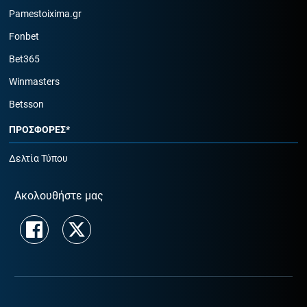
Pamestoixima.gr
Fonbet
Bet365
Winmasters
Betsson
ΠΡΟΣΦΟΡΕΣ*
Δελτία Τύπου
Ακολουθήστε μας