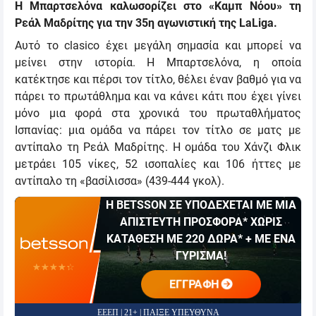
Η Μπαρτσελόνα καλωσορίζει στο «Καμπ Νόου» τη
Ρεάλ Μαδρίτης για την 35η αγωνιστική της LaLiga.
Αυτό το clasico έχει μεγάλη σημασία και μπορεί να
μείνει στην ιστορία. Η Μπαρτσελόνα, η οποία
κατέκτησε και πέρσι τον τίτλο, θέλει έναν βαθμό για να
πάρει το πρωτάθλημα και να κάνει κάτι που έχει γίνει
μόνο μια φορά στα χρονικά του πρωταθλήματος
Ισπανίας: μια ομάδα να πάρει τον τίτλο σε ματς με
αντίπαλο τη Ρεάλ Μαδρίτης. Η ομάδα του Χάνζι Φλικ
μετράει 105 νίκες, 52 ισοπαλίες και 106 ήττες με
αντίπαλο τη «βασίλισσα» (439-444 γκολ).
Η BETSSON ΣΕ ΥΠΟΔΕΧΕΤΑΙ ΜΕ ΜΙΑ
ΑΠΙΣΤΕΥΤΗ ΠΡΟΣΦΟΡΑ* ΧΩΡΙΣ
ΚΑΤΑΘΕΣΗ ΜΕ 220 ΔΩΡΑ* + ΜΕ ΕΝΑ
ΓΥΡΙΣΜΑ!
☆☆☆☆☆
★★★★★
ΕΓΓΡΑΦΗ
ΕΕΕΠ | 21+ | ΠΑΙΞΕ ΥΠΕΥΘΥΝΑ