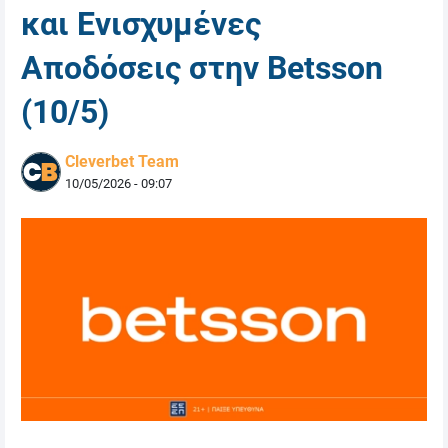
και Ενισχυμένες
Αποδόσεις στην Betsson
(10/5)
Cleverbet Team
10/05/2026 - 09:07