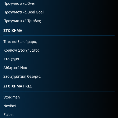
Προγνωστικά Over
Προγνωστικά Goal Goal
Προγνωστικά Τριάδες
ΣΤΟΙΧΗΜΑ
Τι να παίξω σήμερα;
Κουπόνι Στοιχήματος
Στοίχημα
Αθλητικά Νέα
Στοιχηματική Θεωρία
ΣΤΟΙΧΗΜΑΤΙΚΕΣ
Stoiximan
Novibet
Elabet