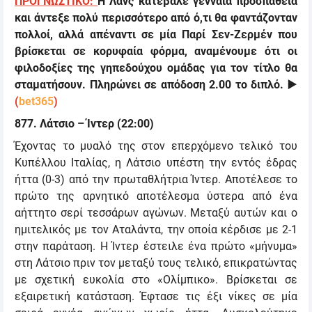
ΠΡΟΓΝΩΣΤΙΚΟ
:
Η Λανς κατέβαλε γενναία προσπάθεια
και άντεξε πολύ περισσότερο από ό,τι θα φαντάζονταν
πολλοί, αλλά απέναντι σε
μία
Παρί Σεν-Ζερμέν που
βρίσκεται σε
κορυφαία
φόρμα, αναμένουμε ότι οι
φιλοδοξίες της γηπεδούχου ομάδας για τον τίτλο θα
σταματήσουν.
Πληρώνει σε απόδοση 2.00 το διπλό.
▶️
(
bet365
)
877. Λάτσιο – Ίντερ (22:00)
Έχοντας το μυαλό της στον επερχόμενο τελικό του
Κυπέλλου Ιταλίας, η Λάτσιο υπέστη την εντός έδρας
ήττα (0-3) από την πρωταθλήτρια Ίντερ. Αποτέλεσε το
πρώτο της αρνητικό αποτέλεσμα ύστερα από ένα
αήττητο σερί τεσσάρων αγώνων. Μεταξύ αυτών και ο
ημιτελικός με τον Αταλάντα, την οποία κέρδισε με 2-1
στην παράταση. Η Ίντερ έστειλε ένα πρώτο «μήνυμα»
στη Λάτσιο πριν τον μεταξύ τους τελικό, επικρατώντας
με σχετική ευκολία στο «Ολίμπικο». Βρίσκεται σε
εξαιρετική κατάσταση. Έφτασε τις έξι νίκες σε μία