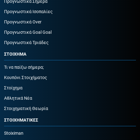
Προγνωστικά Σήμερα
Προγνωστικά Ισοπαλίες
Προγνωστικά Over
Προγνωστικά Goal Goal
Προγνωστικά Τριάδες
ΣΤΟΙΧΗΜΑ
Τι να παίξω σήμερα;
Κουπόνι Στοιχήματος
Στοίχημα
Αθλητικά Νέα
Στοιχηματική Θεωρία
ΣΤΟΙΧΗΜΑΤΙΚΕΣ
Stoiximan