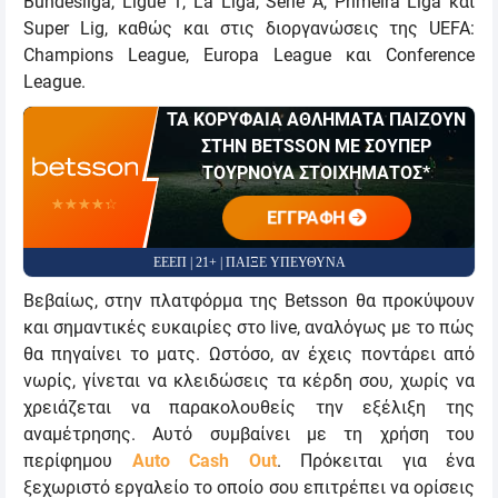
Bundesliga, Ligue 1, La Liga, Serie A, Primeira Liga και
Super Lig, καθώς και στις διοργανώσεις της UEFA:
Champions League, Europa League και Conference
League.
ΤΑ ΚΟΡΥΦΑΙΑ ΑΘΛΗΜΑΤΑ ΠΑΙΖΟΥΝ
ΣΤΗΝ BETSSON ΜΕ ΣΟΥΠΕΡ
ΤΟΥΡΝΟΥΑ ΣΤΟΙΧΗΜΑΤΟΣ*
☆☆☆☆☆
★★★★★
ΕΓΓΡΑΦΗ
ΕΕΕΠ | 21+ | ΠΑΙΞΕ ΥΠΕΥΘΥΝΑ
Βεβαίως, στην πλατφόρμα της Betsson θα προκύψουν
και σημαντικές ευκαιρίες στο live, αναλόγως με το πώς
θα πηγαίνει το ματς. Ωστόσο, αν έχεις ποντάρει από
νωρίς, γίνεται να κλειδώσεις τα κέρδη σου, χωρίς να
χρειάζεται να παρακολουθείς την εξέλιξη της
αναμέτρησης. Αυτό συμβαίνει με τη χρήση του
περίφημου
Auto Cash Out
. Πρόκειται για ένα
ξεχωριστό εργαλείο το οποίο σου επιτρέπει να ορίσεις