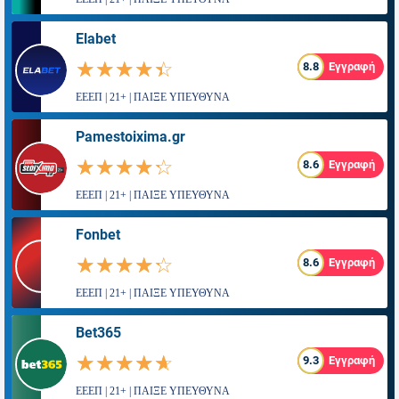
Elabet
☆☆☆☆☆
★★★★★
8.8
Εγγραφή
ΕΕΕΠ | 21+ | ΠΑΙΞΕ ΥΠΕΥΘΥΝΑ
Pamestoixima.gr
☆☆☆☆☆
★★★★★
8.6
Εγγραφή
ΕΕΕΠ | 21+ | ΠΑΙΞΕ ΥΠΕΥΘΥΝΑ
Fonbet
☆☆☆☆☆
★★★★★
8.6
Εγγραφή
ΕΕΕΠ | 21+ | ΠΑΙΞΕ ΥΠΕΥΘΥΝΑ
Bet365
☆☆☆☆☆
★★★★★
9.3
Εγγραφή
ΕΕΕΠ | 21+ | ΠΑΙΞΕ ΥΠΕΥΘΥΝΑ