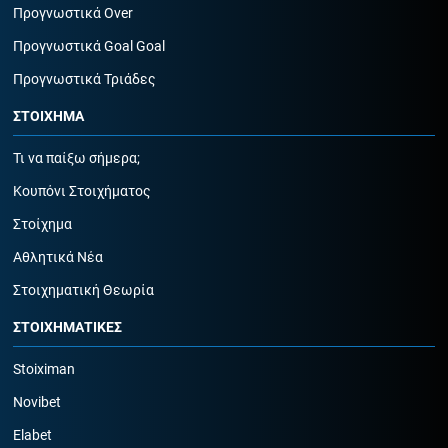
Προγνωστικά Over
Προγνωστικά Goal Goal
Προγνωστικά Τριάδες
ΣΤΟΙΧΗΜΑ
Τι να παίξω σήμερα;
Κουπόνι Στοιχήματος
Στοίχημα
Αθλητικά Νέα
Στοιχηματική Θεωρία
ΣΤΟΙΧΗΜΑΤΙΚΕΣ
Stoiximan
Novibet
Elabet