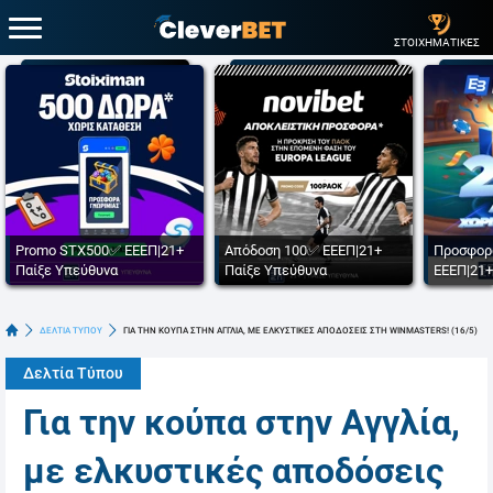
ΣΤΟΙΧΗΜΑΤΙΚΕΣ
Promo STX500✅ ΕΕΕΠ|21+
Απόδοση 100✅ ΕΕΕΠ|21+
Προσφορ
Παίξε Υπεύθυνα
Παίξε Υπεύθυνα
ΕΕΕΠ|21+
ΔΕΛΤΙΑ ΤΥΠΟΥ
ΓΙΑ ΤΗΝ ΚΟΥΠΑ ΣΤΗΝ ΑΓΓΛΙΑ, ΜΕ ΕΛΚΥΣΤΙΚΕΣ ΑΠΟΔΟΣΕΙΣ ΣΤΗ WINMASTERS! (16/5)
Δελτία Τύπου
Για την κούπα στην Αγγλία,
με ελκυστικές αποδόσεις