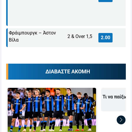
Φράιμπουργκ – Άστον
2 & Over 1,5
2.00
Βίλα
ΔΙΑΒΑΣΤΕ ΑΚΟΜΗ
Τι να παίξω 