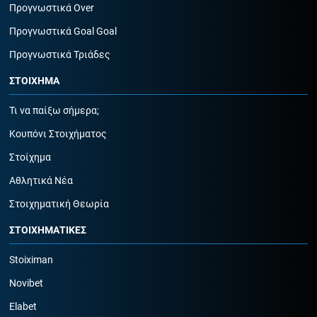
Προγνωστικά Over
Προγνωστικά Goal Goal
Προγνωστικά Τριάδες
ΣΤΟΙΧΗΜΑ
Τι να παίξω σήμερα;
Κουπόνι Στοιχήματος
Στοίχημα
Αθλητικά Νέα
Στοιχηματική Θεωρία
ΣΤΟΙΧΗΜΑΤΙΚΕΣ
Stoiximan
Novibet
Elabet