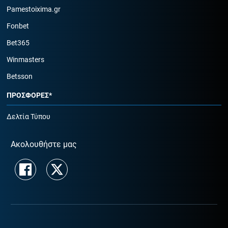
Pamestoixima.gr
Fonbet
Bet365
Winmasters
Betsson
ΠΡΟΣΦΟΡΕΣ*
Δελτία Τύπου
Ακολουθήστε μας