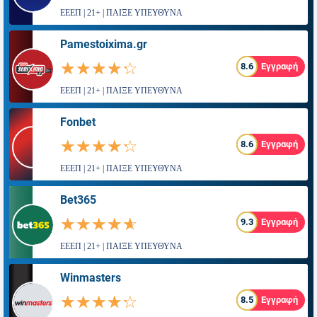
ΕΕΕΠ | 21+ | ΠΑΙΞΕ ΥΠΕΥΘΥΝΑ
Pamestoixima.gr
☆☆☆☆☆
★★★★★
8.6
Εγγραφή
ΕΕΕΠ | 21+ | ΠΑΙΞΕ ΥΠΕΥΘΥΝΑ
Fonbet
☆☆☆☆☆
★★★★★
8.6
Εγγραφή
ΕΕΕΠ | 21+ | ΠΑΙΞΕ ΥΠΕΥΘΥΝΑ
Bet365
☆☆☆☆☆
★★★★★
9.3
Εγγραφή
ΕΕΕΠ | 21+ | ΠΑΙΞΕ ΥΠΕΥΘΥΝΑ
Winmasters
☆☆☆☆☆
★★★★★
8.5
Εγγραφή