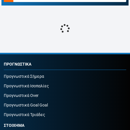
ΠΡΟΓΝΩΣΤΙΚΑ
Προγνωστικά Σήμερα
Προγνωστικά Ισοπαλίες
Προγνωστικά Over
Προγνωστικά Goal Goal
Προγνωστικά Τριάδες
ΣΤΟΙΧΗΜΑ