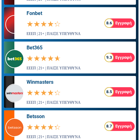
Fonbet
☆☆☆☆☆
★★★★★
8.6
Εγγραφή
ΕΕΕΠ | 21+ | ΠΑΙΞΕ ΥΠΕΥΘΥΝΑ
Bet365
☆☆☆☆☆
★★★★★
9.3
Εγγραφή
ΕΕΕΠ | 21+ | ΠΑΙΞΕ ΥΠΕΥΘΥΝΑ
Winmasters
☆☆☆☆☆
★★★★★
8.5
Εγγραφή
ΕΕΕΠ | 21+ | ΠΑΙΞΕ ΥΠΕΥΘΥΝΑ
Betsson
☆☆☆☆☆
★★★★★
8.7
Εγγραφή
ΕΕΕΠ | 21+ | ΠΑΙΞΕ ΥΠΕΥΘΥΝΑ