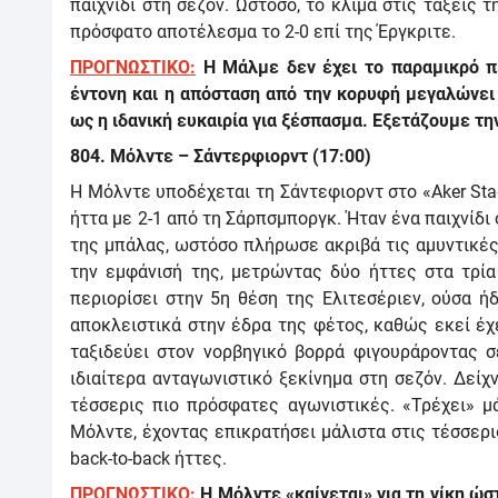
παιχνίδι στη σεζόν. Ωστόσο, το κλίμα στις τάξεις 
πρόσφατο αποτέλεσμα το 2-0 επί της Έργκριτε.
ΠΡΟΓΝΩΣΤΙΚΟ:
Η Μάλμε δεν έχει το παραμικρό περ
έντονη και η απόσταση από την κορυφή μεγαλώνει 
ως η ιδανική ευκαιρία για ξέσπασμα. Εξετάζουμε τη
804. Μόλντε – Σάντερφιορντ (17:00)
Η Μόλντε υποδέχεται τη Σάντεφιορντ στο «Aker Sta
ήττα με 2-1 από τη Σάρπσμποργκ. Ήταν ένα παιχνίδ
της μπάλας, ωστόσο πλήρωσε ακριβά τις αμυντικές 
την εμφάνισή της, μετρώντας δύο ήττες στα τρί
περιορίσει στην 5η θέση της Ελιτεσέριεν, ούσα ή
αποκλειστικά στην έδρα της φέτος, καθώς εκεί έ
ταξιδεύει στον νορβηγικό βορρά φιγουράροντας σ
ιδιαίτερα ανταγωνιστικό ξεκίνημα στη σεζόν. Δείχ
τέσσερις πιο πρόσφατες αγωνιστικές. «Τρέχει» 
Μόλντε, έχοντας επικρατήσει μάλιστα στις τέσσερι
back-to-back
ήττες.
ΠΡΟΓΝΩΣΤΙΚΟ:
Η Μόλντε «καίγεται» για τη νίκη ώσ