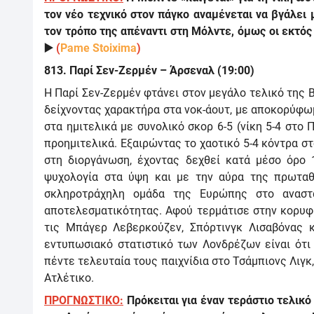
τον νέο τεχνικό στον πάγκο αναμένεται να βγάλει 
τον τρόπο της απέναντι στη Μόλντε, όμως οι εκτός
▶️
(
P
ame Stoixima
)
813. Παρί Σεν-Ζερμέν – Άρσεναλ (19:00)
Η Παρί Σεν-Ζερμέν φτάνει στον μεγάλο τελικό της 
δείχνοντας χαρακτήρα στα νοκ-άουτ, με αποκορύφω
στα ημιτελικά με συνολικό σκορ 6-5 (νίκη 5-4 στο 
προημιτελικά. Εξαιρώντας το χαοτικό 5-4 κόντρα σ
στη διοργάνωση, έχοντας δεχθεί κατά μέσο όρο 1
ψυχολογία στα ύψη και με την αύρα της πρωταθλ
σκληροτράχηλη ομάδα της Ευρώπης στο αναστα
αποτελεσματικότητας. Αφού τερμάτισε στην κορυφή
τις Μπάγερ Λεβερκούζεν, Σπόρτινγκ Λισαβόνας κ
εντυπωσιακό στατιστικό των Λονδρέζων είναι ότι
πέντε τελευταία τους παιχνίδια στο Τσάμπιονς Λιγκ
Ατλέτικο.
ΠΡΟΓΝΩΣΤΙΚΟ:
Πρόκειται για έναν τεράστιο τελικ