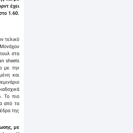
ορντ έχει
στο 1.60.
ον τελικό
ν Μονάχου
ρπουλ στα
an sheets
α με την
μένη και
εμινάριο
διαδοχικά
. Το πιο
α από τα
 έδρα της
νωσης, με