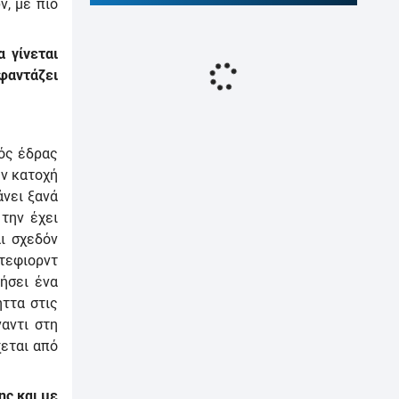
ν, με πιο
 γίνεται
 φαντάζει
τός έδρας
ην κατοχή
άνει ξανά
την έχει
ι σχεδόν
τεφιορντ
ήσει ένα
ήττα στις
αντι στη
χεται από
ης και με