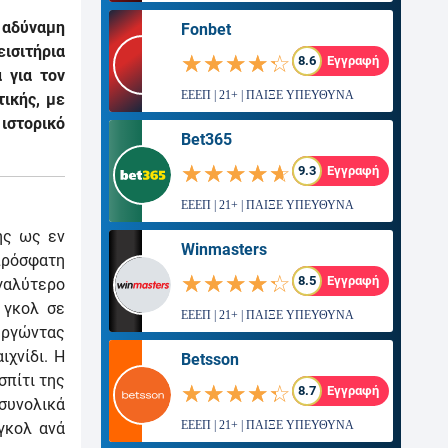
 αδύναμη
Fonbet
εισιτήρια
☆☆☆☆☆
★★★★★
8.6
Εγγραφή
 για τον
ΕΕΕΠ | 21+ | ΠΑΙΞΕ ΥΠΕΥΘΥΝΑ
τικής, με
ιστορικό
Bet365
☆☆☆☆☆
★★★★★
9.3
Εγγραφή
ΕΕΕΠ | 21+ | ΠΑΙΞΕ ΥΠΕΥΘΥΝΑ
ης ως εν
Winmasters
 πρόσφατη
☆☆☆☆☆
★★★★★
8.5
Εγγραφή
εγαλύτερο
 γκολ σε
ΕΕΕΠ | 21+ | ΠΑΙΞΕ ΥΠΕΥΘΥΝΑ
υργώντας
ιχνίδι. Η
Betsson
σπίτι της
☆☆☆☆☆
★★★★★
8.7
Εγγραφή
συνολικά
ΕΕΕΠ | 21+ | ΠΑΙΞΕ ΥΠΕΥΘΥΝΑ
γκολ ανά