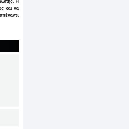
υρώπης. Η
υς και να
 απέναντι