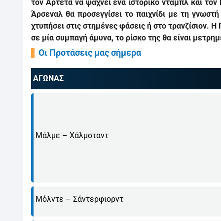
τον Αρτέτα να ψάχνει ένα ιστορικό νταμπλ και τον
Άρσεναλ θα προσεγγίσει το παιχνίδι με τη γνωστή
χτυπήσει στις στημένες φάσεις ή στο τρανζίσιον. Η
σε μία συμπαγή άμυνα, το ρίσκο της θα είναι μετρη
Οι Προτάσεις μας σήμερα
ΑΓΩΝΑΣ
Μάλμε – Χάλμσταντ
Μόλντε – Σάντερφιορντ