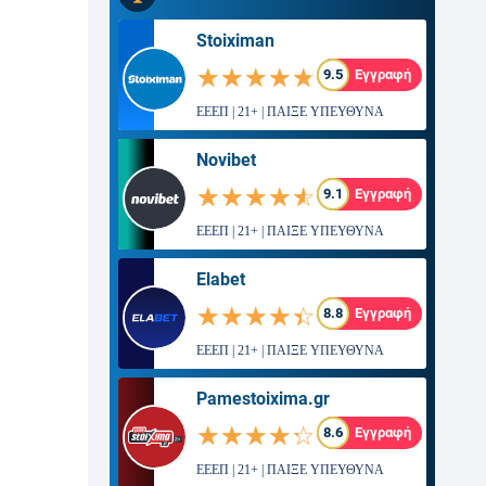
Stoiximan
☆☆☆☆☆
★★★★★
9.5
Εγγραφή
ΕΕΕΠ | 21+ | ΠΑΙΞΕ ΥΠΕΥΘΥΝΑ
Novibet
☆☆☆☆☆
★★★★★
9.1
Εγγραφή
ΕΕΕΠ | 21+ | ΠΑΙΞΕ ΥΠΕΥΘΥΝΑ
Elabet
☆☆☆☆☆
★★★★★
8.8
Εγγραφή
ΕΕΕΠ | 21+ | ΠΑΙΞΕ ΥΠΕΥΘΥΝΑ
Pamestoixima.gr
☆☆☆☆☆
★★★★★
8.6
Εγγραφή
ΕΕΕΠ | 21+ | ΠΑΙΞΕ ΥΠΕΥΘΥΝΑ