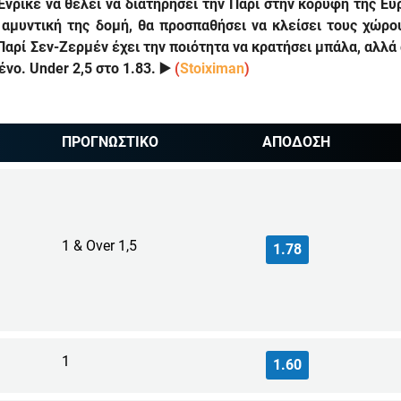
 Ενρίκε να θέλει να διατηρήσει την Παρί στην κορυφή της Ε
 αμυντική της δομή, θα προσπαθήσει να κλείσει τους χώρο
 Παρί Σεν-Ζερμέν έχει την ποιότητα να κρατήσει μπάλα, αλλά
μένο.
Under 2,5
στο 1.83.
▶️
(
Stoiximan
)
ΠΡΟΓΝΩΣΤΙΚΟ
ΑΠΟΔΟΣΗ
1 &
Over 1,5
1.78
1
1.60