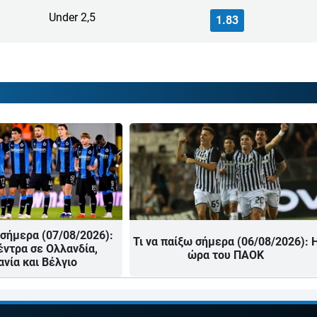
Under 2,5
1.83
 σήμερα (07/08/2026):
Τι να παίξω σήμερα (06/08/2026): 
ντρα σε Ολλανδία,
ώρα του ΠΑΟΚ
ανία και Βέλγιο