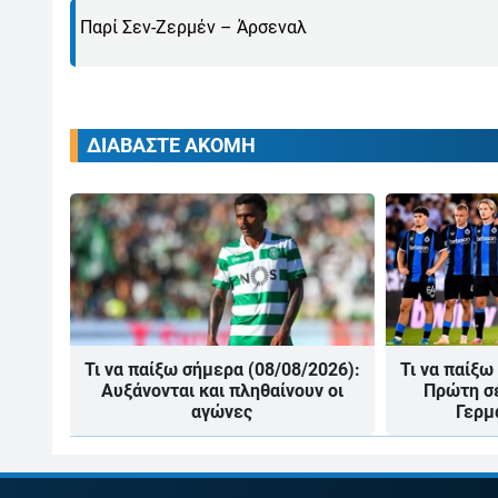
Παρί Σεν-Ζερμέν – Άρσεναλ
ΔΙΑΒΑΣΤΕ ΑΚΟΜΗ
Τι να παίξω σήμερα (08/08/2026):
Τι να παίξω
Αυξάνονται και πληθαίνουν οι
Πρώτη σέ
αγώνες
Γερμ