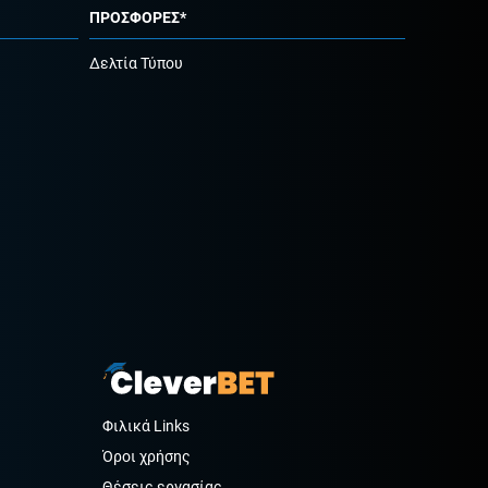
ΠΡΟΣΦΟΡΕΣ*
Δελτία Τύπου
Φιλικά Links
Όροι χρήσης
Θέσεις εργασίας