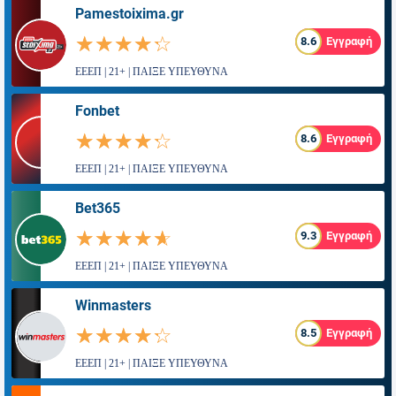
Pamestoixima.gr
☆☆☆☆☆
★★★★★
8.6
Εγγραφή
ΕΕΕΠ | 21+ | ΠΑΙΞΕ ΥΠΕΥΘΥΝΑ
Fonbet
☆☆☆☆☆
★★★★★
8.6
Εγγραφή
ΕΕΕΠ | 21+ | ΠΑΙΞΕ ΥΠΕΥΘΥΝΑ
Bet365
☆☆☆☆☆
★★★★★
9.3
Εγγραφή
ΕΕΕΠ | 21+ | ΠΑΙΞΕ ΥΠΕΥΘΥΝΑ
Winmasters
☆☆☆☆☆
★★★★★
8.5
Εγγραφή
ΕΕΕΠ | 21+ | ΠΑΙΞΕ ΥΠΕΥΘΥΝΑ