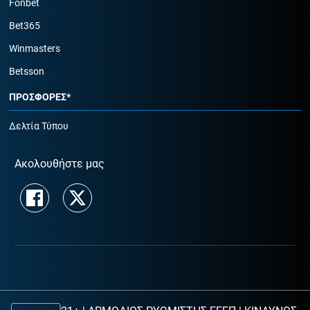
Fonbet
Bet365
Winmasters
Betsson
ΠΡΟΣΦΟΡΕΣ*
Δελτία Τύπου
Ακολουθήστε μας