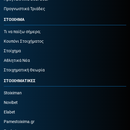
Προγνωστικά Τριάδες
ΣΤΟΙΧΗΜΑ
Τι να παίξω σήμερα;
Κουπόνι Στοιχήματος
Στοίχημα
Αθλητικά Νέα
Στοιχηματική Θεωρία
ΣΤΟΙΧΗΜΑΤΙΚΕΣ
Stoiximan
Novibet
Elabet
Pamestoixima.gr