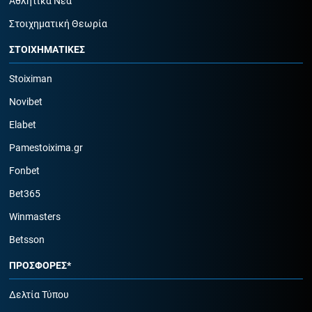
Αθλητικά Νέα
Στοιχηματική Θεωρία
ΣΤΟΙΧΗΜΑΤΙΚΕΣ
Stoiximan
Novibet
Elabet
Pamestoixima.gr
Fonbet
Bet365
Winmasters
Betsson
ΠΡΟΣΦΟΡΕΣ*
Δελτία Τύπου