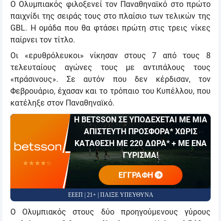
Ο Ολυμπιακός φιλοξενεί τον Παναθηναϊκό στο πρώτο
παιχνίδι της σειράς τους στο πλαίσιο των τελικών της
GBL. Η ομάδα που θα φτάσει πρώτη στις τρεις νίκες
παίρνει τον τίτλο.
Οι «ερυθρόλευκοι» νίκησαν στους 7 από τους 8
τελευταίους αγώνες τους με αντιπάλους τους
«πράσινους». Σε αυτόν που δεν κέρδισαν, τον
Φεβρουάριο, έχασαν και το τρόπαιο του Κυπέλλου, που
κατέληξε στον Παναθηναϊκό.
Η BETSSON ΣΕ ΥΠΟΔΕΧΕΤΑΙ ΜΕ ΜΙΑ
ΑΠΙΣΤΕΥΤΗ ΠΡΟΣΦΟΡΑ* ΧΩΡΙΣ
ΚΑΤΑΘΕΣΗ ΜΕ 220 ΔΩΡΑ* + ΜΕ ΕΝΑ
ΓΥΡΙΣΜΑ!
☆☆☆☆☆
★★★★★
ΕΓΓΡΑΦΗ
ΕΕΕΠ | 21+ | ΠΑΙΞΕ ΥΠΕΥΘΥΝΑ
Ο Ολυμπιακός στους δύο προηγούμενους γύρους