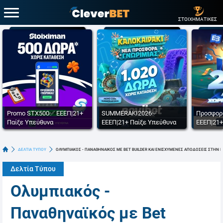
ΣΤΟΙΧΗΜΑΤΙΚΕΣ
Promo STX500✅ ΕΕΕΠ|21+
SUMMERAKI2026✅
Προσφορ
Παίξε Υπεύθυνα
ΕΕΕΠ|21+ Παίξε Υπεύθυνα
ΕΕΕΠ|21+
ΔΕΛΤΙΑ ΤΥΠΟΥ
ΟΛΥΜΠΙΑΚΟΣ - ΠΑΝΑΘΗΝΑΙΚΟΣ ΜΕ BET BUILDER ΚΑΙ ΕΝΙΣΧΥΜΕΝΕΣ ΑΠΟΔΟΣΕΙΣ ΣΤΗΝ B
Δελτία Τύπου
Ολυμπιακός -
Παναθηναϊκός με Bet