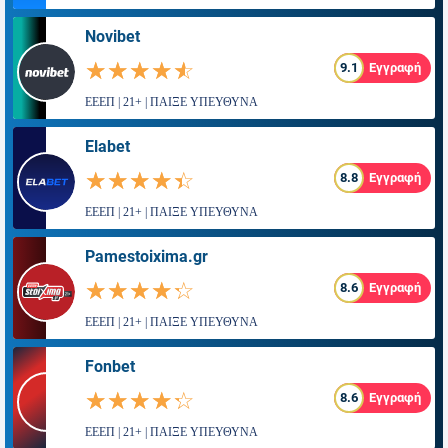
Novibet
☆☆☆☆☆
★★★★★
9.1
Εγγραφή
ΕΕΕΠ | 21+ | ΠΑΙΞΕ ΥΠΕΥΘΥΝΑ
Elabet
☆☆☆☆☆
★★★★★
8.8
Εγγραφή
ΕΕΕΠ | 21+ | ΠΑΙΞΕ ΥΠΕΥΘΥΝΑ
Pamestoixima.gr
☆☆☆☆☆
★★★★★
8.6
Εγγραφή
ΕΕΕΠ | 21+ | ΠΑΙΞΕ ΥΠΕΥΘΥΝΑ
Fonbet
☆☆☆☆☆
★★★★★
8.6
Εγγραφή
ΕΕΕΠ | 21+ | ΠΑΙΞΕ ΥΠΕΥΘΥΝΑ