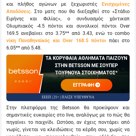
και πλήθος αγώνων με ξεχωριστές
Ενισχυμένες
Αποδόσεις
. Στο ματς που θα διεξαχθεί στο «Στάδιο
Ειρήνης και Φιλίας», ο συνδυασμός χάντικαπ
Ολυμπιακός -4.5 πόντοι και συνολικοί πόντοι Over
169.5 ανεβαίνει στο 3.75** από 3.43, ενώ το combo
νίκη Παναθηναϊκός και Over 168.5 πόντοι
πάει στο
6.05** από 5.48.
ΤΑ ΚΟΡΥΦΑΙΑ ΑΘΛΗΜΑΤΑ ΠΑΙΖΟΥΝ
ΣΤΗΝ BETSSON ΜΕ ΣΟΥΠΕΡ
ΤΟΥΡΝΟΥΑ ΣΤΟΙΧΗΜΑΤΟΣ*
☆☆☆☆☆
★★★★★
ΕΓΓΡΑΦΗ
ΕΕΕΠ | 21+ | ΠΑΙΞΕ ΥΠΕΥΘΥΝΑ
Στην πλατφόρμα της Betsson θα προκύψουν και
σημαντικές ευκαιρίες στο live, αναλόγως με το πώς θα
πηγαίνει το παιχνίδι. Ωστόσο, αν έχεις ποντάρει από
νωρίς, γίνεται να κλειδώσεις τα κέρδη σου, χωρίς να