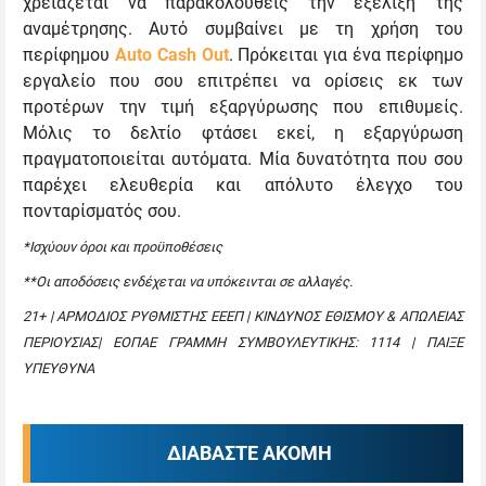
χρειάζεται να παρακολουθείς την εξέλιξη της
αναμέτρησης. Αυτό συμβαίνει με τη χρήση του
περίφημου
Auto Cash Out
. Πρόκειται για ένα περίφημο
εργαλείο που σου επιτρέπει να ορίσεις εκ των
προτέρων την τιμή εξαργύρωσης που επιθυμείς.
Μόλις το δελτίο φτάσει εκεί, η εξαργύρωση
πραγματοποιείται αυτόματα. Μία δυνατότητα που σου
παρέχει ελευθερία και απόλυτο έλεγχο του
πονταρίσματός σου.
*Ισχύουν όροι και προϋποθέσεις
**Οι αποδόσεις ενδέχεται να υπόκεινται σε αλλαγές.
21+ | ΑΡΜΟΔΙΟΣ ΡΥΘΜΙΣΤΗΣ ΕΕΕΠ | ΚΙΝΔΥΝΟΣ ΕΘΙΣΜΟΥ & ΑΠΩΛΕΙΑΣ
ΠΕΡΙΟΥΣΙΑΣ| ΕΟΠΑΕ ΓΡΑΜΜΗ ΣΥΜΒΟΥΛΕΥΤΙΚΗΣ: 1114 | ΠΑΙΞΕ
ΥΠΕΥΘΥΝΑ
ΔΙΑΒΑΣΤΕ ΑΚΟΜΗ