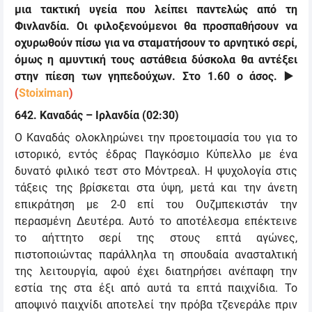
μια τακτική υγεία που λείπει παντελώς από τη
Φινλανδία. Οι φιλοξενούμενοι θα προσπαθήσουν να
οχυρωθούν πίσω για να σταματήσουν το αρνητικό σερί,
όμως η αμυντική τους αστάθεια δύσκολα θα αντέξει
στην πίεση των γηπεδούχων. Στο 1.60 ο άσος. ▶️
(
Stoiximan
)
642.
Καναδάς – Ιρλανδία
(02:30)
Ο Καναδάς ολοκληρώνει την προετοιμασία του για το
ιστορικό, εντός έδρας Παγκόσμιο Κύπελλο με ένα
δυνατό φιλικό τεστ στο Μόντρεαλ. Η ψυχολογία στις
τάξεις της βρίσκεται στα ύψη, μετά και την άνετη
επικράτηση με 2-0 επί του Ουζμπεκιστάν την
περασμένη Δευτέρα.
Αυτό το αποτέλεσμα επέκτεινε
το αήττητο σερί της στους επτά αγώνες,
πιστοποιώντας παράλληλα τη σπουδαία ανασταλτική
της λειτουργία, αφού έχει διατηρήσει ανέπαφη την
εστία της στα έξι από αυτά τα επτά παιχνίδια. Το
αποψινό παιχνίδι αποτελεί την πρόβα τζενεράλε πριν