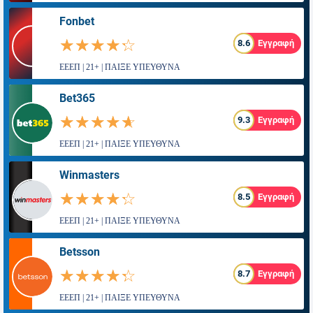
Fonbet
☆☆☆☆☆
★★★★★
8.6
Εγγραφή
ΕΕΕΠ | 21+ | ΠΑΙΞΕ ΥΠΕΥΘΥΝΑ
Bet365
☆☆☆☆☆
★★★★★
9.3
Εγγραφή
ΕΕΕΠ | 21+ | ΠΑΙΞΕ ΥΠΕΥΘΥΝΑ
Winmasters
☆☆☆☆☆
★★★★★
8.5
Εγγραφή
ΕΕΕΠ | 21+ | ΠΑΙΞΕ ΥΠΕΥΘΥΝΑ
Betsson
☆☆☆☆☆
★★★★★
8.7
Εγγραφή
ΕΕΕΠ | 21+ | ΠΑΙΞΕ ΥΠΕΥΘΥΝΑ