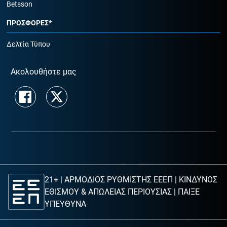
Betsson
ΠΡΟΣΦΟΡΕΣ*
Δελτία Τύπου
Ακολουθήστε μας
21+ | ΑΡΜΟΔΙΟΣ ΡΥΘΜΙΣΤΗΣ ΕΕΕΠ | ΚΙΝΔΥΝΟΣ
ΕΘΙΣΜΟΥ & ΑΠΩΛΕΙΑΣ ΠΕΡΙΟΥΣΙΑΣ |
ΠΑΙΞΕ
ΥΠΕΥΘΥΝΑ