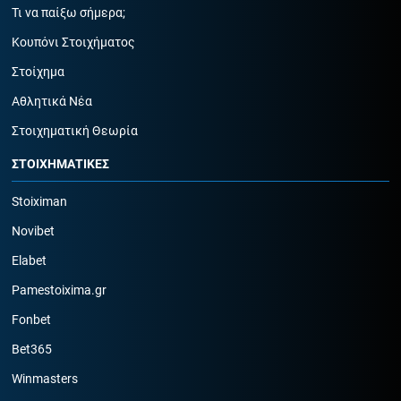
Τι να παίξω σήμερα;
Κουπόνι Στοιχήματος
Στοίχημα
Αθλητικά Νέα
Στοιχηματική Θεωρία
ΣΤΟΙΧΗΜΑΤΙΚΕΣ
Stoiximan
Novibet
Elabet
Pamestoixima.gr
Fonbet
Bet365
Winmasters