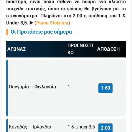
διάστημα, είναι πολύ πιθανό να δούμε ένα κλειστό
παιχνίδι τακτικής, όπου οι φάσεις θα βγαίνουν με το
σταγονόμετρο. Πληρώνει στο 2.00 η απόδοση του 1 &
Under 3,5. ▶️
(
Pame Stoixima
)
Οι Προτάσεις μας σήμερα
ΠΡΟΓΝΩΣΤΙ
ΑΓΩΝΑΣ
ΑΠΟΔΟΣΗ
ΚΟ
Ουγγαρία – Φινλανδία
1
1.60
Καναδάς – Ιρλανδία
1 & Under 3,5
2.00