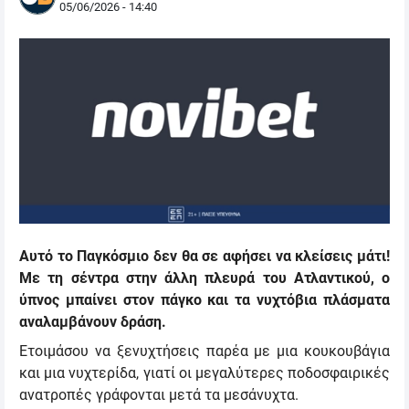
05/06/2026 - 14:40
Αυτό το Παγκόσμιο δεν θα σε αφήσει να κλείσεις μάτι!
Με τη σέντρα στην άλλη πλευρά του Ατλαντικού, ο
ύπνος μπαίνει στον πάγκο και τα νυχτόβια πλάσματα
αναλαμβάνουν δράση.
Ετοιμάσου να ξενυχτήσεις παρέα με μια κουκουβάγια
και μια νυχτερίδα, γιατί οι μεγαλύτερες ποδοσφαιρικές
ανατροπές γράφονται μετά τα μεσάνυχτα.