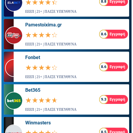
☆☆☆☆☆
★★★★★
8.8
Εγγραφή
ΕΕΕΠ | 21+ | ΠΑΙΞΕ ΥΠΕΥΘΥΝΑ
Pamestoixima.gr
☆☆☆☆☆
★★★★★
8.6
Εγγραφή
ΕΕΕΠ | 21+ | ΠΑΙΞΕ ΥΠΕΥΘΥΝΑ
Fonbet
☆☆☆☆☆
★★★★★
8.6
Εγγραφή
ΕΕΕΠ | 21+ | ΠΑΙΞΕ ΥΠΕΥΘΥΝΑ
Bet365
☆☆☆☆☆
★★★★★
9.3
Εγγραφή
ΕΕΕΠ | 21+ | ΠΑΙΞΕ ΥΠΕΥΘΥΝΑ
Winmasters
8.5
Εγγραφή