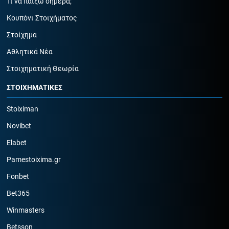
Τι να παίξω σήμερα;
Κουπόνι Στοιχήματος
Στοίχημα
Αθλητικά Νέα
Στοιχηματική Θεωρία
ΣΤΟΙΧΗΜΑΤΙΚΕΣ
Stoiximan
Novibet
Elabet
Pamestoixima.gr
Fonbet
Bet365
Winmasters
Betsson