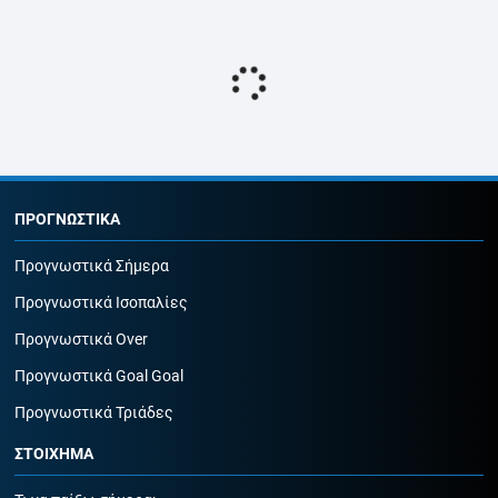
ΠΡΟΓΝΩΣΤΙΚΑ
Προγνωστικά Σήμερα
Προγνωστικά Ισοπαλίες
Προγνωστικά Over
Προγνωστικά Goal Goal
Προγνωστικά Τριάδες
ΣΤΟΙΧΗΜΑ