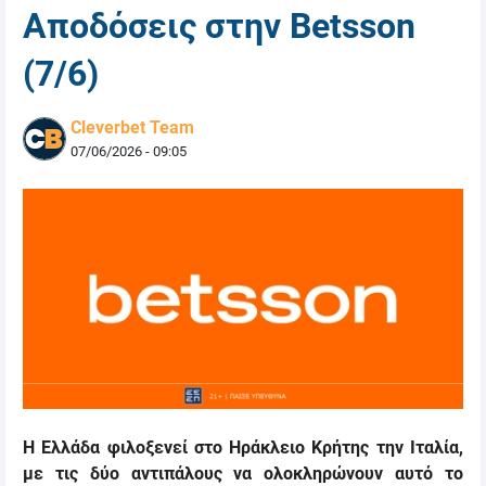
Αποδόσεις στην Betsson
(7/6)
Cleverbet Team
07/06/2026 - 09:05
Η Ελλάδα φιλοξενεί στο Ηράκλειο Κρήτης την Ιταλία,
με τις δύο αντιπάλους να ολοκληρώνουν αυτό το