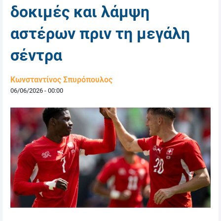
δοκιμές και λάμψη
αστέρων πριν τη μεγάλη
σέντρα
Κωνσταντίνος Σπυρόπουλος
06/06/2026 - 00:00