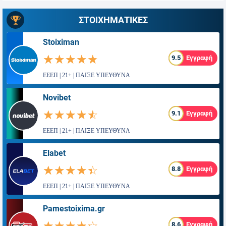
ΣΤΟΙΧΗΜΑΤΙΚΕΣ
Stoiximan
☆☆☆☆☆
★★★★★
9.5
Εγγραφή
ΕΕΕΠ | 21+ | ΠΑΙΞΕ ΥΠΕΥΘΥΝΑ
Novibet
☆☆☆☆☆
★★★★★
9.1
Εγγραφή
ΕΕΕΠ | 21+ | ΠΑΙΞΕ ΥΠΕΥΘΥΝΑ
Elabet
☆☆☆☆☆
★★★★★
8.8
Εγγραφή
ΕΕΕΠ | 21+ | ΠΑΙΞΕ ΥΠΕΥΘΥΝΑ
Pamestoixima.gr
8.6
Εγγραφή