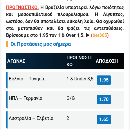
ΠΡΟΓΝΩΣΤΙΚΟ
:
Η
Βραζιλία
υπερτερεί
λόγω ποιότητας
και μεσοεπιθετικού πλουραλισμού. Η Αίγυπτος,
ωστόσο, δεν θα αποτελέσει εύκολη λεία. Θα οχυρωθεί
στα μετόπισθεν και θα ψάξει τις αντεπιθέσεις.
Βρίσκουμε στο 1.95 τον 1 &
Over 1,5.
▶️
(
bet365
)
Οι Προτάσεις μας σήμερα
ΠΡΟΓΝΩΣΤΙ
ΑΓΩΝΑΣ
ΑΠΟΔΟΣΗ
ΚΟ
Βέλγιο – Τυνησία
1 &
Under 3,5
1.95
ΗΠΑ – Γερμανία
G/G
1.70
Αυστραλία – Ελβετία
2
1.65