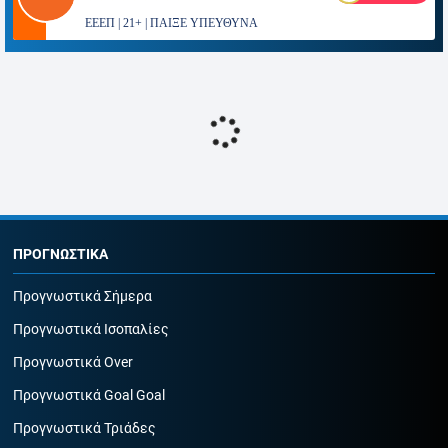
ΕΕΕΠ | 21+ | ΠΑΙΞΕ ΥΠΕΥΘΥΝΑ
ΠΡΟΓΝΩΣΤΙΚΑ
Προγνωστικά Σήμερα
Προγνωστικά Ισοπαλίες
Προγνωστικά Over
Προγνωστικά Goal Goal
Προγνωστικά Τριάδες