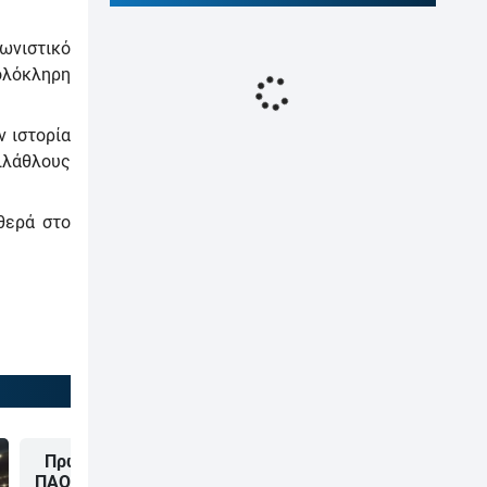
ωνιστικό
 ολόκληρη
ν ιστορία
ιλάθλους
θερά στο
Πρώτο βήμα πρόκρισης για τον
Super προσφορά: 
ΠΑΟΚ με ενισχυμένες αποδόσεις!