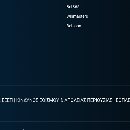
Bet365
Winmasters
Betsson
 ΕΕΕΠ | ΚΙΝΔΥΝΟΣ ΕΘΙΣΜΟΥ & ΑΠΩΛΕΙΑΣ ΠΕΡΙΟΥΣΙΑΣ |
ΕΟΠΑΕ