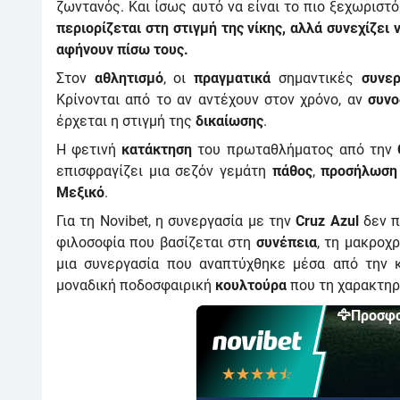
ζωντανός. Και ίσως αυτό να είναι το πιο ξεχωρισ
περιορίζεται στη στιγμή της νίκης, αλλά συνεχίζει 
αφήνουν πίσω τους.
Στον
αθλητισμό
, οι
πραγματικά
σημαντικές
συνερ
Κρίνονται από το αν αντέχουν στον χρόνο, αν
συνο
έρχεται η στιγμή της
δικαίωσης
.
Η φετινή
κατάκτηση
του πρωταθλήματος από την
επισφραγίζει μια σεζόν γεμάτη
πάθος
,
προσήλωση
Μεξικό
.
Για τη Novibet, η συνεργασία με την
Cruz Azul
δεν π
φιλοσοφία που βασίζεται στη
συνέπεια
, τη μακροχ
μια συνεργασία που αναπτύχθηκε μέσα από την 
μοναδική ποδοσφαιρική
κουλτούρα
που τη χαρακτηρί
🦅Προσφο
☆☆☆☆☆
★★★★★