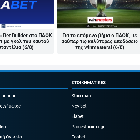
» Bet Builder στο ΠΑΟΚ
Για το επόμενο βήμα ο ΠΑΟΚ, με
τ με γκολ του καυτού
σούπερ τις καλύτερες αποδόσεις
ταντέλια (6/8)
της winmasters! (6/8)
ΣΤΟΙΧΗΜΑΤΙΚΕΣ
ω σήμερα;
Stoiximan
τοιχήματος
Novibet
Elabet
Νέα
Pamestoixima.gr
ική Θεωρία
Fonbet