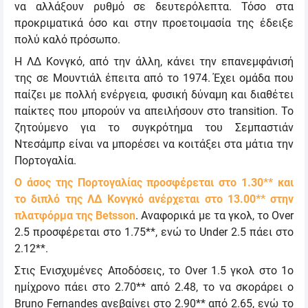
να αλλάξουν ρυθμό σε δευτερόλεπτα. Τόσο στα
προκριματικά όσο και στην προετοιμασία της έδειξε
πολύ καλό πρόσωπο.
Η ΛΔ Κονγκό, από την άλλη, κάνει την επανεμφάνισή
της σε Μουντιάλ έπειτα από το 1974. Έχει ομάδα που
παίζει με πολλή ενέργεια, φυσική δύναμη και διαθέτει
παίκτες που μπορούν να απειλήσουν στο transition. Το
ζητούμενο για το συγκρότημα του Σεμπαστιάν
Ντεσάμπρ είναι να μπορέσει να κοιτάξει στα μάτια την
Πορτογαλία.
Ο άσος της Πορτογαλίας προσφέρεται στο 1.30** και
το διπλό της ΛΔ Κονγκό ανέρχεται στο 13.00** στην
πλατφόρμα της Betsson
. Αναφορικά με τα γκολ, το Over
2.5 προσφέρεται στο 1.75**, ενώ το Under 2.5 πάει στο
2.12**.
Στις Ενισχυμένες Αποδόσεις, το Over 1.5 γκολ στο 1ο
ημίχρονο πάει στο 2.70** από 2.48, το να σκοράρει ο
Bruno Fernandes ανεβαίνει στο 2.90** από 2.65, ενώ το