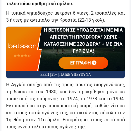
τελευταίου αριθμητικά ομίλου.
Η τυπικά γηπεδούχος μετράει 6 νίκες, 2 ισοπαλίες και
3 ήττες με αντίπαλο την Κροατία (22-13 γκολ).
Η BETSSON ΣΕ ΥΠΟΔΕΧΕΤΑΙ ΜΕ ΜΙΑ
ΑΠΙΣΤΕΥΤΗ ΠΡΟΣΦΟΡΑ* ΧΩΡΙΣ
ΚΑΤΑΘΕΣΗ ΜΕ 220 ΔΩΡΑ* + ΜΕ ΕΝΑ
ΓΥΡΙΣΜΑ!
☆☆☆☆☆
★★★★★
ΕΓΓΡΑΦΗ
ΕΕΕΠ | 21+ | ΠΑΙΞΕ ΥΠΕΥΘΥΝΑ
Η Αγγλία απείχε από τις τρεις πρώτες διοργανώσεις,
τη δεκαετία του 1930, και δεν προκρίθηκε μόνο σε
τρεις από τις επόμενες: το 1974, το 1978 και το 1994.
Εντυπωσίασε στην προκριματική σειρά, καθώς νίκησε
και στους οκτώ αγώνες της, κατακτώντας εύκολα την
1η θέση στον 11ο όμιλο. Επικράτησε στους επτά από
τους εννέα τελευταίους αγώνες της.