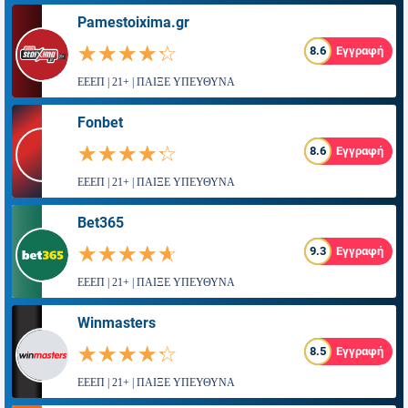
Pamestoixima.gr
☆☆☆☆☆
★★★★★
8.6
Εγγραφή
ΕΕΕΠ | 21+ | ΠΑΙΞΕ ΥΠΕΥΘΥΝΑ
Fonbet
☆☆☆☆☆
★★★★★
8.6
Εγγραφή
ΕΕΕΠ | 21+ | ΠΑΙΞΕ ΥΠΕΥΘΥΝΑ
Bet365
☆☆☆☆☆
★★★★★
9.3
Εγγραφή
ΕΕΕΠ | 21+ | ΠΑΙΞΕ ΥΠΕΥΘΥΝΑ
Winmasters
☆☆☆☆☆
★★★★★
8.5
Εγγραφή
ΕΕΕΠ | 21+ | ΠΑΙΞΕ ΥΠΕΥΘΥΝΑ