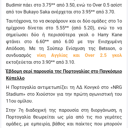
Budimir πάει στο 3.75** από 3.50, ενώ το Over 0.5 ασίστ
από τον Bukayo Saka ανέρχεται στο 3.95** από 3.70.
Ταυτόχρονα, το να σκοράρουν και οι δύο ομάδες στο 1ο
ημίχρονο δίνεται στο 5.55** (από 5.20), ενώ το να
σημείωσει δύο ή περισσότερα γκολ ο Harry Kane
φτάνει στο 6.60** από 6.00 με την Ενισχυμένη
Απόδοση. Με τη Σούπερ Ενίσχυση της Betsson, ο
συνδυασμός
νίκη Αγγλίας και Over 2.5 γκολ
εκτοξεύεται στο 3.90** από 3.10.
Έβδομη σερί παρουσία της Πορτογαλίας στο Παγκόσμιο
Κύπελλο
Η Πορτογαλία αντιμετωπίζει τη ΛΔ Κονγκό στο «NRG
Stadium» στο Χιούστον για την πρώτη αγωνιστική του
11ου ομίλου.
Στην 7η διαδοχική της παρουσία στη διοργάνωση, η
Πορτογαλία θεωρείται ως μία από τις πιο γεμάτες
ομάδες, με εμπειρία, βάθος και παίκτες που μπορούν