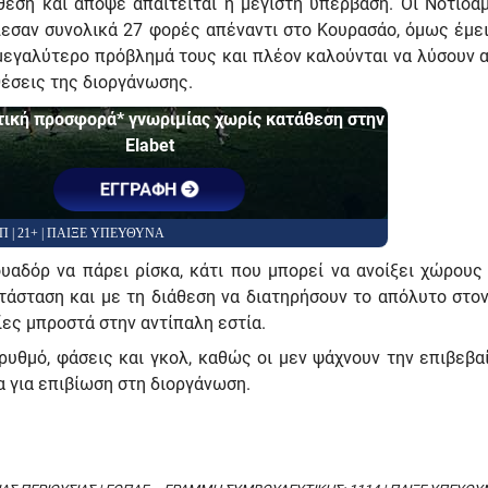
έση και απόψε απαιτείται η μέγιστη υπέρβαση. Οι Νοτιοαμ
λεσαν συνολικά 27 φορές απέναντι στο Κουρασάο, όμως έμε
μεγαλύτερο πρόβλημά τους και πλέον καλούνται να λύσουν 
θέσεις της διοργάνωσης.
τική προσφορά* γνωριμίας χωρίς κατάθεση στην
Elabet
ΕΓΓΡΑΦΗ
Π | 21+ | ΠΑΙΞΕ ΥΠΕΥΘΥΝΑ
υαδόρ να πάρει ρίσκα, κάτι που μπορεί να ανοίξει χώρους
άσταση και με τη διάθεση να διατηρήσουν το απόλυτο στον
ίες μπροστά στην αντίπαλη εστία.
ι ρυθμό, φάσεις και γκολ, καθώς οι μεν ψάχνουν την επιβεβ
α για επιβίωση στη διοργάνωση.