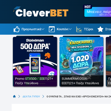
Μπαίνεις, παίρ
ΕΕΕΠ | 21+ |
Προγνωστικά
Κουπόνι
Τζίροι
Στο
Promo STX500✅ ΕΕΕΠ|21+
SUMMERAKI2026✅
Π
Παίξε Υπεύθυνα
ΕΕΕΠ|21+ Παίξε Υπεύθυνα
Ε
ΔΕΛΤΙΑ ΤΥΠΟΥ
Ο ΟΥΝΤΑΒ ΤΑ… ΣΠΑΕΙ ΚΑΙ ΕΧΕΙ «ΧΡΥΣΗ ΕΝΙΣΧΥΣΗ» ΝΑ Σ