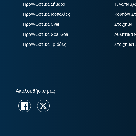
Προγνωστικά Σήμερα
Τι να παίξ
Προγνωστικά Ισοπαλίες
Κουπόνι Σ
Προγνωστικά Over
Στοίχημα
Προγνωστικά Goal Goal
Αθλητικά 
Προγνωστικά Τριάδες
Στοιχηματ
Ακολουθήστε μας