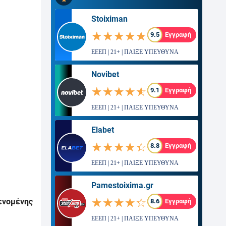
Stoiximan
☆☆☆☆☆
★★★★★
9.5
Εγγραφή
ΕΕΕΠ | 21+ | ΠΑΙΞΕ ΥΠΕΥΘΥΝΑ
Novibet
☆☆☆☆☆
★★★★★
9.1
Εγγραφή
ΕΕΕΠ | 21+ | ΠΑΙΞΕ ΥΠΕΥΘΥΝΑ
Elabet
☆☆☆☆☆
★★★★★
8.8
Εγγραφή
ΕΕΕΠ | 21+ | ΠΑΙΞΕ ΥΠΕΥΘΥΝΑ
Pamestoixima.gr
☆☆☆☆☆
★★★★★
ενομένης
8.6
Εγγραφή
ΕΕΕΠ | 21+ | ΠΑΙΞΕ ΥΠΕΥΘΥΝΑ