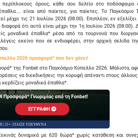
 περίπλοκους όρους, κάθε σου δελτίο στο ποδόσφαιρο 
παθλα.... είναι από παίκτες, για παίκτες. Το Παγκόσμιο 
ί μέχρι τις 21 Ιουλίου 2026 (08:00). Επιπλέον, εν εξελίξει 
τη διαφορά ότι αυτά είναι μέχρι την 1η Ιουλίου 2026 (08:00).
είς μοναδικά έπαθλα* μέσα από τα τουρνουά που διοργαν
ιλέγεις εκείνο που σε ενδιαφέρει, στην αρχική σελίδα τη
σου.
ύπελλο 2026 προσφορά* που δεν χάνει!
ορά* της Fonbet στο Παγκόσμιο Κύπελλο 2026. Μάλιστα, αφ
μπορέσεις να διεκδικήσεις την κορυφή απέναντι στους άλλους
ι κερδίζεις μοναδικά έπαθλα*.
4 Προσφορά* Γνωριμίας από τη Fonbet!
ΕΓΓΡΑΦΗ
Π | 21+ | ΠΑΙΞΕ ΥΠΕΥΘΥΝΑ
εκινάς δυναμικά με 620 δώρα* χωρίς κατάθεση και συνεχ