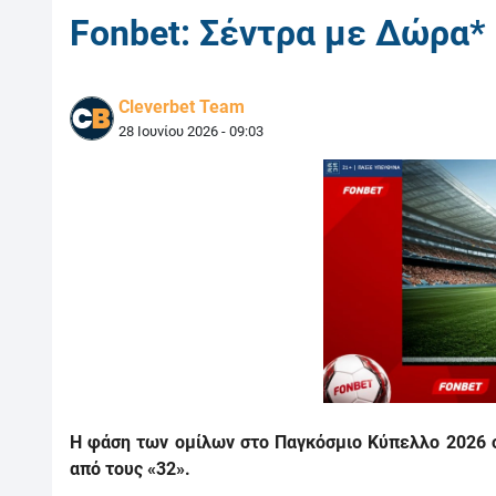
Fonbet: Σέντρα με Δώρα* 
Cleverbet Team
28 Ιουνίου 2026 - 09:03
Η φάση των ομίλων στο Παγκόσμιο Κύπελλο 2026 ο
από τους «32».