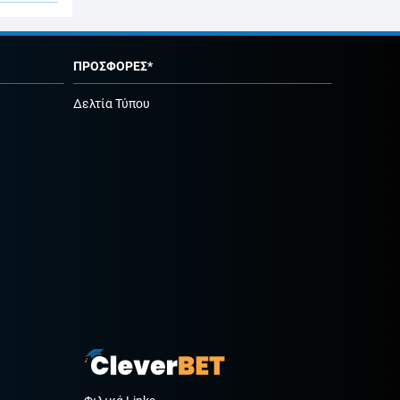
ΠΡΟΣΦΟΡΕΣ*
Δελτία Τύπου