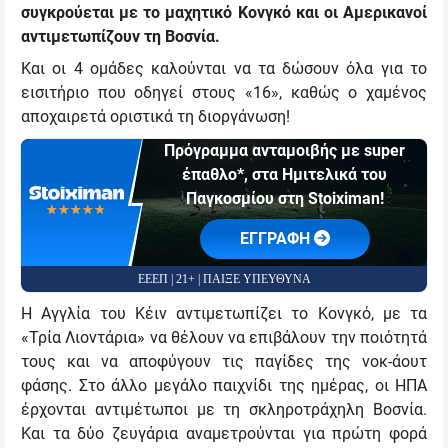
συγκρούεται με το μαχητικό Κονγκό και οι Αμερικανοί
αντιμετωπίζουν τη Βοσνία.
Και οι 4 ομάδες καλούνται να τα δώσουν όλα για το
εισιτήριο που οδηγεί στους «16», καθώς ο χαμένος
αποχαιρετά οριστικά τη διοργάνωση!
Πρόγραμμα ανταμοιβής με super
έπαθλο*, στα Ημιτελικά του
Παγκοσμίου στη Stoiximan!
☆☆☆☆☆
★★★★★
EΓΓΡΑΦΗ
ΕΕΕΠ | 21+ | ΠΑΙΞΕ ΥΠΕΥΘΥΝΑ
Η Αγγλία του Κέιν αντιμετωπίζει το Κονγκό, με τα
«Τρία Λιοντάρια» να θέλουν να επιβάλουν την ποιότητά
τους και να αποφύγουν τις παγίδες της νοκ-άουτ
φάσης. Στο άλλο μεγάλο παιχνίδι της ημέρας, οι ΗΠΑ
έρχονται αντιμέτωποι με τη σκληροτράχηλη Βοσνία.
Και τα δύο ζευγάρια αναμετρούνται για πρώτη φορά