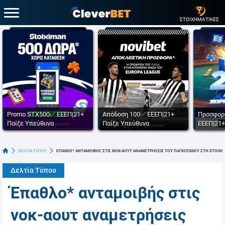
ΣΤΟΙΧΗΜΑΤΙΚΕΣ
Promo STX500✅ ΕΕΕΠ|21+
Απόδοση 100✅ ΕΕΕΠ|21+
Προσφορ
Παίξε Υπεύθυνα
Παίξε Υπεύθυνα
ΕΕΕΠ|21+
ΔΕΛΤΙΑ ΤΥΠΟΥ
ΕΠΑΘΛΟ* ΑΝΤΑΜΟΙΒΗΣ ΣΤΙΣ ΝΟΚ-ΑΟΥΤ ΑΝΑΜΕΤΡΗΣΕΙΣ ΤΟΥ ΠΑΓΚΟΣΜΙΟΥ ΣΤΗ STOIXIMA
Δελτία Τύπου
Έπαθλο* ανταμοιβής στις
νοκ-αουτ αναμετρήσεις