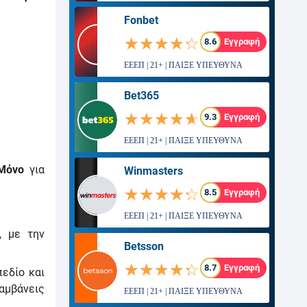
Fonbet
☆☆☆☆☆
★★★★★
8.6
Εγγραφή
ΕΕΕΠ | 21+ | ΠΑΙΞΕ ΥΠΕΥΘΥΝΑ
Bet365
☆☆☆☆☆
★★★★★
9.3
Εγγραφή
ΕΕΕΠ | 21+ | ΠΑΙΞΕ ΥΠΕΥΘΥΝΑ
Μόνο
για
Winmasters
☆☆☆☆☆
★★★★★
8.5
Εγγραφή
ΕΕΕΠ | 21+ | ΠΑΙΞΕ ΥΠΕΥΘΥΝΑ
, με την
Betsson
☆☆☆☆☆
★★★★★
8.7
Εγγραφή
εδίο και
λαμβάνεις
ΕΕΕΠ | 21+ | ΠΑΙΞΕ ΥΠΕΥΘΥΝΑ