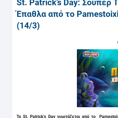
St. Patrick’s Day: Σούπε
Έπαθλα από το Pamestoix
(14/3)
Το St. Patrick’s Day γιορτάζεται από το Pamesto