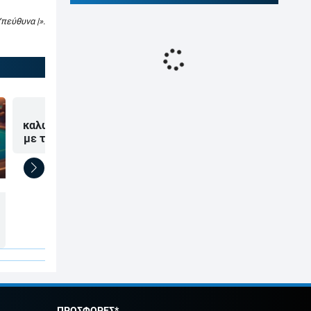
πεύθυνα |
».
☀️To Pamestoixima.gr σε
🎁SUPER ΠΡΟΣ
καλωσορίζει με έως 5120 Δώρα*
ΚΑΤΑΘΕΣΗ - P
με το promo code SUMMER5000!
DEAD
ΠΡΟΣΦΟΡΕΣ*