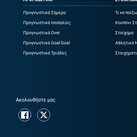
Προγνωστικά Σήμερα
Τι να παίξ
Προγνωστικά Ισοπαλίες
Κουπόνι Σ
Προγνωστικά Over
Στοίχημα
Προγνωστικά Goal Goal
Αθλητικά 
Προγνωστικά Τριάδες
Στοιχηματ
Ακολουθήστε μας