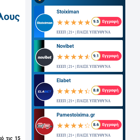
Stoiximan
λους
☆☆☆☆☆
★★★★★
9.5
Εγγραφή
ΕΕΕΠ | 21+ | ΠΑΙΞΕ ΥΠΕΥΘΥΝΑ
Novibet
☆☆☆☆☆
★★★★★
9.1
Εγγραφή
ΕΕΕΠ | 21+ | ΠΑΙΞΕ ΥΠΕΥΘΥΝΑ
Elabet
☆☆☆☆☆
★★★★★
8.8
Εγγραφή
ΕΕΕΠ | 21+ | ΠΑΙΞΕ ΥΠΕΥΘΥΝΑ
Pamestoixima.gr
☆☆☆☆☆
★★★★★
8.6
Εγγραφή
ΕΕΕΠ | 21+ | ΠΑΙΞΕ ΥΠΕΥΘΥΝΑ
ό τις 15