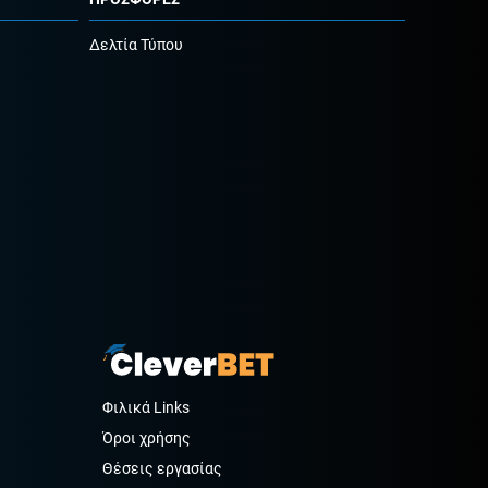
Δελτία Τύπου
Φιλικά Links
Όροι χρήσης
Θέσεις εργασίας